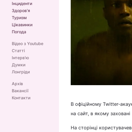
Інциденти
Здоров'я
Туризм
Цікавинки
Погода
Відео з Youtube
Статті
Інтерв'ю
Думки
Лонгріди
Архів
Вакансії
Контакти
В офіційному Twitter-акау
на сайт, в якому захован
На сторінці користувачев