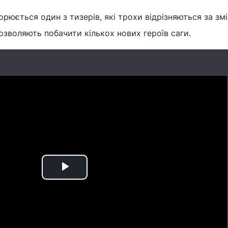
рюється один з тизерів, які трохи відрізняються за змі
озволяють побачити кількох нових героїв саги.
Play
Video