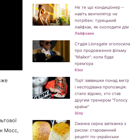
Не те що кондиціонер –
навіть вентилятор не
потрібен: турецький
лайфхак, як охолодити дім
Лайфхаки
Студія Lionsgate оголосила
про продовження фільму
"Майкл": коли буде
прем'єра
Кіно
вже
Торт заввишки понад метр
і несподівана пропозиція:
стало відомо, хто став
другим тренером "Голосу
країни"
Шоу
льтової
Смачна сирна запіканка з
нн Мосс,
рисом: старовинний
рецепт по-українськи