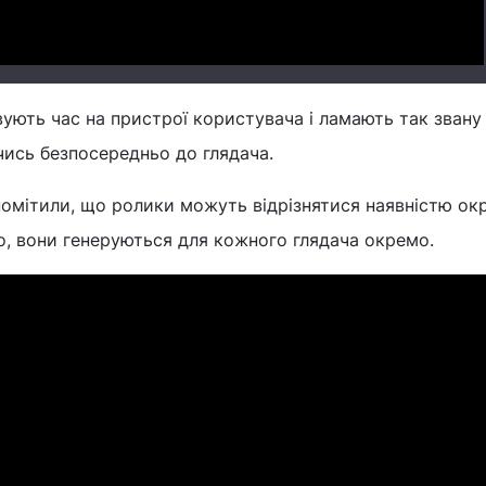
ують час на пристрої користувача і ламають так звану
ючись безпосередньо до глядача.
помітили, що ролики можуть відрізнятися наявністю ок
ео, вони генеруються для кожного глядача окремо.