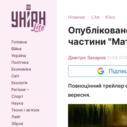
›
›
Новини
Lite
Кіно
Опубліковано
частини "Мат
Головна
Війна
Україна
Дмитро Захаров
21:52, 07.
Політика
Економіка
Підпиш
Світ
Екологія
Повноцінний трейлер ф
Регіони
вересня.
Спорт
Наука
Техно і зв'язок
Лайт
Зброя