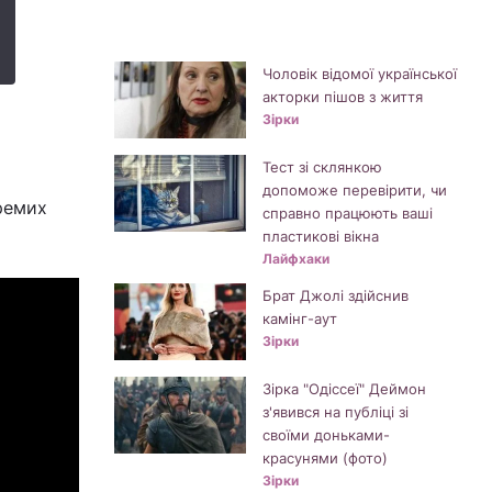
Чоловік відомої української
акторки пішов з життя
Зірки
Тест зі склянкою
допоможе перевірити, чи
ремих
справно працюють ваші
пластикові вікна
Лайфхаки
Брат Джолі здійснив
камінг-аут
Зірки
Зірка "Одіссеї" Деймон
з'явився на публіці зі
своїми доньками-
красунями (фото)
Зірки