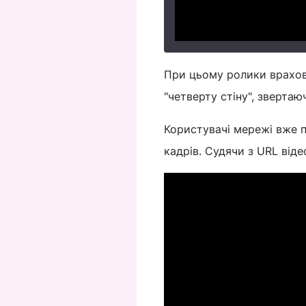
При цьому ролики врахов
"четверту стіну", зверта
Користувачі мережі вже 
кадрів. Судячи з URL від