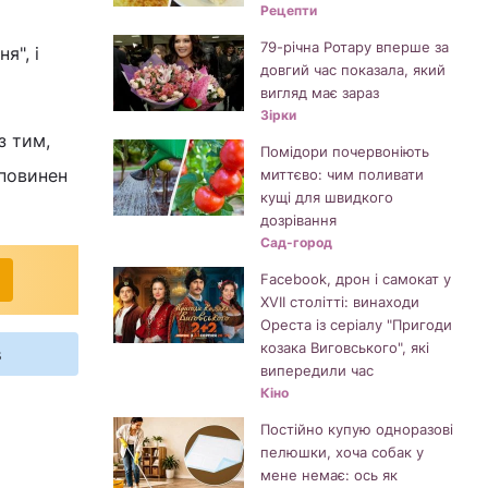
Рецепти
79-річна Ротару вперше за
я", і
довгий час показала, який
вигляд має зараз
Зірки
з тим,
Помідори почервоніють
 повинен
миттєво: чим поливати
кущі для швидкого
дозрівання
Сад-город
Facebook, дрон і самокат у
XVII столітті: винаходи
Ореста із серіалу "Пригоди
козака Виговського", які
s
випередили час
Кіно
Постійно купую одноразові
пелюшки, хоча собак у
мене немає: ось як