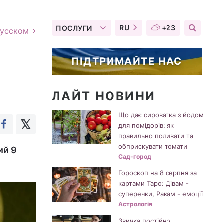
RU
+23
ПОСЛУГИ
русском
ПІДТРИМАЙТЕ НАС
ЛАЙТ НОВИНИ
Що дає сироватка з йодом
для помідорів: як
правильно поливати та
обприскувати томати
ий 9
Сад-город
Гороскоп на 8 серпня за
картами Таро: Дівам -
суперечки, Ракам - емоції
Астрологія
Звичка постійно