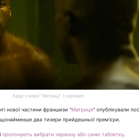
Кадр з нової "Матриці" / скріншот
нті нової частини франшизи "
Матриця
" опублікували по
і щонайменше два тизери прийдешньої прем'єри.
і
пропонують вибрати червону або синю таблетку
.