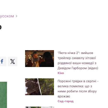
русском
р
"Люта нічка 2": вийшов
трейлер сиквелу хітової
різдвяної екшн-комедії з
Девідом Гарбором (відео)
Кіно
Порожні грядки в серпні -
велика помилка: що з
ними робити після збору
врожаю
Сад-город