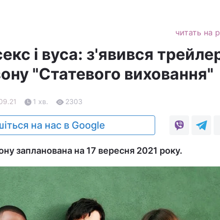
читать на 
секс і вуса: з'явився трейле
зону "Cтатевого виховання"
09.21
1 хв.
2303
іться на нас в Google
ону запланована на 17 вересня 2021 року.