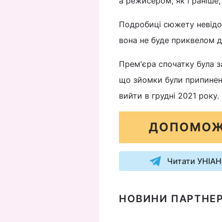
а режисером, як і раніше,
Подробиці сюжету невідомі
вона не буде приквелом до
Прем'єра спочатку була за
що зйомки були припинені
вийти в грудні 2021 року.
ДОПОМОЖ
Читати УНІАН
НОВИНИ ПАРТНЕР