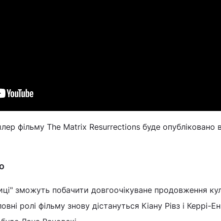
ер фільму The Matrix Resurrections буде опубліковано 
о
иці" зможуть побачити довгоочікуване продовження ку
ловні ролі фільму знову дістануться Кіану Рівз і Керрі-Е