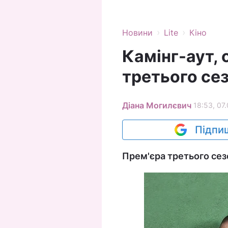
›
›
Новини
Lite
Кіно
Камінг-аут, 
третього се
Діана Могилєвич
18:53, 07.
Підпиш
Прем'єра третього сез