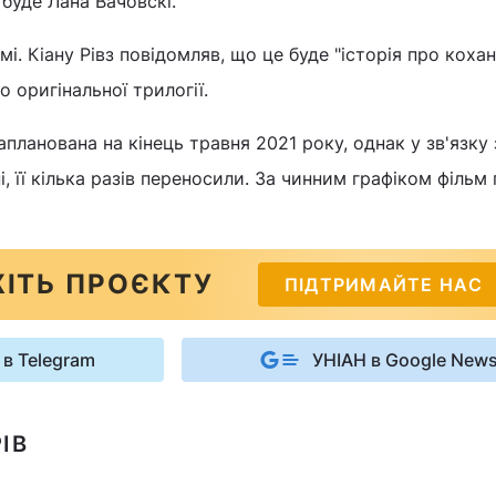
 буде Лана Вачовскі.
. Кіану Рівз повідомляв, що це буде "історія про коханн
 оригінальної трилогії.
планована на кінець травня 2021 року, однак у зв'язку 
, її кілька разів переносили. За чинним графіком фільм
ІТЬ ПРОЄКТУ
ПІДТРИМАЙТЕ НАС
 в Telegram
УНІАН в Google New
ІВ