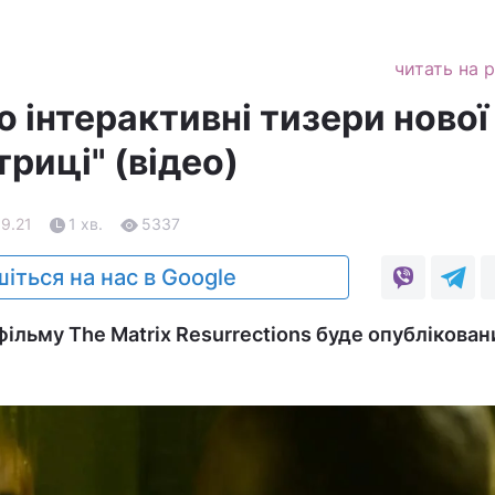
читать на 
 інтерактивні тизери нової
риці" (відео)
09.21
1 хв.
5337
іться на нас в Google
ільму The Matrix Resurrections буде опублікован