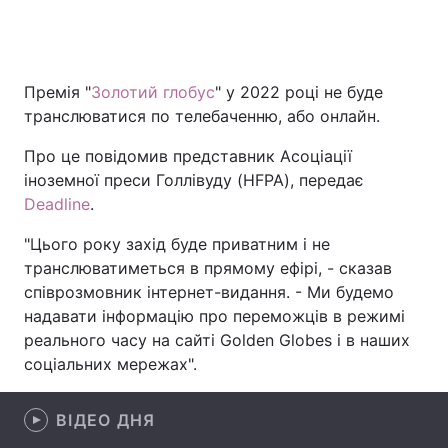
Головна
Війна
Премія "
Золотий глобус
" у 2022 році не буде
транслюватися по телебаченню, або онлайн.
Україна
Політика
Про це повідомив представник Асоціації
Економіка
Світ
іноземної преси Голлівуду (HFPA), передає
Deadline
.
Спорт
Наука
"Цього року захід буде приватним і не
Техно і зв'язок
Лайт
транслюватиметься в прямому ефірі, - сказав
співрозмовник інтернет-видання. - Ми будемо
Зброя
Інциденти
надавати інформацію про переможців в режимі
реального часу на сайті Golden Globes і в наших
Здоров'я
Туризм
соціальних мережах".
Цікавинки
Погода
ВІДЕО ДНЯ
Екологія
Регіони