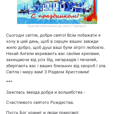
Красиві побажання до свята / bipbap.ru
Сьогодні світле, добре свято! Всім побажати я
хочу в цей день, щоб в серцях ваших завжди
жило добро, щоб душі ваші були зігріті любов'ю.
Нехай Ангели вкривають вас своїми крилами,
захищаючи від усіх бід, негараздів і печалей,
зберігають вас і ваших близьких від хвороб і зла.
Світла і миру вам! З Різдвом Христовим!
***
Зажглась звезда добра и волшебства -
Счастливого святого Рождества.
Пусть Бог хранит и люди помогают,