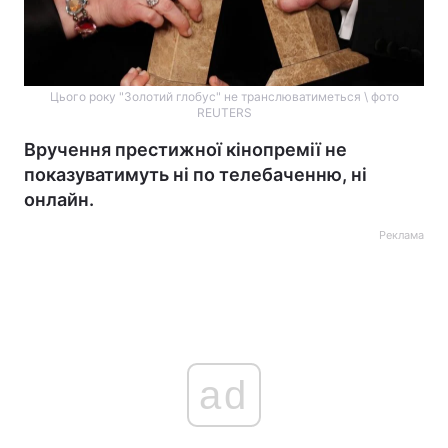
Цього року "Золотий глобус" не транслюватиметься \ фото
REUTERS
Вручення престижної кінопремії не
показуватимуть ні по телебаченню, ні
онлайн.
Реклама
ad