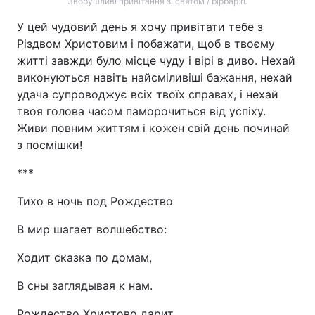
Зворушливі привітання зі святом / bipbap.ru
У цей чудовий день я хочу привітати тебе з
Різдвом Христовим і побажати, щоб в твоєму
житті завжди було місце чуду і вірі в диво. Нехай
виконуються навіть найсміливіші бажання, нехай
удача супроводжує всіх твоїх справах, і нехай
твоя голова часом паморочиться від успіху.
Живи повним життям і кожен свій день починай
з посмішки!
***
Тихо в ночь под Рождество
В мир шагает волшебство:
Ходит сказка по домам,
В сны заглядывая к нам.
Рождество Христово дарит