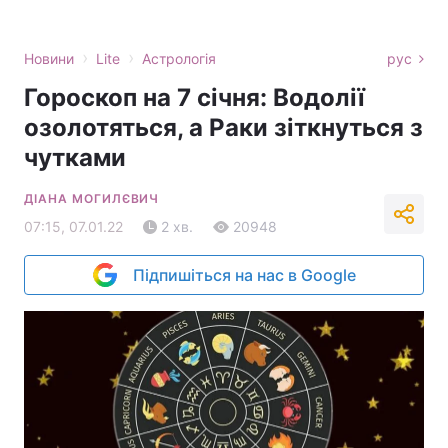
›
›
Новини
Lite
Астрологія
рус
Гороскоп на 7 січня: Водолії
озолотяться, а Раки зіткнуться з
чутками
ДІАНА МОГИЛЄВИЧ
07:15, 07.01.22
2 хв.
20948
Підпишіться на нас в Google