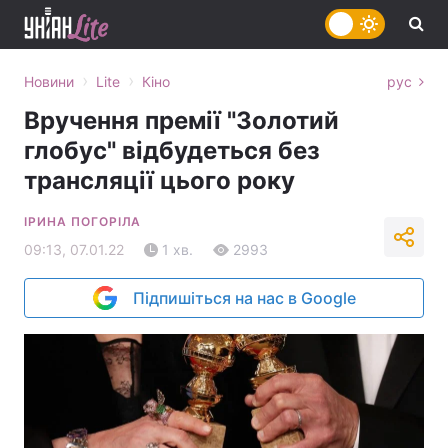
›
›
Новини
Lite
Кіно
рус
Вручення премії "Золотий
глобус" відбудеться без
трансляції цього року
ІРИНА ПОГОРІЛА
09:13, 07.01.22
1 хв.
2993
Підпишіться на нас в Google