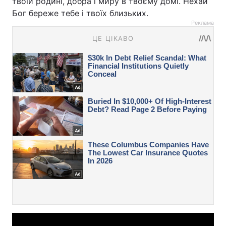
твоїй родині, добра і миру в твоєму домі. Нехай
Бог береже тебе і твоїх близьких.
Реклама