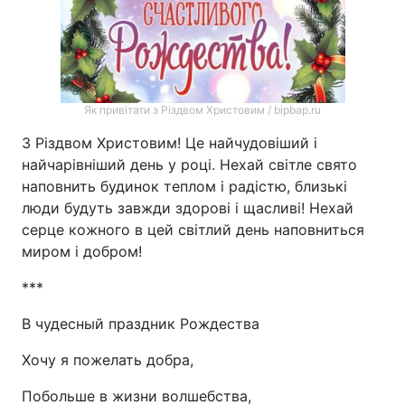
Як привітати з Різдвом Христовим / bipbap.ru
З Різдвом Христовим! Це найчудовіший і
найчарівніший день у році. Нехай світле свято
наповнить будинок теплом і радістю, близькі
люди будуть завжди здорові і щасливі! Нехай
серце кожного в цей світлий день наповниться
миром і добром!
***
В чудесный праздник Рождества
Хочу я пожелать добра,
Побольше в жизни волшебства,