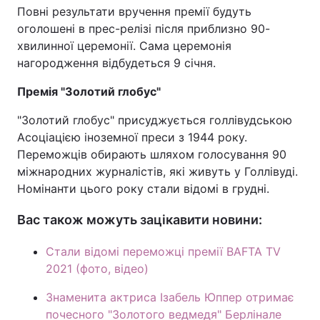
Повні результати вручення премії будуть
Тема оформлення
оголошені в прес-релізі після приблизно 90-
хвилинної церемонії. Сама церемонія
нагородження відбудеться 9 січня.
Премія "Золотий глобус"
"Золотий глобус" присуджується голлівудською
Асоціацією іноземної преси з 1944 року.
Переможців обирають шляхом голосування 90
міжнародних журналістів, які живуть у Голлівуді.
Номінанти цього року стали відомі в грудні.
Вас також можуть зацікавити новини:
Стали відомі переможці премії BAFTA TV
2021 (фото, відео)
Знаменита актриса Ізабель Юппер отримає
почесного "Золотого ведмедя" Берлінале