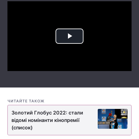
Лонгріди
Відео з Youtube
Статті
Play
Інтерв'ю
Думки
Video
Архів
Вакансії
Контакти
Послуги
ЧИТАЙТЕ ТАКОЖ
Золотий Глобус 2022: стали
відомі номінанти кінопремії
(список)