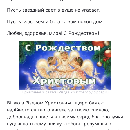
Пусть звездный свет в душе не угасает,
Пусть счастьем и богатством полон дом.
Любви, здоровья, мира! С Рождеством!
Привітання зі святом Різдва Христового / bipbap.ru
Вітаю з Різдвом Христовим і щиро бажаю
надійного світлого ангела за твоєю спиною,
доброї надії і щастя в твоєму серці, благополуччя
і удачі на твоєму шляху, любові і розуміння в