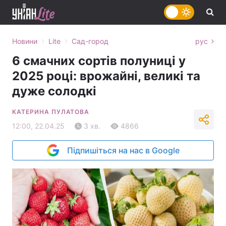
›
›
Новини
Lite
Сад-город
рус
6 смачних сортів полуниці у
2025 році: врожайні, великі та
дуже солодкі
КАТЕРИНА ПУЛАТОВА
12:00, 22.04.25
3 хв.
4866
Підпишіться на нас в Google