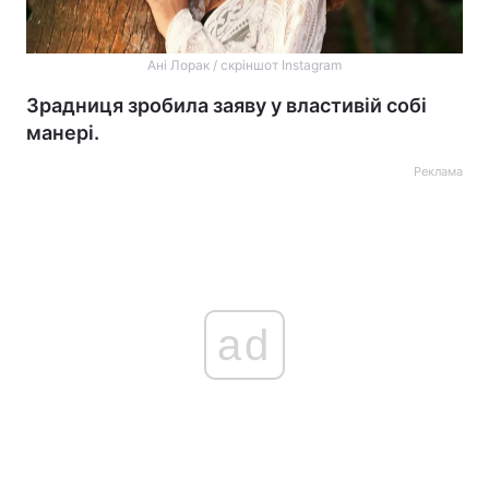
Ані Лорак / скріншот Instagram
Зрадниця зробила заяву у властивій собі
манері.
Реклама
ad