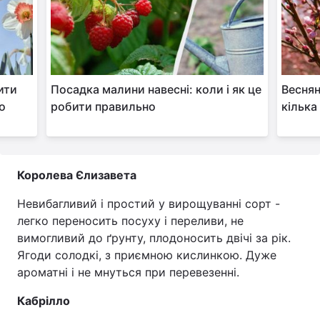
ити
Посадка малини навесні: коли і як це
Веснян
о
робити правильно
кілька
Королева Єлизавета
Невибагливий і простий у вирощуванні сорт -
легко переносить посуху і переливи, не
вимогливий до ґрунту, плодоносить двічі за рік.
Ягоди солодкі, з приємною кислинкою. Дуже
ароматні і не мнуться при перевезенні.
Кабрілло