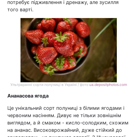
потребує підживлення і дренажу, але зусилля
того варті.
Ультраранні сорти полуниці в Україні / фото
ua.depositphotos.com
Ананасова ягода
Це унікальний сорт полуниці з білими ягодами і
червоним насінням. Дивує не тільки зовнішнім
виглядом, а й смаком - кисло-солодким, схожим
на ананас. Високоврожайний, дуже стійкий до