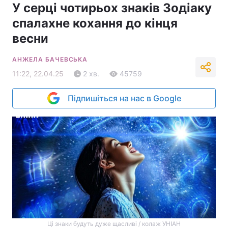
У серці чотирьох знаків Зодіаку
спалахне кохання до кінця
весни
АНЖЕЛА БАЧЕВСЬКА
11:22, 22.04.25
2 хв.
45759
Підпишіться на нас в Google
Ці знаки будуть дуже щасливі / колаж УНІАН