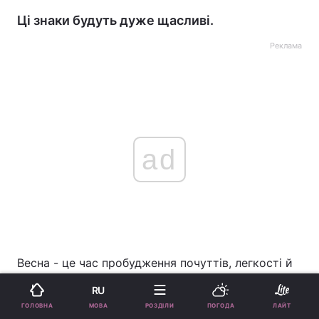
Ці знаки будуть дуже щасливі.
Реклама
ad
Весна - це час пробудження почуттів, легкості й
тонкої енергії, здатної запалити в душі давно
RU
забуте тепло. Для деяких знаків Зодіаку цей
МОВА
ГОЛОВНА
РОЗДІЛИ
ПОГОДА
ЛАЙТ
сезон принесе не просто романтику, а справжнє