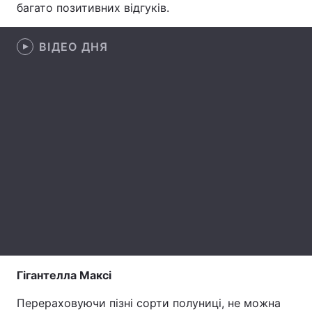
багато позитивних відгуків.
Лонгріди
ВІДЕО ДНЯ
Відео з Youtube
Статті
Інтерв'ю
Думки
Архів
Вакансії
Контакти
Послуги
Гігантелла Максі
Перераховуючи пізні сорти полуниці, не можна