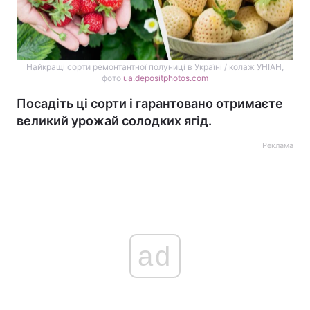
Найкращі сорти ремонтантної полуниці в Україні / колаж УНІАН,
фото
ua.depositphotos.com
Посадіть ці сорти і гарантовано отримаєте
великий урожай солодких ягід.
Реклама
ad