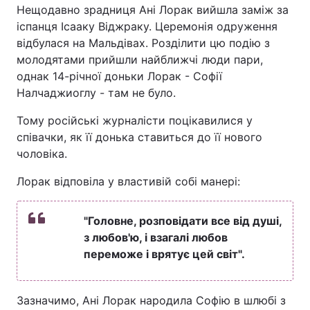
Нещодавно зрадниця Ані Лорак вийшла заміж за
іспанця Ісааку Віджраку. Церемонія одруження
відбулася на Мальдівах. Розділити цю подію з
молодятами прийшли найближчі люди пари,
однак 14-річної доньки Лорак - Софії
Налчаджиоглу - там не було.
Тому російські журналісти поцікавилися у
співачки, як її донька ставиться до її нового
чоловіка.
Лорак відповіла у властивій собі манері:
"Головне, розповідати все від душі,
з любов'ю, і взагалі любов
переможе і врятує цей світ".
Зазначимо, Ані Лорак народила Софію в шлюбі з