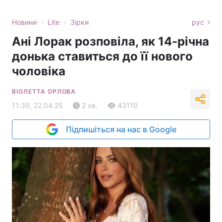
›
›
Новини
Lite
Зірки
рус
Ані Лорак розповіла, як 14-річна
донька ставиться до її нового
чоловіка
ВІОЛЕТТА ОРЛОВА
11:39, 22.04.25
2 хв.
43110
Підпишіться на нас в Google