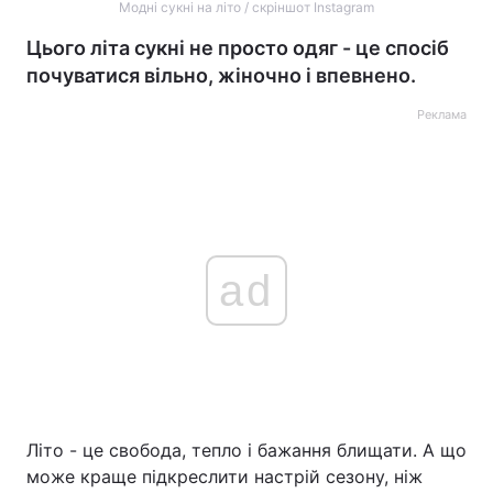
Модні сукні на літо / скріншот Instagram
Цього літа сукні не просто одяг - це спосіб
почуватися вільно, жіночно і впевнено.
Реклама
ad
Літо - це свобода, тепло і бажання блищати. А що
може краще підкреслити настрій сезону, ніж