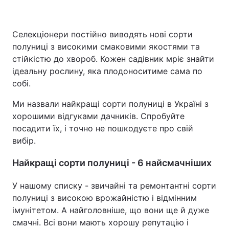
Селекціонери постійно виводять нові сорти
Головна
Війна
полуниці з високими смаковими якостями та
стійкістю до хвороб. Кожен садівник мріє знайти
Україна
Політика
ідеальну рослину, яка плодоноситиме сама по
собі.
Економіка
Світ
Ми назвали найкращі сорти полуниці в Україні з
Спорт
Наука
хорошими відгуками дачників. Спробуйте
посадити їх, і точно не пошкодуєте про свій
Техно і зв'язок
Лайт
вибір.
Зброя
Інциденти
Найкращі сорти полуниці - 6 найсмачніших
Здоров'я
Туризм
У нашому списку - звичайні та ремонтантні сорти
полуниці з високою врожайністю і відмінним
Цікавинки
Погода
імунітетом. А найголовніше, що вони ще й дуже
смачні. Всі вони мають хорошу репутацію і
Екологія
Регіони