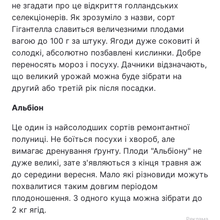
не згадати про це відкриття голландських
Тема оформлення
селекціонерів. Як зрозуміло з назви, сорт
Гігантелла славиться величезними плодами
вагою до 100 г за штуку. Ягоди дуже соковиті й
солодкі, абсолютно позбавлені кислинки. Добре
переносять мороз і посуху. Дачники відзначають,
що великий урожай можна буде зібрати на
другий або третій рік після посадки.
Альбіон
Це один із найсолодших сортів ремонтантної
полуниці. Не боїться посухи і хвороб, але
вимагає дренування ґрунту. Плоди "Альбіону" не
дуже великі, зате з'являються з кінця травня аж
до середини вересня. Мало які різновиди можуть
похвалитися таким довгим періодом
плодоношення. З одного куща можна зібрати до
2 кг ягід.
Реклама