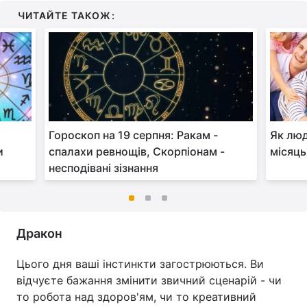
ЧИТАЙТЕ ТАКОЖ:
Гороскоп на 19 серпня: Ракам -
Як люд
и
спалахи ревнощів, Скорпіонам -
місяць
несподівані зізнання
Дракон
Цього дня ваші інстинкти загострюються. Ви
відчуєте бажання змінити звичний сценарій - чи
то робота над здоров'ям, чи то креативний