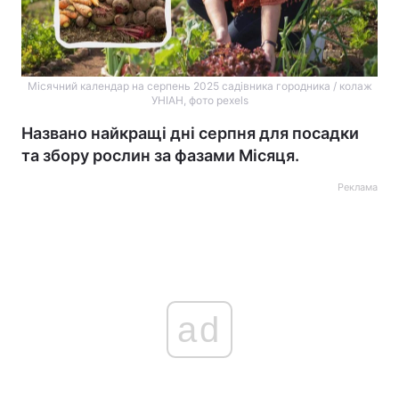
Місячний календар на серпень 2025 садівника городника / колаж
УНІАН, фото pexels
Названо найкращі дні серпня для посадки
та збору рослин за фазами Місяця.
Реклама
ad