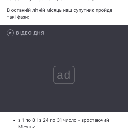
В останній літній місяць наш супутник пройде
Лонгріди
такі фази:
Відео з Youtube
Статті
ВІДЕО ДНЯ
Інтерв'ю
Думки
Архів
Вакансії
Контакти
ad
Послуги
з 1 по 8 і з 24 по 31 число - зростаючий
Місяць;