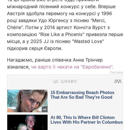
міжнародний пісенний конкурс у себе. Вперше
Австрія здобула перемогу на конкурсі у 1996
році завдяки Удо Юргенсу з піснею "Merci,
Chérie". Потім у 2014 артист Кончіта Вурст з
композицією "Rise Like a Phoenix" привезла перше
місце, а у 2025 JJ із піснею "Wasted Love"
підкорив серця Європи.
Нагадаємо, раніше співачка Анна Трінчер
зізналася,
чи варто її чекати на "Євробаченні".
Реклама