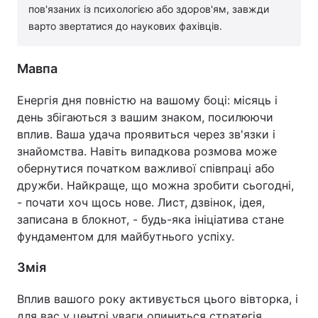
пов'язаних із психологією або здоров'ям, завжди
варто звертатися до наукових фахівців.
Мавпа
Енергія дня повністю на вашому боці: місяць і
день збігаються з вашим знаком, посилюючи
вплив. Ваша удача проявиться через зв'язки і
знайомства. Навіть випадкова розмова може
обернутися початком важливої співпраці або
дружби. Найкраще, що можна зробити сьогодні,
- почати хоч щось нове. Лист, дзвінок, ідея,
записана в блокнот, - будь-яка ініціатива стане
фундаментом для майбутнього успіху.
Змія
Вплив вашого року активується цього вівторка, і
для вас у центрі уваги опиниться стратегія.