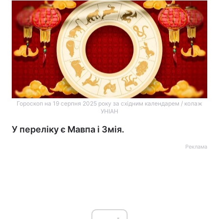
Гороскоп на 19 серпня 2025 року за східним календарем / колаж
УНІАН
У переліку є Мавпа і Змія.
Реклама