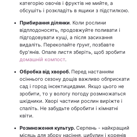
категорію овочів і фруктів не мийте, а
обсушіть і розкладіть в ящики з підстилкою.
Прибирання ділянки
. Коли рослини
відплодоносять, продовжуйте поливати і
підгодовувати кущі, а після засихання
видаліть. Перекопайте ґрунт, позбавте
бур'янів. Опале листя зберіть, щоб зробити
домашній компост
.
Обробка від хвороб.
Перед настанням
осіннього сезону дощів важливо обприскати
сад і город інсектицидами. Якщо цього не
зробити, то у вологу погоду розмножаться
шкідники. Хворі частини рослин виріжте і
спаліть. Не забудьте обробити і кімнатні
квіти.
Розмноження культур.
Серпень - найкращий
місяць для збору насіння, цибулин і коренів