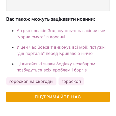
Вас також можуть зацікавити новини:
У трьох знаків Зодіаку ось-ось закінчиться
"чорна смуга" в коханні
У цей час Всесвіт виконує всі мрії: потужні
"дні порталів" перед Кривавою ніччю
Ці китайські знаки Зодіаку незабаром
позбудуться всіх проблем і боргів
гороскоп на сьогодні
гороскоп
ПІДТРИМАЙТЕ НАС