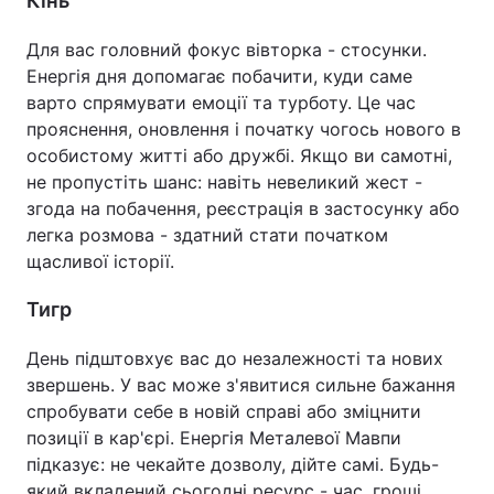
Кінь
Для вас головний фокус вівторка - стосунки.
Енергія дня допомагає побачити, куди саме
варто спрямувати емоції та турботу. Це час
прояснення, оновлення і початку чогось нового в
особистому житті або дружбі. Якщо ви самотні,
не пропустіть шанс: навіть невеликий жест -
згода на побачення, реєстрація в застосунку або
легка розмова - здатний стати початком
щасливої історії.
Тигр
День підштовхує вас до незалежності та нових
звершень. У вас може з'явитися сильне бажання
спробувати себе в новій справі або зміцнити
позиції в кар'єрі. Енергія Металевої Мавпи
підказує: не чекайте дозволу, дійте самі. Будь-
який вкладений сьогодні ресурс - час, гроші,