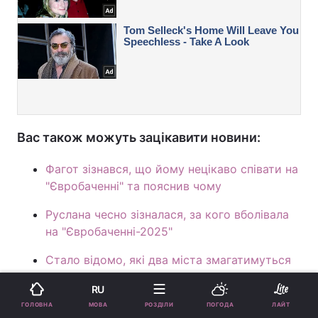
Вас також можуть зацікавити новини:
Фагот зізнався, що йому нецікаво співати на
"Євробаченні" та пояснив чому
Руслана чесно зізналася, за кого вболівала
на "Євробаченні-2025"
Стало відомо, які два міста змагатимуться
за право приймати "Євробачення-2026"
RU
МОВА
ГОЛОВНА
РОЗДІЛИ
ПОГОДА
ЛАЙТ
Євробаченння