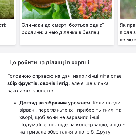
ті:
Слимаки до смерті бояться однієї
Як пра
рослини: з нею ділянка в безпеці
після 
не мо
Що робити на ділянці в серпні
Головною справою на дачі наприкінці літа стає
збір фруктів, овочів і ягід,
але є ще кілька
важливих клопотів:
Догляд за зібраним урожаєм
. Коли плоди
зірвані, перегляньте їх і приберіть гнилі та
хворі, щоб вони не заразили інші.
Подумайте, що піде на консервацію, а що -
на тривале зберігання в погріб. Другу