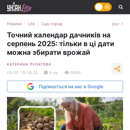
›
›
Новини
Lite
Сад-город
рус
Точний календар дачників на
серпень 2025: тільки в ці дати
можна збирати врожай
КАТЕРИНА ПУЛАТОВА
09:00, 19.08.25
4 хв.
9890
Підпишіться на нас в Google