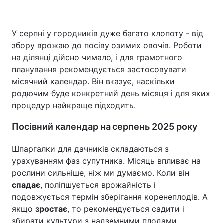
У серпні у городників дуже багато клопоту - від
Головна
Війна
збору врожаю до посіву озимих овочів. Роботи
на ділянці дійсно чимало, і для грамотного
Україна
Політика
планування рекомендується застосовувати
місячний календар. Він вказує, наскільки
Економіка
Світ
родючим буде конкретний день місяця і для яких
процедур найкраще підходить.
Спорт
Наука
Посівний календар на серпень 2025 року
Техно і зв'язок
Лайт
Шпаргалки для дачників складаються з
Зброя
Інциденти
урахуванням фаз супутника. Місяць впливає на
рослини сильніше, ніж ми думаємо. Коли він
Здоров'я
Туризм
спадає
, поліпшується врожайність і
подовжується термін зберігання коренеплодів. А
Цікавинки
Погода
якщо
зростає
, то рекомендується садити і
Екологія
Регіони
збирати культури з надземними плодами.