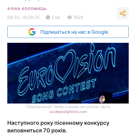
АЛІНА КОЛОМІЄЦЬ
08:33, 19.08.25
2 хв.
1828
Підпишіться на нас в Google
"Євробачення" тепер з новим логотипом / фото
ua.depositphotos.com
Наступного року пісенному конкурсу
виповниться 70 років.