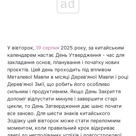
ad
У вівторок,
19 серпня
2025 року, за китайським
календарем настає День Утвердження - час для
закладання основ, планування і початку нових
проєктів. Цей день проходить під впливом
Металевої Мавпи в місяці Дерев'яної Мавпи і році
Дерев'яної Змії, що робить його особливо
сильним і продуктивним. Якщо День Закриття
допоміг відпустити минуле і завершити старі
цикли, то День Затвердження дає шанс почати
все заново. Для шести знаків китайського
Зодіаку цей вівторок може стати переломним
моментом, коли правильний крок відкриває
двері до несподіваних успіхів і довгострокової