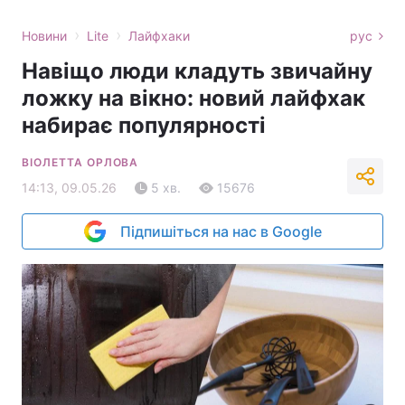
›
›
Новини
Lite
Лайфхаки
рус
Навіщо люди кладуть звичайну
ложку на вікно: новий лайфхак
набирає популярності
ВІОЛЕТТА ОРЛОВА
14:13, 09.05.26
5 хв.
15676
Підпишіться на нас в Google