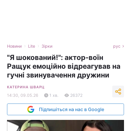
›
›
Новини
Lite
Зірки
рус
"Я шокований!": актор-воїн
Ращук емоційно відреагував на
гучні звинувачення дружини
КАТЕРИНА ШВАРЦ
14:30, 09.05.26
1 хв.
26372
Підпишіться на нас в Google