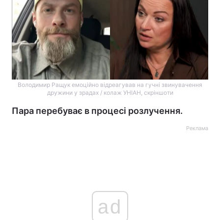
Володимир Ращук емоційно відреагував на гучні звинувачення
дружини у зрадах / колаж УНІАН, скріншоти
Пара перебуває в процесі розлучення.
Реклама
ad