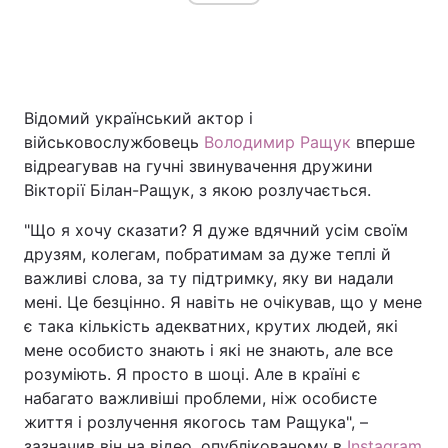
Відомий український актор і
військовослужбовець
Володимир Ращук
вперше
відреагував на гучні звинувачення дружини
Вікторії Білан-Ращук, з якою розлучається.
"Що я хочу сказати? Я дуже вдячний усім своїм
друзям, колегам, побратимам за дуже теплі й
важливі слова, за ту підтримку, яку ви надали
мені. Це безцінно. Я навіть не очікував, що у мене
є така кількість адекватних, крутих людей, які
мене особисто знають і які не знають, але все
розуміють. Я просто в шоці. Але в країні є
набагато важливіші проблеми, ніж особисте
життя і розлучення якогось там Ращука", –
зазначив він на відео, опублікованому в
Instagram