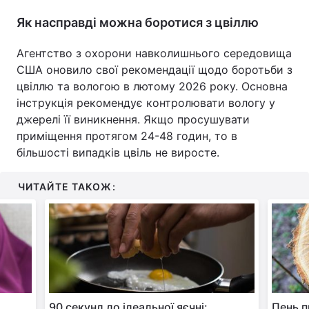
Як насправді можна боротися з цвіллю
Агентство з охорони навколишнього середовища
США оновило свої рекомендації щодо боротьби з
цвіллю та вологою в лютому 2026 року. Основна
інструкція рекомендує контролювати вологу у
джерелі її виникнення. Якщо просушувати
приміщення протягом 24-48 годин, то в
більшості випадків цвіль не виросте.
ЧИТАЙТЕ ТАКОЖ:
90 секунд до ідеальної яєчні:
Пень п