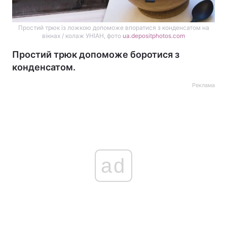
Простий трюк із ложкою допоможе впоратися з конденсатом на
вікнах / колаж УНІАН, фото
ua.depositphotos.com
Простий трюк допоможе боротися з
конденсатом.
Реклама
ad