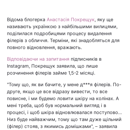
Відома блогерка
Анастасія Покрещук
, яку ще
Головна
Війна
називають українкою з найбільшими вилицями,
поділилася подробицями процесу видалення
Україна
Політика
філерів з обличчя. Терміни, які знадобляться для
повного відновлення, вражають.
Економіка
Світ
Відповідаючи на запитання
підписників в
Спорт
Наука
Instagram, Покрещук заявила, що лише
розчинення філерів займе 1,5-2 місяці.
Техно і зв'язок
Лайт
"Тому що, як ви бачите, у мене д***я філерів. По-
Зброя
Інциденти
друге, якщо це все відразу вивести, то все
повисне, і ми будемо ловити шкіру на колінах. А
Здоров'я
Туризм
мені треба, щоб був нормальний вигляд і в
процесі, і щоб шкіра відновлювалася поступово…
Цікавинки
Погода
Низ буде найважчим, тому що там дуже щільний
(філер) стояв, з якимись домішками", – заявила
Екологія
Регіони