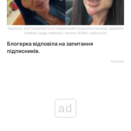
Українка, яка позбувається надзвичайно виразних вилиць, вразила
заявою щодо термінів / колаж УНІАН, скріншоти
Блогерка відповіла на запитання
підписників.
Реклама
ad