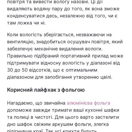
повітря та вивести вологу назовні. Ці дії
видаляють водяну пару до того, як вона зможе
конденсуватися десь, незалежно від того, чи є
там ложка чи ні.
Коли вологість зберігається, незважаючи на
вентиляцію, знадобиться осушувач повітря, який
забезпечує механічне видалення вологи.
Правильно підібраний портативний прилад може
підтримувати відносну вологість у діапазоні від
30 до 50 відсотків, що є оптимальним
діапазоном для запобігання утворенню цвілі.
Корисний лайфхак з фольгою
Нагадаємо, що звичайна
алюмінієва фольга
допоможе завжди тримати ваші кухонні шафки
та полиці в чистоті. Для цього варто застелити
дно шафок свіжим аркушем фольги, злегка
підігнувши краї. Так усі крихти будуть