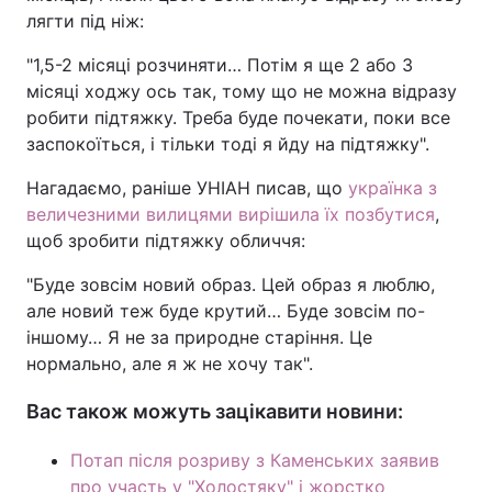
лягти під ніж:
Тема оформлення
"1,5-2 місяці розчиняти… Потім я ще 2 або 3
місяці ходжу ось так, тому що не можна відразу
робити підтяжку. Треба буде почекати, поки все
заспокоїться, і тільки тоді я йду на підтяжку".
Нагадаємо, раніше УНІАН писав, що
українка з
величезними вилицями вирішила їх позбутися
,
щоб зробити підтяжку обличчя:
"Буде зовсім новий образ. Цей образ я люблю,
але новий теж буде крутий… Буде зовсім по-
іншому… Я не за природне старіння. Це
нормально, але я ж не хочу так".
Вас також можуть зацікавити новини:
Потап після розриву з Каменських заявив
про участь у "Холостяку" і жорстко