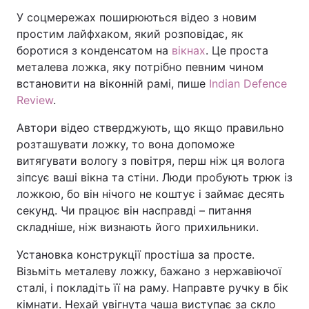
У соцмережах поширюються відео з новим
простим лайфхаком, який розповідає, як
боротися з конденсатом на
вікнах
. Це проста
металева ложка, яку потрібно певним чином
встановити на віконній рамі, пише
Indian Defence
Review
.
Автори відео стверджують, що якщо правильно
розташувати ложку, то вона допоможе
витягувати вологу з повітря, перш ніж ця волога
зіпсує ваші вікна та стіни. Люди пробують трюк із
ложкою, бо він нічого не коштує і займає десять
секунд. Чи працює він насправді – питання
складніше, ніж визнають його прихильники.
Установка конструкції простіша за просте.
Візьміть металеву ложку, бажано з нержавіючої
сталі, і покладіть її на раму. Направте ручку в бік
кімнати. Нехай увігнута чаша виступає за скло