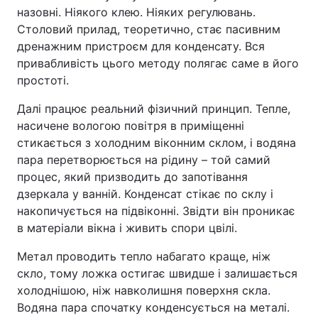
назовні. Ніякого клею. Ніяких регулювань.
Столовий прилад, теоретично, стає пасивним
дренажним пристроєм для конденсату. Вся
привабливість цього методу полягає саме в його
простоті.
Далі працює реальний фізичний принцип. Тепле,
насичене вологою повітря в приміщенні
стикається з холодним віконним склом, і водяна
пара перетворюється на рідину – той самий
процес, який призводить до запотівання
дзеркала у ванній. Конденсат стікає по склу і
накопичується на підвіконні. Звідти він проникає
в матеріали вікна і живить спори цвілі.
Метал проводить тепло набагато краще, ніж
скло, тому ложка остигає швидше і залишається
холоднішою, ніж навколишня поверхня скла.
Водяна пара спочатку конденсується на металі.