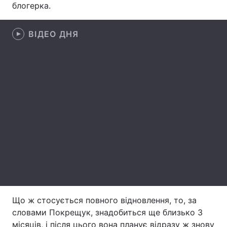
блогерка.
Лонгріди
ВІДЕО ДНЯ
Відео з Youtube
Статті
Інтерв'ю
Думки
Архів
Вакансії
Контакти
Послуги
Що ж стосується повного відновлення, то, за
словами Покрещук, знадобиться ще близько 3
місяців, і після цього вона планує відразу ж знову