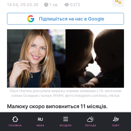
14:04, 09.05.26
1 хв.
5372
Підпишіться на нас в Google
Леся Нікітюк розчулила мережу новими знімками з 10-місячним
сином Оскаром / колаж УНІАН, фото instagram.com/lesia_nikituk
Малюку скоро виповниться 11 місяців.
Реклама
RU
МОВА
ГОЛОВНА
РОЗДІЛИ
ПОГОДА
ЛАЙТ