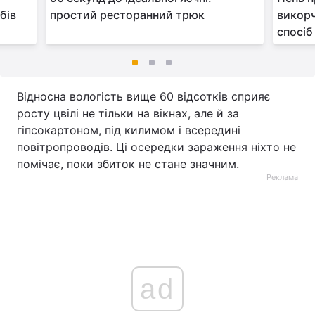
бів
простий ресторанний трюк
викорч
спосіб
Відносна вологість вище 60 відсотків сприяє
росту цвілі не тільки на вікнах, але й за
гіпсокартоном, під килимом і всередині
повітропроводів. Ці осередки зараження ніхто не
помічає, поки збиток не стане значним.
Реклама
ad