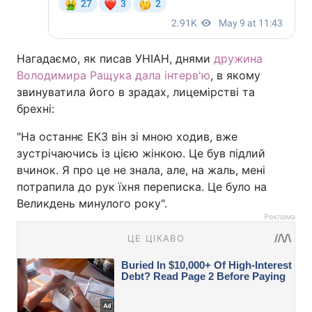
Нагадаємо, як писав УНІАН, днями
дружина
Володимира Ращука дала інтерв'ю
, в якому
звинуватила його в зрадах, лицемірстві та
брехні:
"На останнє ЕКЗ він зі мною ходив, вже
зустрічаючись із цією жінкою. Це був підлий
вчинок. Я про це не знала, але, на жаль, мені
потрапила до рук їхня переписка. Це було на
Великдень минулого року".
Реклама