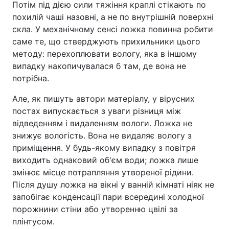
Потім під дією сили тяжіння краплі стікають по
похилій чаші назовні, а не по внутрішній поверхні
скла. У механічному сенсі ложка повинна робити
саме те, що стверджують прихильники цього
методу: перехоплювати вологу, яка в іншому
випадку накопичувалася б там, де вона не
потрібна.
Але, як пишуть автори матеріалу, у вірусних
постах випускається з уваги різниця між
відведенням і видаленням вологи. Ложка не
знижує вологість. Вона не видаляє вологу з
приміщення. У будь-якому випадку з повітря
виходить однаковий об'єм води; ложка лише
змінює місце потрапляння утвореної рідини.
Після душу ложка на вікні у ванній кімнаті ніяк не
запобігає конденсації пари всередині холодної
порожнини стіни або утворенню цвілі за
плінтусом.