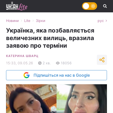
›
›
Новини
Lite
Зірки
рус
Українка, яка позбавляється
величезних вилиць, вразила
заявою про терміни
КАТЕРИНА ШВАРЦ
15:33, 09.05.26
2 хв.
18056
Підпишіться на нас в Google