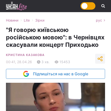
›
›
Новини
Lite
Зірки
рус
"Я говорю київською
російською мовою": в Чернівцях
скасували концерт Приходько
КРИСТИНА КАЗАКОВА
00:41, 28.04.26
3 хв.
15453
Підпишіться на нас в Google