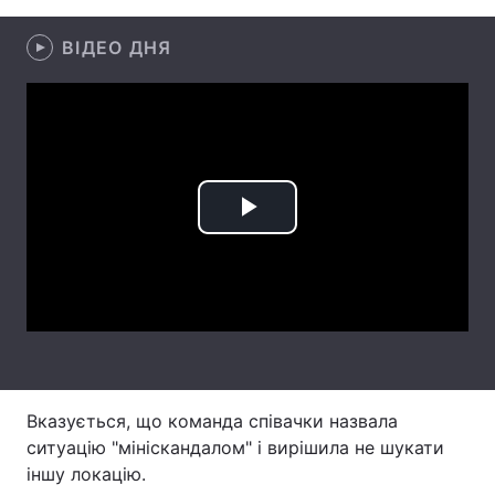
Лонгріди
ВІДЕО ДНЯ
Відео з Youtube
Статті
Інтерв'ю
Думки
Архів
Вакансії
Play
Контакти
Video
Послуги
Вказується, що команда співачки назвала
ситуацію "мініскандалом" і вирішила не шукати
іншу локацію.