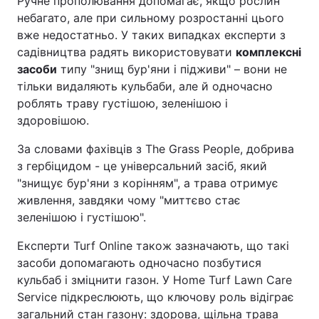
Ручне прополювання допомагає, якщо рослин
небагато, але при сильному розростанні цього
вже недостатньо. У таких випадках експерти з
садівництва радять використовувати
комплексні
засоби
типу "знищ бур'яни і підживи" – вони не
тільки видаляють кульбаби, але й одночасно
роблять траву густішою, зеленішою і
здоровішою.
За словами фахівців з The Grass People, добрива
з гербіцидом - це універсальний засіб, який
"знищує бур'яни з корінням", а трава отримує
живлення, завдяки чому "миттєво стає
зеленішою і густішою".
Експерти Turf Online також зазначають, що такі
засоби допомагають одночасно позбутися
кульбаб і зміцнити газон. У Home Turf Lawn Care
Service підкреслюють, що ключову роль відіграє
загальний стан газону: здорова, щільна трава