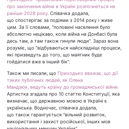
про закінчення війни в Україні розпочнеться не
раніше 2028 року.
Співачка додала,
що спостерігає за подіями з 2014 року і живе
цим. За її словами, "половині населення було
абсолютно нецікаво, коли війна на Донбасі була
десь там, а там також гинули люди". Зараз вона
розуміє, що "відбуваються найскладніші процеси,
які призведуть до того, що маятник буде
гойдатися вже в інший бік".
Також ми писали, що
Приходько вважає, що дії
таких публічних людей, як Олена
Мандзюк, ведуть країну до громадянської війни.
Артистка згадала про 10 статтю Конституції, яка
визначає, що державною мовою в Україні є
українська. Водночас, співачка додала,
що також гарантується "вільний розвиток,
використання і захист російської, інших мов
національних меншин України".