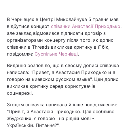
В Чернівцях в Центрі Миколайчука 5 травня мав
Головна
Війна
відбутися концерт
співачки Анастасії Приходько
,
але заклад відмовився підписати договір з
Україна
Політика
організаторами концерту після того, як допис
співачки в Threads викликав критику в її бік,
Економіка
Світ
повідомляє
Суспільне Чернівці
.
Спорт
Наука
Видання розповіло, що в своєму дописі співачка
написала: "Привет, я Анастасия Приходько и я
Техно і зв'язок
Лайт
говорю на киевском русском языке". Цей допис
викликав критику серед користувачів
Зброя
Інциденти
соцмережі.
Здоров'я
Туризм
Згодом співачка написала й інше повідомлення:
"Привіт, я Анастасія Приходько. Для особливо
Цікавинки
Погода
збуджених, я говорю і на рідній мові -
Українській. Питання?".
Екологія
Регіони