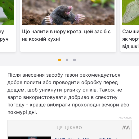
ну
Що налити в нору крота: цей засіб є
Самшит
оруч
на кожній кухні
як чор
від шк
Після внесення засобу газон рекомендується
добре полити або проводити обробку перед
дощем, щоб уникнути ризику опіків. Також не
варто використовувати добриво в спекотну
погоду - краще вибирати прохолодні вечори або
похмурі дні.
Реклама