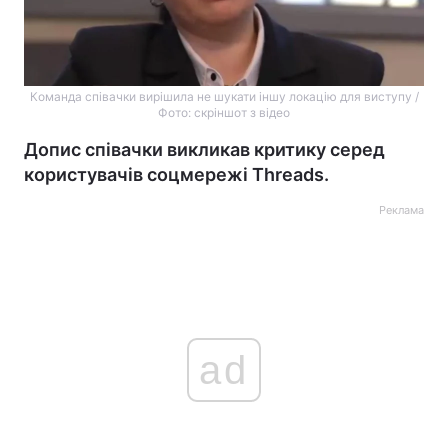
Команда співачки вирішила не шукати іншу локацію для виступу /
Фото: скріншот з відео
Допис співачки викликав критику серед
користувачів соцмережі Threads.
Реклама
ad