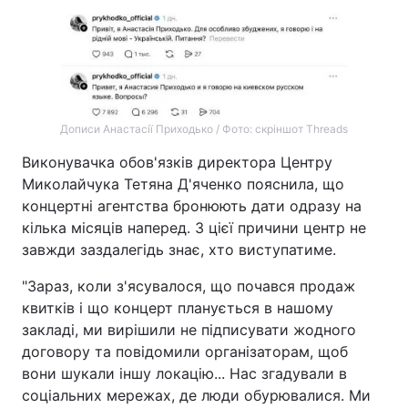
Тема оформлення
Дописи Анастасії Приходько / Фото: скріншот Threads
Виконувачка обов'язків директора Центру
Миколайчука Тетяна Д'яченко пояснила, що
концертні агентства бронюють дати одразу на
кілька місяців наперед. З цієї причини центр не
завжди заздалегідь знає, хто виступатиме.
"Зараз, коли з'ясувалося, що почався продаж
квитків і що концерт планується в нашому
закладі, ми вирішили не підписувати жодного
договору та повідомили організаторам, щоб
вони шукали іншу локацію... Нас згадували в
соціальних мережах, де люди обурювалися. Ми