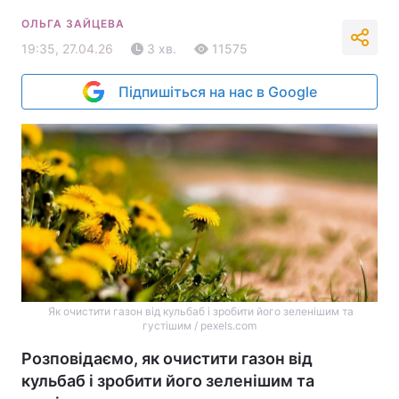
ОЛЬГА ЗАЙЦЕВА
19:35, 27.04.26
3 хв.
11575
Підпишіться на нас в Google
Як очистити газон від кульбаб і зробити його зеленішим та
густішим / pexels.com
Розповідаємо, як очистити газон від
кульбаб і зробити його зеленішим та