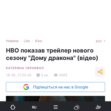
›
›
Новини
Lite
Кіно
рус
HBO показав трейлер нового
сезону "Дому дракона" (відео)
КАТЕРИНА ЧЕРНОВОЛ
18:38, 27.04.26
2 хв.
3465
Підпишіться на нас в Google
RU