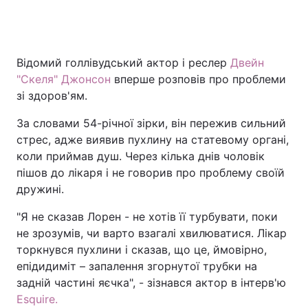
Відомий голлівудський актор і реслер
Двейн
"Скеля" Джонсон
вперше розповів про проблеми
зі здоров'ям.
За словами 54-річної зірки, він пережив сильний
стрес, адже виявив пухлину на статевому органі,
коли приймав душ. Через кілька днів чоловік
пішов до лікаря і не говорив про проблему своїй
дружині.
"Я не сказав Лорен - не хотів її турбувати, поки
не зрозумів, чи варто взагалі хвилюватися. Лікар
торкнувся пухлини і сказав, що це, ймовірно,
епідидиміт – запалення згорнутої трубки на
задній частині яєчка", - зізнався актор в інтерв'ю
Esquire.