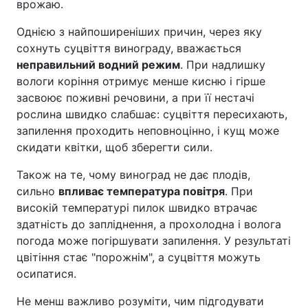
врожаю.
Однією з найпоширеніших причин, через яку
сохнуть суцвіття винограду, вважається
неправильний водний режим
. При надлишку
вологи коріння отримує менше кисню і гірше
засвоює поживні речовини, а при її нестачі
рослина швидко слабшає: суцвіття пересихають,
запилення проходить неповноцінно, і кущ може
скидати квітки, щоб зберегти сили.
Також на те, чому виноград не дає плодів,
сильно
впливає температура повітря
. При
високій температурі пилок швидко втрачає
здатність до запліднення, а прохолодна і волога
погода може погіршувати запилення. У результаті
цвітіння стає "порожнім", а суцвіття можуть
осипатися.
Не менш важливо розуміти, чим підгодувати