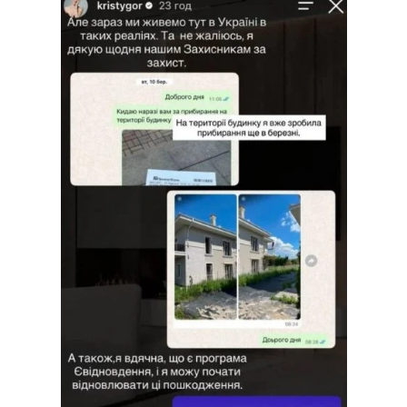
Лонгріди
Відео з Youtube
Статті
Інтерв'ю
Думки
Архів
Вакансії
Контакти
Послуги