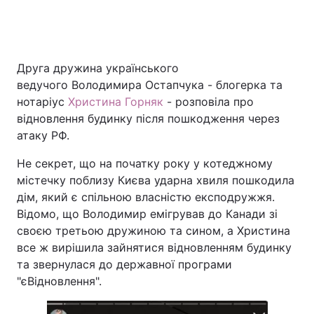
Головна
Війна
Друга дружина українського
ведучого Володимира Остапчука - блогерка та
Україна
Політика
нотаріус
Христина Горняк
- розповіла про
відновлення будинку після пошкодження через
Економіка
Світ
атаку РФ.
Спорт
Наука
Не секрет, що на початку року у котеджному
містечку поблизу Києва ударна хвиля пошкодила
Техно і зв'язок
Лайт
дім, який є спільною власністю експодружжя.
Відомо, що Володимир емігрував до Канади зі
Зброя
Інциденти
своєю третьою дружиною та сином, а Христина
Здоров'я
Туризм
все ж вирішила зайнятися відновленням будинку
та звернулася до державної програми
Цікавинки
Погода
"єВідновлення".
Екологія
Регіони