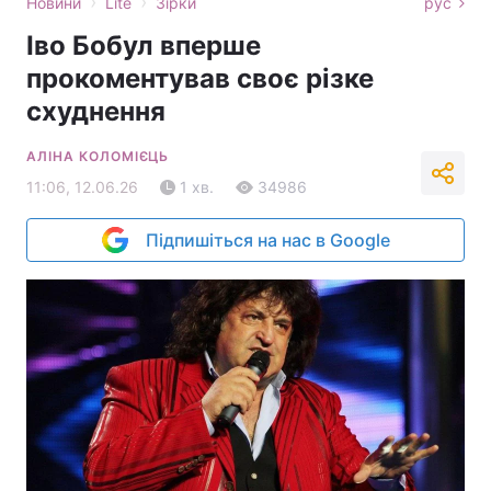
›
›
Новини
Lite
Зірки
рус
Іво Бобул вперше
прокоментував своє різке
схуднення
АЛІНА КОЛОМІЄЦЬ
11:06, 12.06.26
1 хв.
34986
Підпишіться на нас в Google