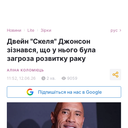
›
›
Новини
Lite
Зірки
рус
Двейн "Скеля" Джонсон
зізнався, що у нього була
загроза розвитку раку
АЛІНА КОЛОМІЄЦЬ
11:52, 12.06.26
2 хв.
9059
Підпишіться на нас в Google