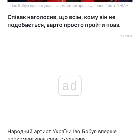
Іво Бобул відреагував на коментарі про схуднення / фото УНІАН
Співак наголосив, що всім, кому він не
подобається, варто просто пройти повз.
Реклама
ad
Народний артист України Іво Бобул вперше
прокоментував своє схуднення.