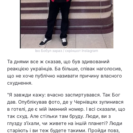
Іво Бобул зараз / скріншот Instagram
Та днями все ж сказав, що був здивований
реакцією українців. Ба більше, співак наголосив,
що не хоче публічно називати причину власного
схуднення.
"Я завжди кажу: вчасно заспиртувався. Так Бог
дав. Опублікував фото, де у Чернівцях зупинився
в готелі, де є мій іменний номер. І всі сказали, що
так схуд. Але стільки там бруду. Люди, ви з
глузду з’їхали, чи живете на іншій планеті? Люди
старіють і ви теж будете такими. Пройди повз,