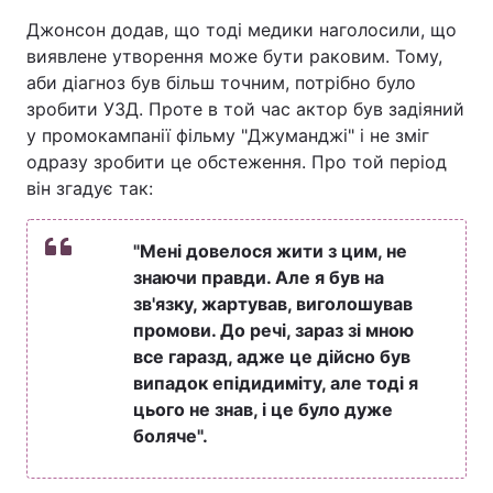
Джонсон додав, що тоді медики наголосили, що
виявлене утворення може бути раковим. Тому,
аби діагноз був більш точним, потрібно було
зробити УЗД. Проте в той час актор був задіяний
у промокампанії фільму "Джуманджі" і не зміг
одразу зробити це обстеження. Про той період
він згадує так:
"Мені довелося жити з цим, не
знаючи правди. Але я був на
зв'язку, жартував, виголошував
промови. До речі, зараз зі мною
все гаразд, адже це дійсно був
випадок епідидиміту, але тоді я
цього не знав, і це було дуже
боляче".