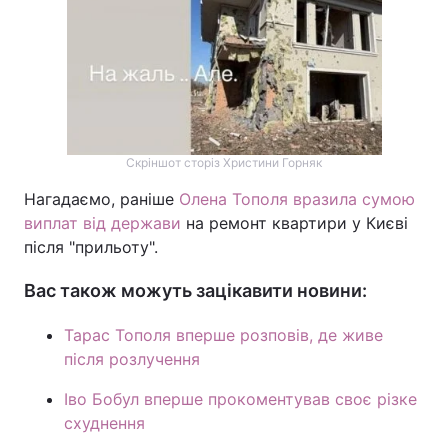
Скріншот сторіз Христини Горняк
Нагадаємо, раніше
Олена Тополя вразила сумою
виплат від держави
на ремонт квартири у Києві
після "прильоту".
Вас також можуть зацікавити новини:
Тарас Тополя вперше розповів, де живе
після розлучення
Іво Бобул вперше прокоментував своє різке
схуднення