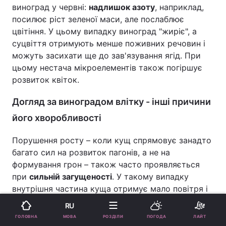
виноград у червні:
надлишок азоту
, наприклад,
посилює ріст зеленої маси, але послаблює
цвітіння. У цьому випадку виноград "жиріє", а
суцвіття отримують менше поживних речовин і
можуть засихати ще до зав'язування ягід. При
цьому нестача мікроелементів також погіршує
розвиток квіток.
Догляд за виноградом влітку - інші причини
його хворобливості
Порушення росту – коли кущ спрямовує занадто
багато сил на розвиток пагонів, а не на
формування грон – також часто проявляється
при
сильній загущеності
. У такому випадку
внутрішня частина куща отримує мало повітря і
світла, тому його варто прорідити і прибрати
RU
зайві пагони.
МОВА
ГОЛОВНА
РОЗДІЛИ
ПОГОДА
ЛАЙТ
Реклама