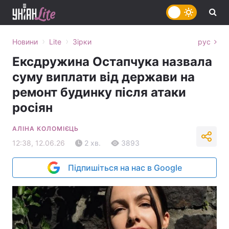
›
›
Новини
Lite
Зірки
рус
Ексдружина Остапчука назвала
суму виплати від держави на
ремонт будинку після атаки
росіян
АЛІНА КОЛОМІЄЦЬ
12:38, 12.06.26
2 хв.
3893
Підпишіться на нас в Google