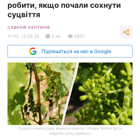
робити, якщо почали сохнути
суцвіття
САВЕЛІЙ ЛАПТІНОВ
11:00, 12.06.26
3 хв.
2907
Підпишіться на нас в Google
Суцвіття винограду можуть опасти / Колаж УНІАН, фото
magnific.com, скріншот