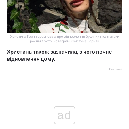
Христина Горняк розповіла про відновлення будинку після атаки
росіян / фото інстаграм Христина Горняк
Христина також зазначила, з чого почне
відновлення дому.
Реклама
ad