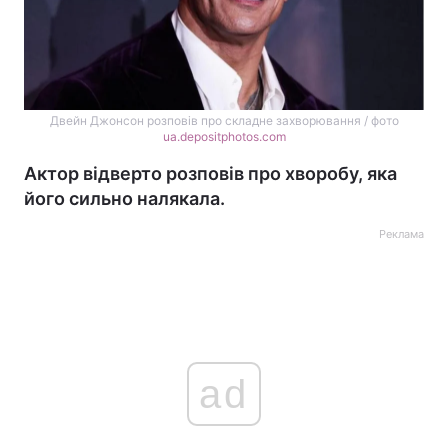
Двейн Джонсон розповів про складне захворювання / фото
ua.depositphotos.com
Актор відверто розповів про хворобу, яка
його сильно налякала.
Реклама
ad