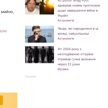
Астролог Влад Росс
здивував новим прогнозом
щодо завершення війни в
 майно,
Україні
Астрологія
Люди, які народилися в ці
овою
місяці, найуспішніші
Астрологія
Хіт 2004 року з
несподіваною історією
отримав гучне визнання
через 22 роки
Музика
Реклама