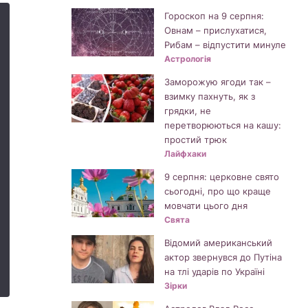
Гороскоп на 9 серпня:
Овнам – прислухатися,
Рибам – відпустити минуле
Астрологія
Заморожую ягоди так –
взимку пахнуть, як з
грядки, не
перетворюються на кашу:
простий трюк
Лайфхаки
9 серпня: церковне свято
сьогодні, про що краще
мовчати цього дня
Свята
Відомий американський
актор звернувся до Путіна
на тлі ударів по Україні
Зірки