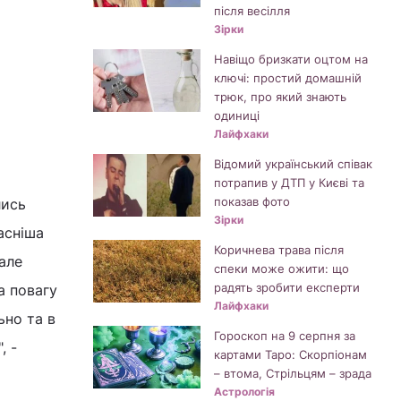
після весілля
Зірки
Навіщо бризкати оцтом на
ключі: простий домашній
трюк, про який знають
одиниці
Лайфхаки
Відомий український співак
потрапив у ДТП у Києві та
показав фото
лись
Зірки
асніша
Коричнева трава після
 але
спеки може ожити: що
радять зробити експерти
а повагу
Лайфхаки
ьно та в
Гороскоп на 9 серпня за
, -
картами Таро: Скорпіонам
– втома, Стрільцям – зрада
Астрологія