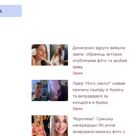
k
Денисенко вдруге вийшла
заміж: обранець акторки
опублікував фото та зробив
заяву
Зірки
Лідер "Ногу свело!" назвав
причину приїзду в Україну
та виправдався за
концерти в Криму
Зірки
"Королева": Сумська
напередодні 60-річчя
зачарувала мережу фото з