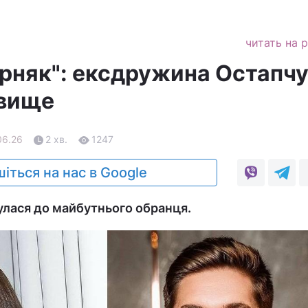
читать на 
орняк": ексдружина Остапч
звище
06.26
2 хв.
1247
іться на нас в Google
улася до майбутнього обранця.