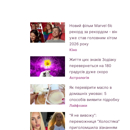
Новий фільм Marvel б’є
рекорд за рекордом - він
уже став головним хітом
2026 року
Кіно
Життя цих знаків Зодіаку
перевернеться на 180
градусів дуже скоро
Астрологія
Як перевірити масло в
домашніх умовах: 5
способів виявити підробку
Лайфхаки
"Я не вивожу":
переможниця "Холостяка"
приголомшила зізнанням