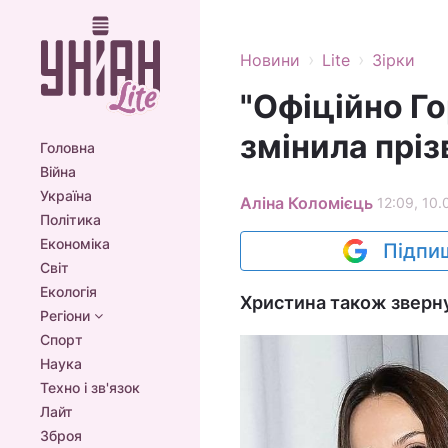
›
›
Новини
Lite
Зірки
"Офіційно Г
змінила прі
Головна
Війна
Україна
Аліна Коломієць
12:09, 10.
Політика
Економіка
Підпиш
Світ
Екологія
Христина також зверн
Регіони
Спорт
Наука
Техно і зв'язок
Лайт
Зброя