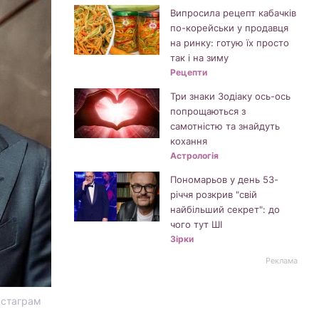
Випросила рецепт кабачків
по-корейськи у продавця
на ринку: готую їх просто
так і на зиму
Рецепти
Три знаки Зодіаку ось-ось
попрощаються з
самотністю та знайдуть
кохання
Астрологія
Пономарьов у день 53-
річчя розкрив "свій
найбільший секрет": до
чого тут ШІ
Зірки
Реклама
інстаграм