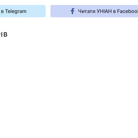
 в Telegram
Читати УНІАН в Faceboo
ІВ