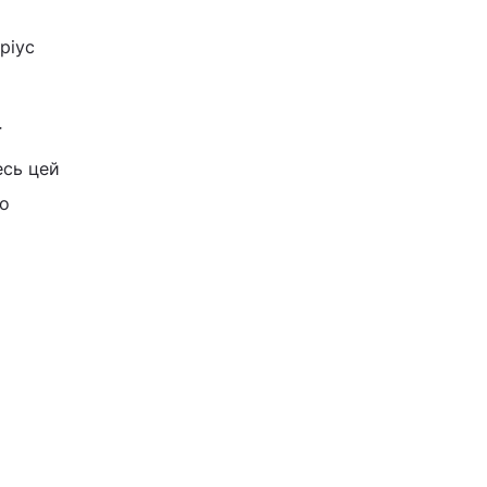
ріус
ї
есь цей
но