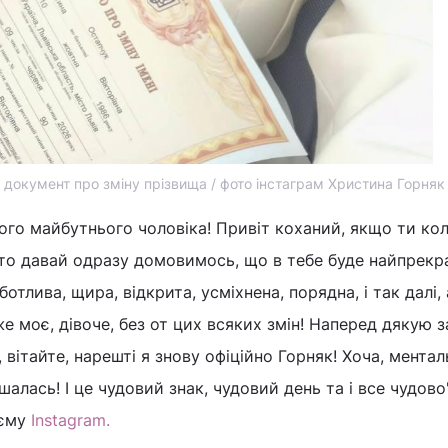
 документ про зміну прізвища / фото інстаграм Христина Горняк
ого майбутнього чоловіка! Привіт коханий, якщо ти ко
 то давай одразу домовимось, що в тебе буде найпрекр
ботлива, щира, відкрита, усміхнена, порядна, і так далі,
 моє, дівоче, без от цих всяких змін! Наперед дякую з
 вітайте, нарешті я знову офіційно Горняк! Хоча, ментал
шалась! І це чудовий знак, чудовий день та і все чудово"
оєму
Instagram.