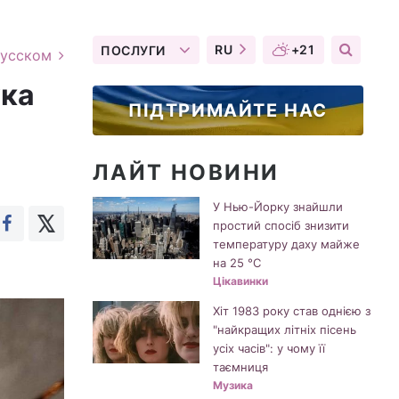
RU
+21
ПОСЛУГИ
русском
ука
ПІДТРИМАЙТЕ НАС
ЛАЙТ НОВИНИ
У Нью-Йорку знайшли
простий спосіб знизити
температуру даху майже
на 25 °C
Цікавинки
Хіт 1983 року став однією з
"найкращих літніх пісень
усіх часів": у чому її
таємниця
Музика