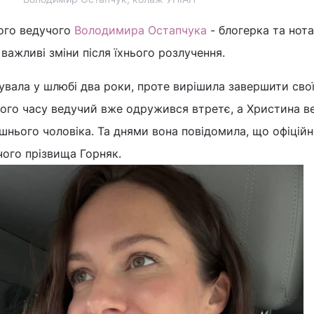
ого ведучого
Володимира Остапчука
- блогерка та нота
 важливі зміни після їхнього розлучення.
увала у шлюбі два роки, проте вирішила завершити сво
того часу ведучий вже одружився втретє, а Христина в
ишнього чоловіка. Та днями вона повідомила, що офіцій
чого прізвища Горняк.