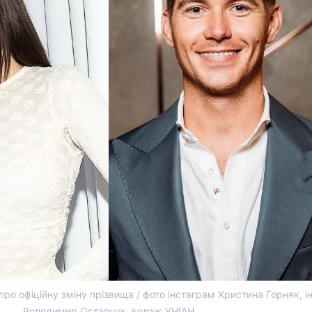
про офіційну зміну прізвища / фото інстаграм Христина Горняк, 
Володимир Остапчук, колаж УНІАН