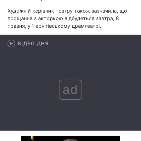
Художній керівник театру також зазначила, що
Лонгріди
прощання з акторкою відбудеться завтра, 8
травня, у Чернігівському драмтеатрі.
Відео з Youtube
Статті
ВІДЕО ДНЯ
Інтерв'ю
Думки
Архів
Вакансії
Контакти
Послуги
ad