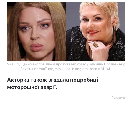
Яна Глущенко висловилася про покійну колегу Марину Поплавську
/ скріншот YouTube, скріншот Instagram, колаж УНІАН
Акторка також згадала подробиці
моторошної аварії.
Реклама