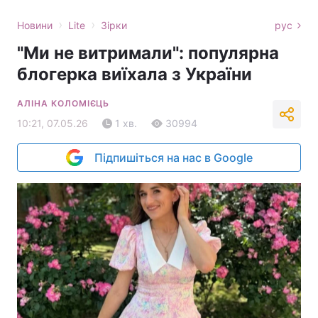
›
›
Новини
Lite
Зірки
рус
"Ми не витримали": популярна
блогерка виїхала з України
АЛІНА КОЛОМІЄЦЬ
10:21, 07.05.26
1 хв.
30994
Підпишіться на нас в Google