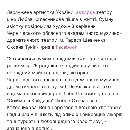
Заслужена артистка України,
акторка
театру і
кіно Любов Колесникова пішла з житті. Сумну
Головна
Війна
звістку повідомила художній керівник
Чернігівського обласного академічного музично-
Україна
Політика
драматичного театру ім. Тараса Шевченка
Оксана Тунік-Фриз в
Facebook.
Економіка
Світ
"З глибоким сумом повідомляємо, що сьогодні
Спорт
Наука
ранком на 75 році життя відійшла у вічність
провідний майстер сцени, акторка
Техно і зв'язок
Лайт
Чернігівського обласного академічного музично-
драматичного театру ім.Т.Шевченка, широко
Зброя
Інциденти
відома виконавиця ролі баби Палажки у серіалі
"Спіймати Кайдаша" Любов Степанівна
Здоров'я
Туризм
Колесникова. Вона боролася з важкою хворобою
і відійшла у вічність під опікою найкращих лікарів
Цікавинки
Погода
та в турботі й любові рідного колективу", -
Екологія
Регіони
зазначено в дописі.