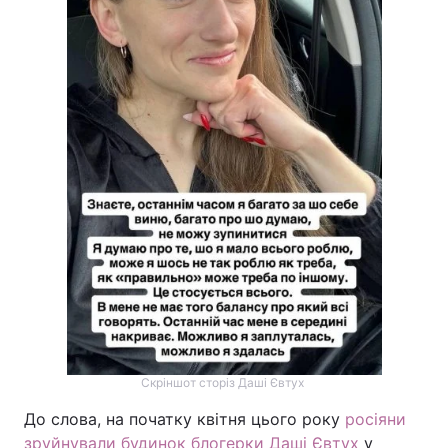
Скріншот сторіз Даші Євтух
До слова, на початку квітня цього року
росіяни
зруйнували будинок блогерки Даші Євтух
у