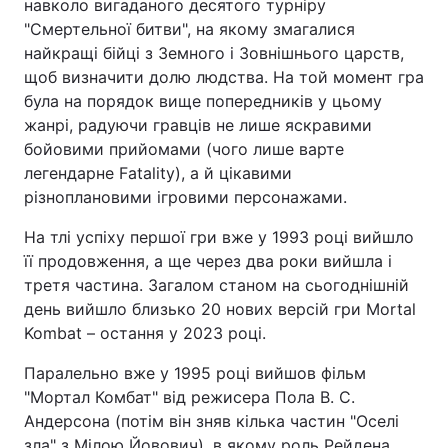
навколо вигаданого десятого турніру
"Смертельної битви", на якому змагалися
найкращі бійці з Земного і Зовнішнього царств,
щоб визначити долю людства. На той момент гра
була на порядок вище попередників у цьому
жанрі, радуючи гравців не лише яскравими
бойовими прийомами (чого лише варте
легендарне Fatality), а й цікавими
різноплановими ігровими персонажами.
На тлі успіху першої гри вже у 1993 році вийшло
її продовження, а ще через два роки вийшла і
третя частина. Загалом станом на сьогоднішній
день вийшло близько 20 нових версій гри Mortal
Kombat – остання у 2023 році.
Паралельно вже у 1995 році вийшов фільм
"Мортал Комбат" від режисера Пола В. С.
Андерсона (потім він зняв кілька частин "Оселі
зла" з Мілою Йовович), в якому роль Рейдена