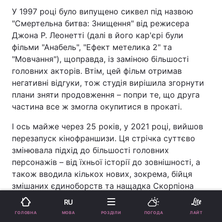
У 1997 році було випущено сиквел під назвою
"Смертельна битва: Знищення" від режисера
Джона Р. Леонетті (далі в його кар'єрі були
фільми "Анабель", "Ефект метелика 2" та
"Мовчання"), щоправда, із заміною більшості
головних акторів. Втім, цей фільм отримав
негативні відгуки, тож студія вирішила згорнути
плани зняти продовження – попри те, що друга
частина все ж змогла окупитися в прокаті.
І ось майже через 25 років, у 2021 році, вийшов
перезапуск кінофраншизи. Ця стрічка суттєво
змінювала підхід до більшості головних
персонажів – від їхньої історії до зовнішності, а
також вводила кількох нових, зокрема, бійця
змішаних єдиноборств та нащадка Скорпіона
Коула Янга, створеного спеціально для фільму.
RU
МОВА
ГОЛОВНА
РОЗДІЛИ
ПОГОДА
ЛАЙТ