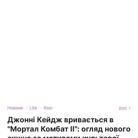
›
›
Новини
Lite
Кіно
рус
Джонні Кейдж вривається в
"Мортал Комбат II": огляд нового