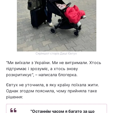
Скріншот сторіз Даші Євтух
"Ми виїхали з України. Ми не витримали. Хтось
підтримає і зрозуміє, а хтось знову
розкритикує", – написала блогерка.
Євтух не уточнила, в яку країну поїхала жити.
Однак згодом пояснила, чому прийняла таке
рішення:
"Останнім часом я багато за що