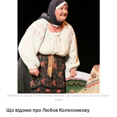
Тема оформлення
Покійна акторка Любов Колесникова / фото фейсбук Оксана Тунік-
Фриз
Що відомо про Любов Колесникову