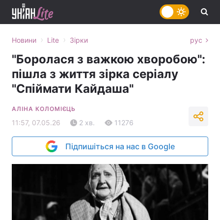
›
›
Новини
Lite
Зірки
рус
"Боролася з важкою хворобою":
пішла з життя зірка серіалу
"Спіймати Кайдаша"
АЛІНА КОЛОМІЄЦЬ
11:57, 07.05.26
2 хв.
11276
Підпишіться на нас в Google