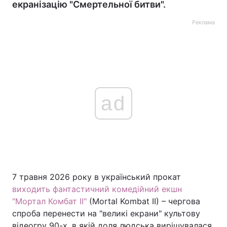
екранізацію "Смертельної битви".
Реклама
ad
7 травня 2026 року в український прокат
виходить фантастичний комедійний екшн
"Мортал Комбат II"
(Mortal Kombat II) – чергова
спроба перенести на "великі екрани" культову
відеогру 90-х, в якій доля людська вирішувалася