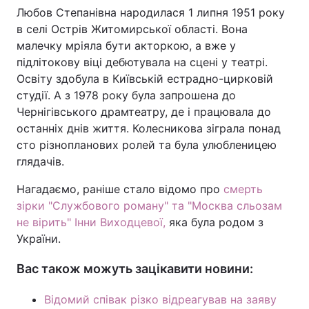
Любов Степанівна народилася 1 липня 1951 року
в селі Острів Житомирської області. Вона
малечку мріяла бути акторкою, а вже у
підлітокову віці дебютувала на сцені у театрі.
Освіту здобула в Київській естрадно-цирковій
студії. А з 1978 року була запрошена до
Чернігівського драмтеатру, де і працювала до
останніх днів життя. Колесникова зіграла понад
сто різнопланових ролей та була улюбленицею
глядачів.
Нагадаємо, раніше стало відомо про
смерть
зірки "Службового роману" та "Москва сльозам
не вірить" Інни Виходцевої,
яка була родом з
України.
Вас також можуть зацікавити новини:
Відомий співак різко відреагував на заяву