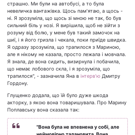
страшно. Ми були на автобусі, а то була
невеличка вантажівка. Щось пам'ятаю, а щось -
ні. Я зрозуміла, що щось зі мною не так, бо був
сильний біль у нозі. Я вирішила, щоб не зійти з
розуму від болю, у мене був такий замочок на
шиї, і я його гризла і чекала, поки приїде швидка.
Я одразу зрозуміла, що трапилося з Мариною,
але я нікому не казала, просто лежала і мовчала.
Я знала, де вона сидить, визирнула і побачила,
що немає лобового скла, і я зрозуміла, що
трапилося", - зазначила Яна в
інтерв'ю
Дмитру
Гордону.
Глущенко додала, що їй було дуже шкода
акторку, з якою вона товаришувала. Про Марину
Поплавську вона сказала так:
"Вона була не впевнена у собі, але
неймовірно талановита. Вона