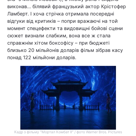
виконав… білявий французький актор Крістофер
Ламберт. І хоча стрічка отримала посередні
відгуки від критиків – попри вражаючі на той
момент спецефекти та видовищні бойові сцени
сюжет визнали слабким, вона все ж стала
справжнім хітом боксофісу – при бюджеті
близько 20 мільйонів доларів фільм зібрав касу
понад 122 мільйони доларів.
Кадр з фільму "Мортал Комбат II" / фото Warner Bros. Pictures