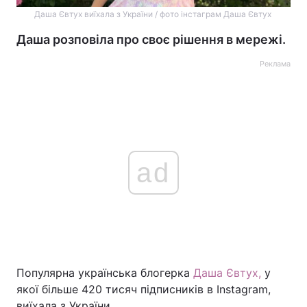
Даша Євтух виїхала з України / фото інстаграм Даша Євтух
Даша розповіла про своє рішення в мережі.
Реклама
ad
Популярна українська блогерка
Даша Євтух,
у
якої більше 420 тисяч підписників в Instagram,
виїхала з України.