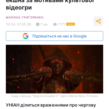
екшна за мотивами культової
відеогри
МАРИНА ГРИГОРЕНКО
10:04, 07.05.26
7 хв.
7171
УНІАН
Підпишіться на нас в Google
Кадр з фільму "Мортал Комбат II" / фото Warner Bros. Pictures
УНІАН ділиться враженнями про чергову