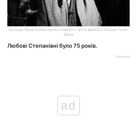
Акторка Люов Колесникова померла / фото фейсбук Оксана Тунік-
Фриз
Любові Степанівні було 75 років.
Реклама
ad