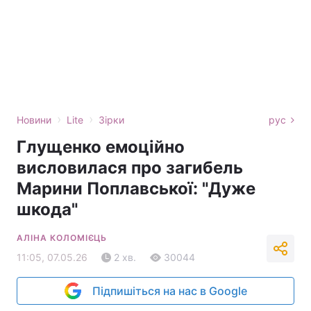
›
›
Новини
Lite
Зірки
рус
Глущенко емоційно
висловилася про загибель
Марини Поплавської: "Дуже
шкода"
АЛІНА КОЛОМІЄЦЬ
11:05, 07.05.26
2 хв.
30044
Підпишіться на нас в Google