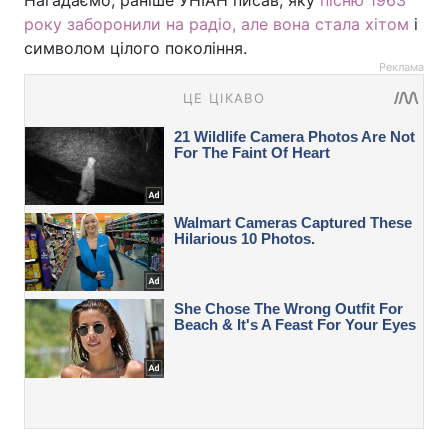
Нагадаємо, раніше УНІАН писав, яку
пісню 1963
року заборонили на радіо, але вона стала хітом
і
символом цілого покоління.
Реклама