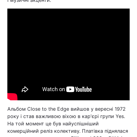
і музичні акценти.
Альбом Close to the Edge вийшов у вересні 1972
року і став важливою віхою в кар'єрі групи Yes.
На той момент це був найуспішніший
комерційний реліз колективу. Платівка піднялася