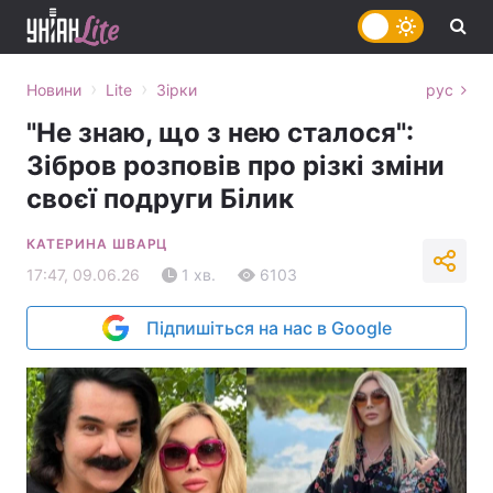
›
›
Новини
Lite
Зірки
рус
"Не знаю, що з нею сталося":
Зібров розповів про різкі зміни
своєї подруги Білик
КАТЕРИНА ШВАРЦ
17:47, 09.06.26
1 хв.
6103
Підпишіться на нас в Google