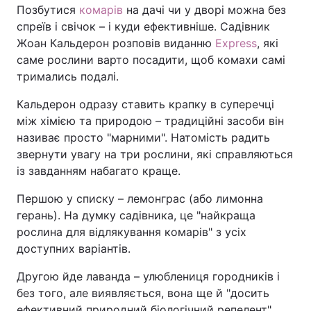
Позбутися
комарів
на дачі чи у дворі можна без
спреїв і свічок – і куди ефективніше. Садівник
Жоан Кальдерон розповів виданню
Express
, які
саме рослини варто посадити, щоб комахи самі
тримались подалі.
Кальдерон одразу ставить крапку в суперечці
між хімією та природою – традиційні засоби він
називає просто "марними". Натомість радить
звернути увагу на три рослини, які справляються
із завданням набагато краще.
Першою у списку – лемонграс (або лимонна
герань). На думку садівника, це "найкраща
рослина для відлякування комарів" з усіх
доступних варіантів.
Другою йде лаванда – улюблениця городників і
без того, але виявляється, вона ще й "досить
ефективний природний біологічний репелент"