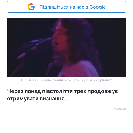
Підпишіться на нас в Google
Пісня розширила звичні межі рок-музики / скріншот
Через понад півстоліття трек продовжує
отримувати визнання.
Реклама