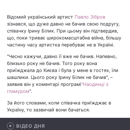
Відомий український артист
Павло Зібров
зізнався, що дуже давно не бачив свою подругу,
Головна
Війна
співачку Ірину Білик. При цьому він підтвердив,
що, поки триває широкомасштабна війна, більшу
Україна
Політика
частину часу артистка перебуває не в Україні.
Економіка
Світ
"Чесно кажучи, давно її вже не бачив. Напевно,
близько року не бачив. Того року вона
Спорт
Наука
приїжджала до Києва і була у мене в гостях, їли
Техно і зв'язок
Лайт
шашлики. Цього року Ірину Білик не бачив", –
заявив він у коментарі програмі
"Наодинці з
Зброя
Інциденти
гламуром
".
Здоров'я
Туризм
За його словами, коли співачка приїжджає в
Україну, то зазвичай вони бачаться.
Цікавинки
Погода
ВІДЕО ДНЯ
Екологія
Регіони