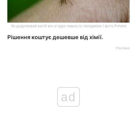
Як додатковий засіб він згадує лимон із гвоздикою \ фото Pxhere
Рішення коштує дешевше від хімії.
Реклама
ad