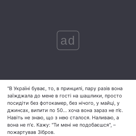
Лонгріди
Відео з Youtube
Статті
ad
Інтерв'ю
Думки
Архів
Вакансії
Контакти
Послуги
"В Україні буває, то, в принципі, пару разів вона
заїжджала до мене в гості на шашлики, просто
посидіти без фотокамер, без нічого, у майці, у
джинсах, випити по 50… хоча вона зараз не п’є.
Навіть не знаю, що з нею сталося. Наливаю, а
вона не п'є. Кажу: "Ти мені не подобаєшся", –
пожартував Зібров.