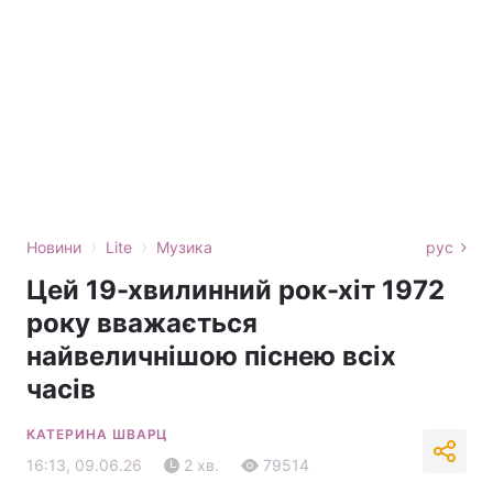
›
›
Новини
Lite
Музика
рус
Цей 19-хвилинний рок-хіт 1972
року вважається
найвеличнішою піснею всіх
часів
КАТЕРИНА ШВАРЦ
16:13, 09.06.26
2 хв.
79514