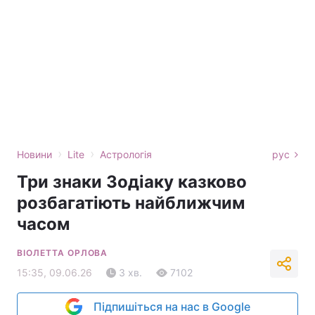
›
›
Новини
Lite
Астрологія
рус
Три знаки Зодіаку казково
розбагатіють найближчим
часом
ВІОЛЕТТА ОРЛОВА
15:35, 09.06.26
3 хв.
7102
Підпишіться на нас в Google