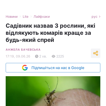
›
›
Новини
Lite
Лайфхаки
рус
Садівник назвав 3 рослини, які
відлякують комарів краще за
будь-який спрей
АНЖЕЛА БАЧЕВСЬКА
17:19, 09.06.26
2 хв.
2225
Підпишіться на нас в Google