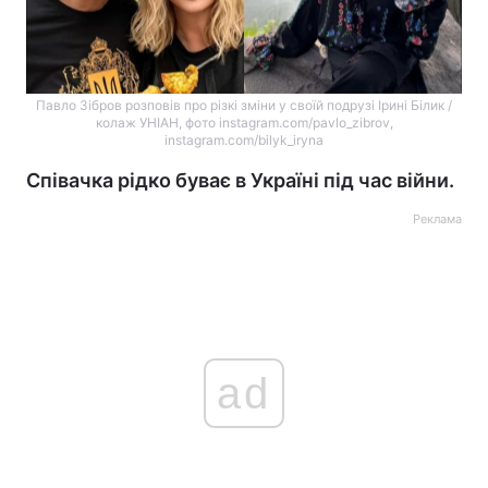
Павло Зібров розповів про різкі зміни у своїй подрузі Ірині Білик /
колаж УНІАН, фото instagram.com/pavlo_zibrov,
instagram.com/bilyk_iryna
Співачка рідко буває в Україні під час війни.
Реклама
ad