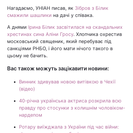
Нагадаємо, УНІАН писав, як
Зібров з Білик
Тема оформлення
смажили шашлики
на дачі у співака.
А днями
Ірина Білик засвітилася на скандальних
хрестинах сина Аліни Гросу
. Хлопчика охрестив
московський священик, який перебуває під
санкціями РНБО, і його мати нічого такого в
цьому не бачить.
Вас також можуть зацікавити новини:
Винник здивував новою витівкою в Чехії
(відео)
40-річна українська актриса розкрила всю
правду про стосунки з колишнім чоловіком-
нардепом
Ротару виїжджала з України під час війни: