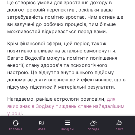
Це створює умови для зростання доходу в
довгостроковій перспективі, оскільки ваша
затребуваність помітно зростає. Чим активніше
ви залучені до робочих процесів, тим більше
можливостей відкривається перед вами.
Крім фінансової сфери, цей період також
позитивно впливає на загальне самопочуття.
Багато Водоліїв можуть помітити поліпшення
енергії, стану здоров'я та психологічного
настрою. Це відчуття внутрішнього підйому
допомагає діяти впевненіше й ефективніше, що в
підсумку підсилює й матеріальні результати.
Нагадаємо, раніше астрологи розповіли,
для
яких знаків Зодіаку тиждень стане найвдалішим
у році
.
Реклама
RU
МОВА
ГОЛОВНА
РОЗДІЛИ
ПОГОДА
ЛАЙТ