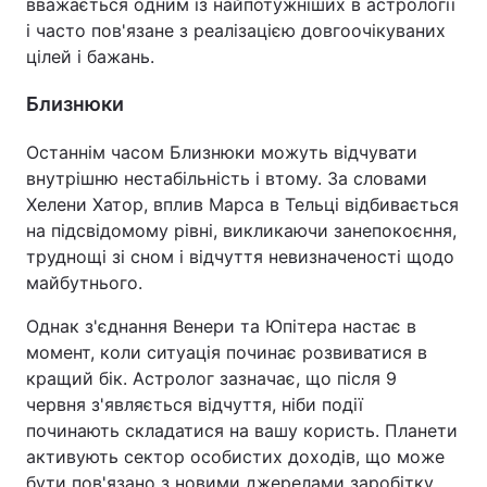
вважається одним із найпотужніших в астрології
і часто пов'язане з реалізацією довгоочікуваних
цілей і бажань.
Близнюки
Останнім часом Близнюки можуть відчувати
внутрішню нестабільність і втому. За словами
Хелени Хатор, вплив Марса в Тельці відбивається
на підсвідомому рівні, викликаючи занепокоєння,
труднощі зі сном і відчуття невизначеності щодо
майбутнього.
Однак з'єднання Венери та Юпітера настає в
момент, коли ситуація починає розвиватися в
кращий бік. Астролог зазначає, що після 9
червня з'являється відчуття, ніби події
починають складатися на вашу користь. Планети
активують сектор особистих доходів, що може
бути пов'язано з новими джерелами заробітку