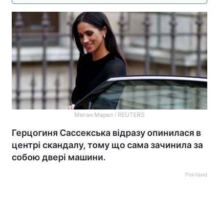
Меган Маркл / REUTERS
Герцогиня Сассекська відразу опинилася в
центрі скандалу, тому що сама зачинила за
собою двері машини.
Реклама