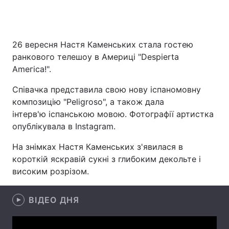
26 вересня Настя Каменських стала гостею
Головна
Війна
ранкового телешоу в Америці "Despierta
Україна
Політика
Аmегіса!".
Співачка представила свою нову іспаномовну
Економіка
Світ
композицію "Peligroso", а також дала
Спорт
Наука
інтерв'ю іспанською мовою. Фотографії артистка
опублікувала в Instagram.
Техно і зв'язок
Лайт
На знімках Настя Каменських з'явилася в
Зброя
Інциденти
короткій яскравій сукні з глибоким декольте і
високим розрізом.
Здоров'я
Туризм
ВІДЕО ДНЯ
Цікавинки
Погода
Екологія
Регіони