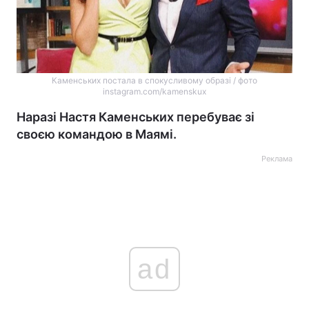
Каменських постала в спокусливому образі / фото
instagram.com/kamenskux
Наразі Настя Каменських перебуває зі
своєю командою в Маямі.
Реклама
ad