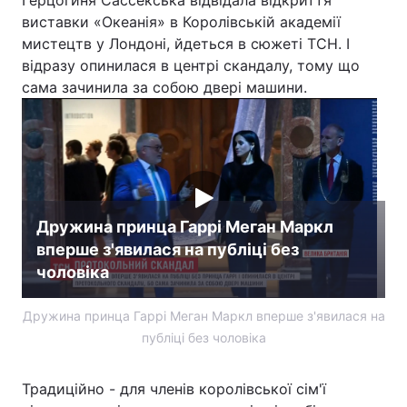
Герцогиня Сассекська відвідала відкриття
виставки «Океанія» в Королівській академії
мистецтв у Лондоні, йдеться в сюжеті ТСН. І
відразу опинилася в центрі скандалу, тому що
сама зачинила за собою двері машини.
Дружина принца Гаррі Меган Маркл
вперше з'явилася на публіці без
чоловіка
Дружина принца Гаррі Меган Маркл вперше з'явилася на
публіці без чоловіка
Традиційно - для членів королівської сім'ї