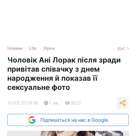
›
›
Новини
Lite
Зірки
рус
Чоловік Ані Лорак після зради
привітав співачку з днем
народження й показав її
сексуальне фото
10:53, 27.09.18
1 хв.
9212
Підпишіться на нас в Google