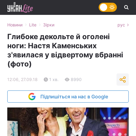
›
›
Новини
Lite
Зірки
рус
Глибоке декольте й оголені
ноги: Настя Каменських
з'явилася у відвертому вбранні
(фото)
12:06, 27.09.18
1 хв.
8990
Підпишіться на нас в Google