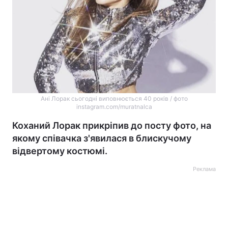
Ані Лорак сьогодні виповнюється 40 років / фото
instagram.com/muratnalca
Коханий Лорак прикріпив до посту фото, на
якому співачка з'явилася в блискучому
відвертому костюмі.
Реклама