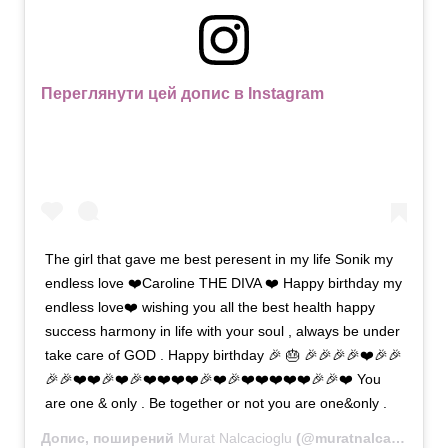
Переглянути цей допис в Instagram
The girl that gave me best peresent in my life Sonik my
endless love ❤️Caroline THE DIVA ❤️ Happy birthday my
endless love❤️ wishing you all the best health happy
success harmony in life with your soul , always be under
take care of GOD . Happy birthday 🎉 🎂 🎉🎉🎉🎉❤️🎉🎉
🎉🎉❤️❤️🎉❤️🎉❤️❤️❤️❤️🎉❤️🎉❤️❤️❤️❤️❤️🎉🎉❤️ You
are one & only . Be together or not you are one&only .
Допис, поширений
Murat Nalcacioglu
(@muratnalca)
26 Вер