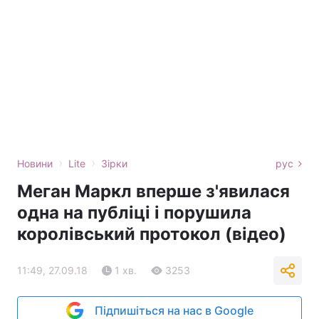
›
›
Новини
Lite
Зірки
рус
Меган Маркл вперше з'явилася
одна на публіці і порушила
королівський протокол (відео)
11:49, 27.09.18
1 хв.
3253
Підпишіться на нас в Google