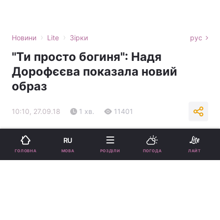
›
›
Новини
Lite
Зірки
рус
"Ти просто богиня": Надя
Дорофєєва показала новий
образ
10:10, 27.09.18
1 хв.
11401
Підпишіться на нас в Google
RU
МОВА
ГОЛОВНА
РОЗДІЛИ
ПОГОДА
ЛАЙТ