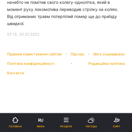
начебто не помітив свого колегу-однолітка, який в
момент руху локомотива переводив стрілку на коліях.
Від отриманих травм потерпілий помер ще до приїзду
швидкої.
07:15, 20.01.2022
Правила користування сайтом
Про нас
Ми в соцмережах
Політика конфіденційності
Редакційна політика
Контакти
RU
МОВА
ГОЛОВНА
РОЗДІЛИ
ПОГОДА
ЛАЙТ