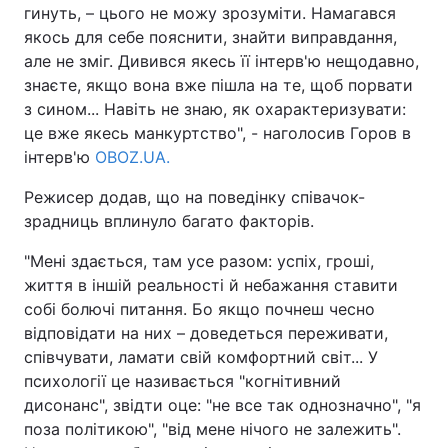
гинуть, – цього не можу зрозуміти. Намагався
якось для себе пояснити, знайти виправдання,
але не зміг. Дивився якесь її інтерв'ю нещодавно,
знаєте, якщо вона вже пішла на те, щоб порвати
з сином... Навіть не знаю, як охарактеризувати:
це вже якесь манкуртство", - наголосив Горов в
інтерв'ю
OBOZ.UA.
Режисер додав, що на поведінку співачок-
зрадниць вплинуло багато факторів.
"Мені здається, там усе разом: успіх, гроші,
життя в іншій реальності й небажання ставити
собі болючі питання. Бо якщо почнеш чесно
відповідати на них – доведеться переживати,
співчувати, ламати свій комфортний світ... У
психології це називається "когнітивний
дисонанс", звідти оце: "не все так однозначно", "я
поза політикою", "від мене нічого не залежить".