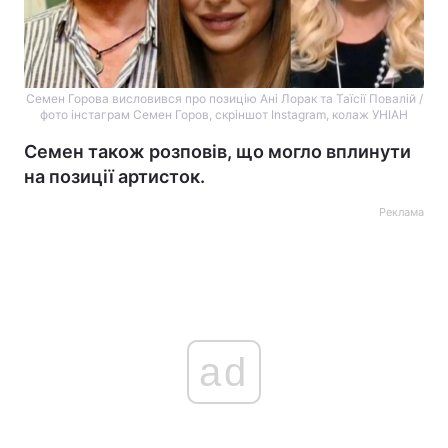
Семен Горова висловився про позицію Ані Лорак та Таїсії Повалій /
фото інстаграм Семен Горов, скріншот Instagram, колаж УНІАН
Семен також розповів, що могло вплинути
на позиції артисток.
Реклама
ad