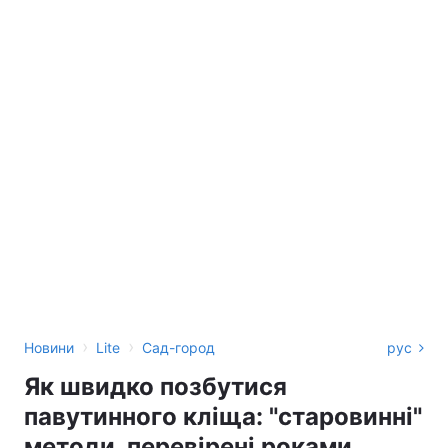
›
›
Новини
Lite
Сад-город
рус
Як швидко позбутися
павутинного кліща: "старовинні"
методи, перевірені роками