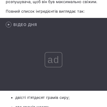
розпушувача, щоб він був максимально свіжим.
Лонгріди
Повний список інгредієнтів виглядає так:
Відео з Youtube
Статті
ВІДЕО ДНЯ
Інтерв'ю
Думки
Архів
Вакансії
Контакти
ad
Послуги
двісті п'ятдесят грамів сиру;