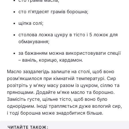
сто грамів масла;
Тема оформлення
сто п'ятдесят грамів борошна;
щіпка солі;
столова ложка цукру в тісто і 5 ложок для
обмакування;
за бажанням можна використовувати спеції
– ваніль, корицю, кардамон.
Масло заздалегідь залиште на столі, щоб воно
розм'якшилося при кімнатній температурі. Сир
розітріть у м'яку масу разом із цукром, сіллю та
прянощами. Додайте м'яке масло та борошно.
Замісіть густе, щільне тісто, щоб воно було
однорідним. Іноді трапляється дуже вологий сир,
і тоді борошна може знадобитися більше.
ЧИТАЙТЕ ТАКОЖ: