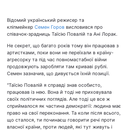
Відомий український режисер та
кліпмейкер
Семен Горов
висловився про
співачок-зрадниць Таїсію Повалій та Ані Лорак.
Не секрет, що багато років тому він працював з
артистками, поки вони не переїхали в країну-
агресорку та під час повномастабної війни
продовжують заробляти там криваві рублі.
Семен зазначив, що дивується їхній позиції.
"Таїсію Повалій я справді знав особисто,
працював із нею. Вона й тоді не приховувала
своїх політичних поглядів. Але тоді це все ж
сприймалося як частина демократії: людина має
право на свої переконання. Та коли після всього,
що сталося, ти починаєш говорити речі проти
власної країни, проти людей, які тут живуть і