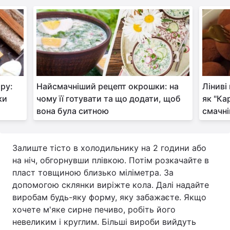
ору:
Найсмачніший рецепт окрошки: на
Ліниві
ки
чому її готувати та що додати, щоб
як "Ка
вона була ситною
смачні
Залиште тісто в холодильнику на 2 години або
на ніч, обгорнувши плівкою. Потім розкачайте в
пласт товщиною близько міліметра. За
допомогою склянки виріжте кола. Далі надайте
виробам будь-яку форму, яку забажаєте. Якщо
хочете м'яке сирне печиво, робіть його
невеликим і круглим. Більші вироби вийдуть