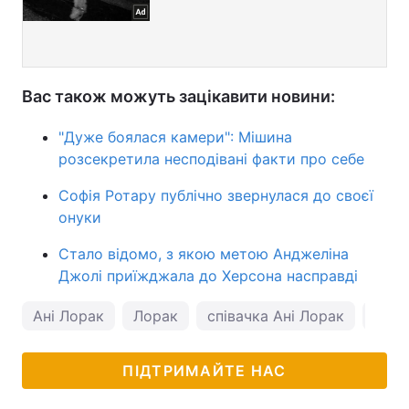
Вас також можуть зацікавити новини:
"Дуже боялася камери": Мішина
розсекретила несподівані факти про себе
Софія Ротару публічно звернулася до своєї
онуки
Стало відомо, з якою метою Анджеліна
Джолі приїжджала до Херсона насправді
Ані Лорак
Лорак
співачка Ані Лорак
Таїс
ПІДТРИМАЙТЕ НАС