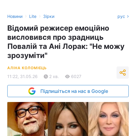
›
›
Новини
Lite
Зірки
рус
Відомий режисер емоційно
висловився про зрадниць
Повалій та Ані Лорак: "Не можу
зрозуміти"
АЛІНА КОЛОМІЄЦЬ
11:22, 31.05.26
2 хв.
6027
Підпишіться на нас в Google