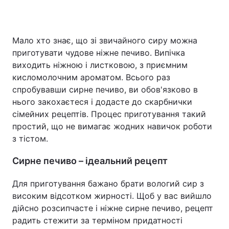
Мало хто знає, що зі звичайного сиру можна
Головна
Війна
приготувати чудове ніжне печиво. Випічка
виходить ніжною і листковою, з приємним
Україна
Політика
кисломолочним ароматом. Всього раз
спробувавши сирне печиво, ви обов'язково в
Економіка
Світ
нього закохаєтеся і додасте до скарбнички
Спорт
Наука
сімейних рецептів. Процес приготування такий
простий, що не вимагає жодних навичок роботи
Техно і зв'язок
Лайт
з тістом.
Зброя
Інциденти
Сирне печиво – ідеальний рецепт
Здоров'я
Туризм
Для приготування бажано брати вологий сир з
високим відсотком жирності. Щоб у вас вийшло
Цікавинки
Погода
дійсно розсипчасте і ніжне сирне печиво, рецепт
радить стежити за терміном придатності
Екологія
Регіони