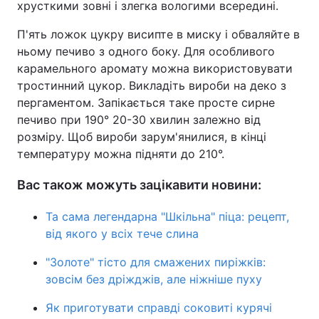
хрусткими зовні і злегка вологими всередині.
П'ять ложок цукру висипте в миску і обваляйте в
ньому печиво з одного боку. Для особливого
карамельного аромату можна використовувати
тростинний цукор. Викладіть вироби на деко з
пергаментом. Запікається таке просте сирне
печиво при 190° 20-30 хвилин залежно від
розміру. Щоб вироби зарум'янилися, в кінці
температуру можна підняти до 210°.
Вас також можуть зацікавити новини:
Та сама легендарна "Шкільна" піца: рецепт,
від якого у всіх тече слина
"Золоте" тісто для смажених пиріжків:
зовсім без дріжджів, але ніжніше пуху
Як приготувати справді соковиті курячі