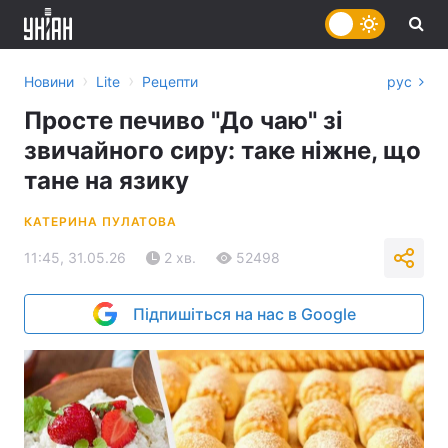
›
›
Новини
Lite
Рецепти
рус
Просте печиво "До чаю" зі
звичайного сиру: таке ніжне, що
тане на язику
КАТЕРИНА ПУЛАТОВА
11:45, 31.05.26
2 хв.
52498
Підпишіться на нас в Google