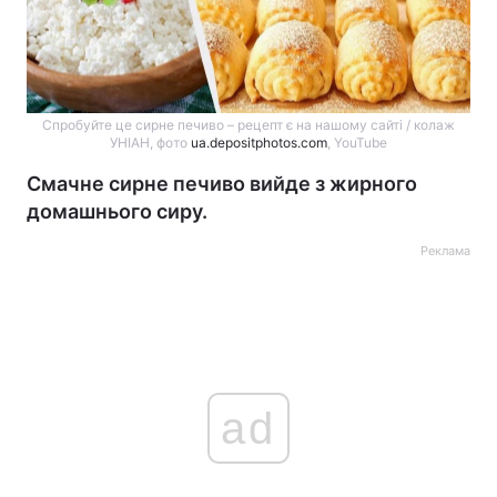
Спробуйте це сирне печиво – рецепт є на нашому сайті / колаж
УНІАН, фото
ua.depositphotos.com
, YouTube
Смачне сирне печиво вийде з жирного
домашнього сиру.
Реклама
ad