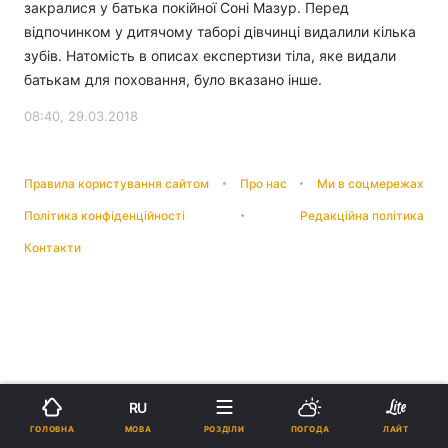
закралися у батька покійної Соні Мазур. Перед
відпочинком у дитячому таборі дівчинці видалили кілька
зубів. Натомість в описах експертизи тіла, яке видали
батькам для поховання, було вказано інше.
08:40, 29.03.2018
Правила користування сайтом
Про нас
Ми в соцмережах
Політика конфіденційності
Редакційна політика
Контакти
RU
МОВА
ГОЛОВНА
РОЗДІЛИ
ПОГОДА
ЛАЙТ