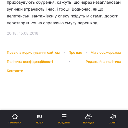
приховувують обурення, кажуть, що через незаплановані
зупинки втрачають і час, і гроші. Водночас, якщо
велетенські вантажівки у спеку поїдуть містами, дороги
перетворяться на справжню смугу перешкод.
20:18, 15.08.2018
Правила користування сайтом
Про нас
Ми в соцмережах
Політика конфіденційності
Редакційна політика
Контакти
RU
МОВА
ГОЛОВНА
РОЗДІЛИ
ПОГОДА
ЛАЙТ