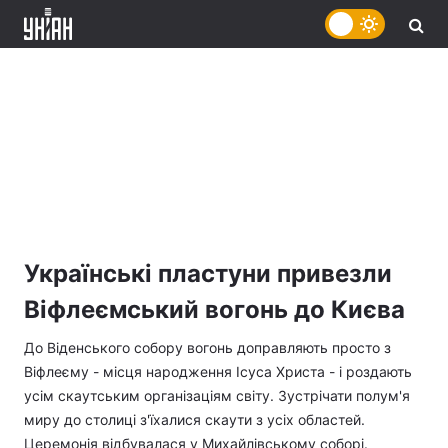
Українські пластуни привезли
Віфлеємський вогонь до Києва
До Віденського собору вогонь доправляють просто з
Віфлеєму - місця народження Ісуса Христа - і роздають
усім скаутським організаціям світу. Зустрічати полум'я
миру до столиці з'їхалися скаути з усіх областей.
Церемонія відбувалася у Михайлівському соборі.