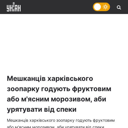
Мешканців харківського
зоопарку годують фруктовим
або м'ясним морозивом, аби
урятувати від спеки
Мешканців харківського зоопарку годують фруктовим
або м'ясним морозивом, аби урятувати від спеки,