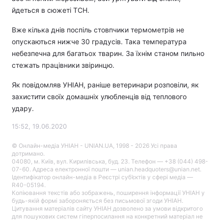
йдеться в сюжеті ТСН.
Вже кілька днів поспіль стовпчики термометрів не
опускаються нижче 30 градусів. Така температура
небезпечна для багатьох тварин. За їхнім станом пильно
стежать працівники звіринцю.
Як повідомляв УНІАН, раніше ветеринари розповіли,
як
захистити своїх домашніх улюбленців
від теплового
удару.
15:52, 19.06.2020
© Онлайн-медіа УНІАН - UNIAN.UA, 1998 - 2026 Усі права
дотримано.
04080, м. Київ, вул. Кирилівська, буд. 23. Телефон — +38 (044) 498-
07-60. Адреса електронної пошти — unian.headquoters@unian.net.
Ідентифікатор онлайн-медіа в Реєстрі суб’єктів у сфері медіа —
R40-05194.
Копіювання текстів або зображень, поширення інформації УНІАН у
будь-якій формі забороняється без письмової згоди УНІАН.
Цитування матеріалів сайту УНІАН дозволено за умови відкритого
для пошукових систем гіперпосилання на конкретний матеріал не