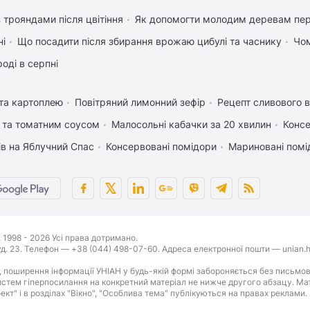
 трояндами після цвітіння
Як допомогти молодим деревам пе
ні
Що посадити після збирання врожаю цибулі та часнику
Чом
оді в серпні
 та картоплею
Повітряний лимонний зефір
Рецепт сливового в
 та томатним соусом
Малосольні кабачки за 20 хвилин
Консе
ів на Яблучний Спас
Консервовані помідори
Мариновані помі
1998 - 2026 Усі права дотримано.
буд. 23. Телефон — +38 (044) 498-07-60. Адреса електронної пошти — unian.h
 поширення інформації УНІАН у будь-якій формі забороняється без письмов
стем гіперпосилання на конкретний матеріал не нижче другого абзацу. Матер
оект" і в розділах "Вікно", "Особлива тема" публікуються на правах реклами.