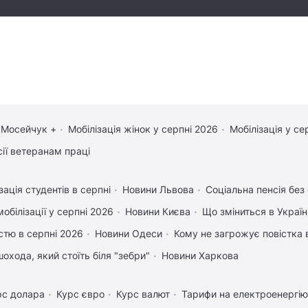
 Мосейчук +
Мобілізація жінок у серпні 2026
Мобілізація у се
сії ветеранам праці
зація студентів в серпні
Новини Львова
Соціальна пенсія без
обілізації у серпні 2026
Новини Києва
Що зміниться в Україні
істю в серпні 2026
Новини Одеси
Кому не загрожує повістка 
охода, який стоїть біля "зебри"
Новини Харкова
рс долара
Курс євро
Курс валют
Тарифи на електроенергію