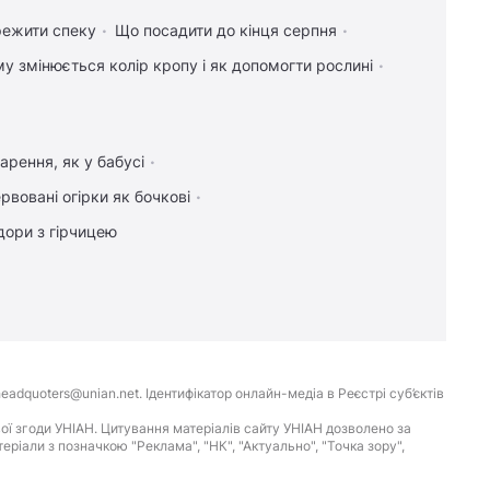
режити спеку
Що посадити до кінця серпня
у змінюється колір кропу і як допомогти рослині
арення, як у бабусі
рвовані огірки як бочкові
дори з гірчицею
eadquoters@unian.net. Ідентифікатор онлайн-медіа в Реєстрі суб’єктів
ої згоди УНІАН. Цитування матеріалів сайту УНІАН дозволено за
іали з позначкою "Реклама", "НК", "Актуально", "Точка зору",