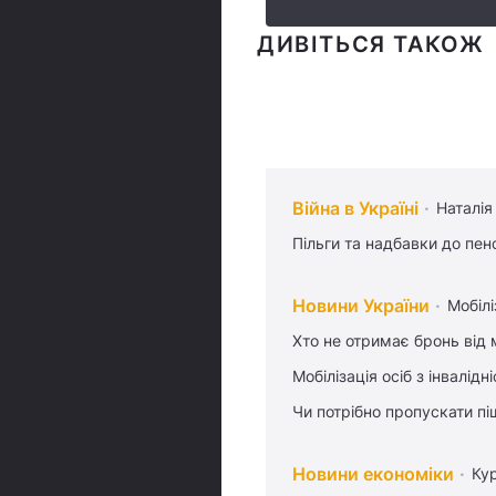
ДИВІТЬСЯ ТАКОЖ
Війна в Україні
Наталія
Пільги та надбавки до пен
Новини України
Мобілі
Хто не отримає бронь від м
Мобілізація осіб з інвалідн
Чи потрібно пропускати піш
Новини економіки
Ку