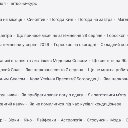
иця
Біткоіни-курс
а на місяць
Синоптик
Погода Київ
Погода на завтра
Магні
завтра
Що принесе місячне затемнення 28 серпня
Гороскоп 
затемнення у серпні 2026
Гороскоп на сьогодні
Складний кор
асиві вітання та листівки з Медовим Спасом
Що святять на Яб
довий Спас
Яке церковне свято 7 серпня
Що не можна робити
учним Спасом
Коли Успіння Пресвятої Богородиці
Яке церковн
 рушники
Як прибрати запах поту з одягу
Як заготовити м'яту
овитий кавун
Як не помилитися під час купівлі кондиціонера
рі
Зірки
Кіно
Лайфхаки
Астрологія
Стосунки
Мода
С