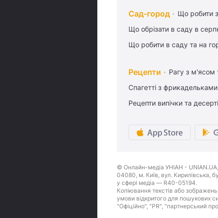
Сад-город
Що робити з
Що обрізати в саду в серп
Що робити в саду та на гор
Рецепти
Рагу з м'ясом
Спагетті з фрикадельками
Рецепти випічки та десерт
© Онлайн-медіа УНІАН - UNIAN.UA, 
04080, м. Київ, вул. Кирилівська, 
у сфері медіа — R40-05194.
Копіювання текстів або зображень,
умови відкритого для пошукових си
"Офіційно", "PR", "партнерський пр