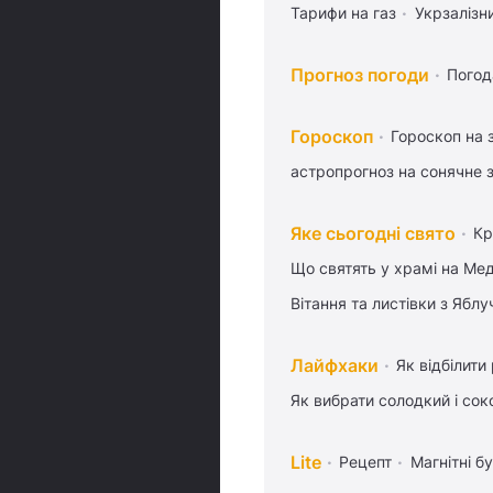
Тарифи на газ
Укрзалізн
Прогноз погоди
Погод
Гороскоп
Гороскоп на 
астропрогноз на сонячне 
Яке сьогодні свято
Кр
Що святять у храмі на Ме
Вітання та листівки з Ябл
Лайфхаки
Як відбілити
Як вибрати солодкий і сок
Lite
Рецепт
Магнітні бу