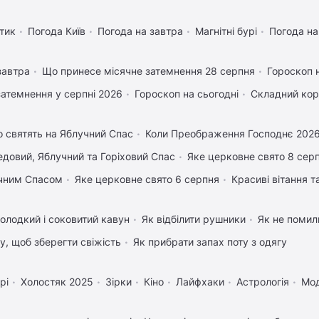
тик
Погода Київ
Погода на завтра
Магнітні бурі
Погода н
завтра
Що принесе місячне затемнення 28 серпня
Гороскоп 
затемнення у серпні 2026
Гороскоп на сьогодні
Складний кор
 святять на Яблучний Спас
Коли Преображення Господнє 202
довий, Яблучний та Горіховий Спас
Яке церковне свято 8 сер
учним Спасом
Яке церковне свято 6 серпня
Красиві вітання 
олодкий і соковитий кавун
Як відбілити рушники
Як не помили
му, щоб зберегти свіжість
Як прибрати запах поту з одягу
рі
Холостяк 2025
Зірки
Кіно
Лайфхаки
Астрологія
Мо