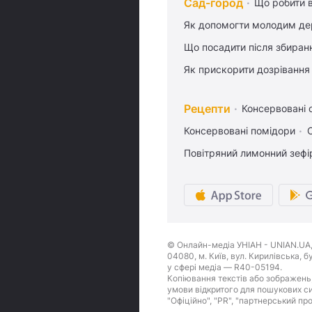
Сад-город
Що робити в
Як допомогти молодим де
Що посадити після збиран
Як прискорити дозрівання
Рецепти
Консервовані о
Консервовані помідори
Повітряний лимонний зефі
© Онлайн-медіа УНІАН - UNIAN.UA, 
04080, м. Київ, вул. Кирилівська, 
у сфері медіа — R40-05194.
Копіювання текстів або зображень,
умови відкритого для пошукових си
"Офіційно", "PR", "партнерський пр