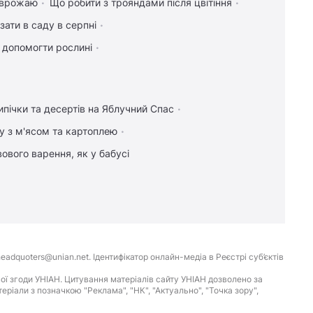
я врожаю
Що робити з трояндами після цвітіння
зати в саду в серпні
к допомогти рослині
ипічки та десертів на Яблучний Спас
у з м'ясом та картоплею
ового варення, як у бабусі
eadquoters@unian.net. Ідентифікатор онлайн-медіа в Реєстрі суб’єктів
ої згоди УНІАН. Цитування матеріалів сайту УНІАН дозволено за
іали з позначкою "Реклама", "НК", "Актуально", "Точка зору",