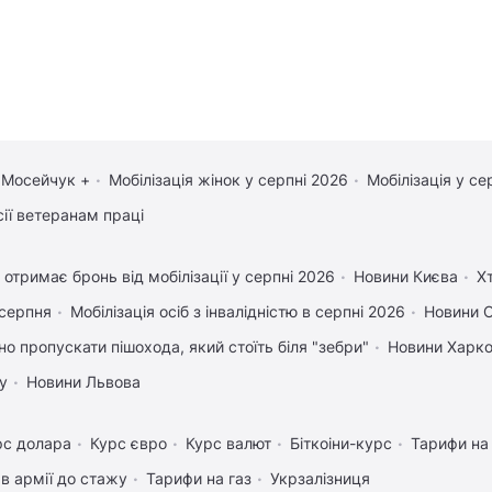
 Мосейчук +
Мобілізація жінок у серпні 2026
Мобілізація у се
сії ветеранам праці
 отримає бронь від мобілізації у серпні 2026
Новини Києва
Х
 серпня
Мобілізація осіб з інвалідністю в серпні 2026
Новини 
но пропускати пішохода, який стоїть біля "зебри"
Новини Харк
у
Новини Львова
рс долара
Курс євро
Курс валют
Біткоіни-курс
Тарифи на
в армії до стажу
Тарифи на газ
Укрзалізниця