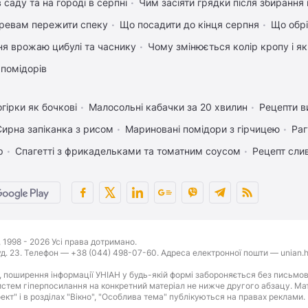
 саду та на городі в серпні
Чим засіяти грядки після збиранн
ревам пережити спеку
Що посадити до кінця серпня
Що обрі
ня врожаю цибулі та часнику
Чому змінюється колір кропу і я
 помідорів
гірки як бочкові
Малосольні кабачки за 20 хвилин
Рецепти в
Сирна запіканка з рисом
Мариновані помідори з гірчицею
Раг
р
Спагетті з фрикадельками та томатним соусом
Рецепт слив
1998 - 2026 Усі права дотримано.
буд. 23. Телефон — +38 (044) 498-07-60. Адреса електронної пошти — unian.h
 поширення інформації УНІАН у будь-якій формі забороняється без письмов
стем гіперпосилання на конкретний матеріал не нижче другого абзацу. Матер
оект" і в розділах "Вікно", "Особлива тема" публікуються на правах реклами.