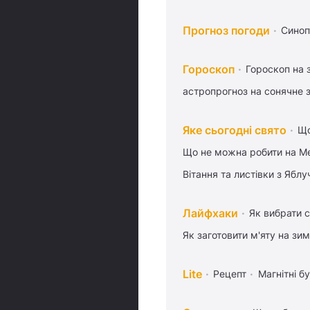
Прогноз погоди
Синоп
Гороскоп
Гороскоп на 
астропрогноз на сонячне 
Яке сьогодні свято
Що
Що не можна робити на Ме
Вітання та листівки з Ябл
Лайфхаки
Як вибрати с
Як заготовити м'яту на зи
Lite
Рецепт
Магнітні бу