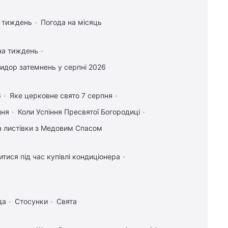
а тиждень
Погода на місяць
на тиждень
идор затемнень у серпні 2026
6
Яке церковне свято 7 серпня
пня
Коли Успіння Пресвятої Богородиці
та листівки з Медовим Спасом
тися під час купівлі кондиціонера
да
Стосунки
Свята