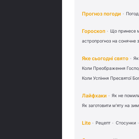
Прогноз погоди
Погод
Гороскоп
Що принесе м
астропрогноз на сонячне 
Яке сьогодні свято
Як
Коли Преображення Госпо
Коли Успіння Пресвятої Бо
Лайфхаки
Як не помили
Як заготовити м'яту на зи
Lite
Рецепт
Стосунки