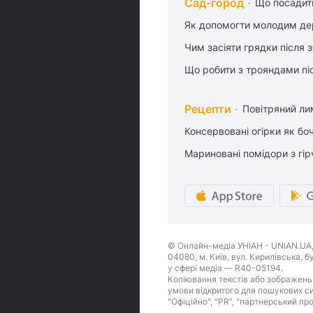
Сад-город
Що посадити
Як допомогти молодим де
Чим засіяти грядки після
Що робити з трояндами піс
Рецепти
Повітряний ли
Консервовані огірки як бо
Мариновані помідори з гі
© Онлайн-медіа УНІАН - UNIAN.UA, 
04080, м. Київ, вул. Кирилівська, 
у сфері медіа — R40-05194.
Копіювання текстів або зображень,
умови відкритого для пошукових си
"Офіційно", "PR", "партнерський пр