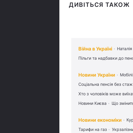
ДИВІТЬСЯ ТАКОЖ
Війна в Україні
Наталія
Пільги та надбавки до пен
Новини України
Мобілі
Соціальна пенсія без стаж
Хто з чоловіків може виїх
Новини Києва
Що змінить
Новини економіки
Ку
Тарифи на газ
Укрзалізн