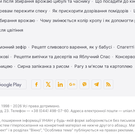
 після збирання врожаю цибулі та часнику
Що посадити до кі
ревам пережити спеку
Як прискорити дозрівання помідорів
 збирання врожаю
Чому змінюється колір кропу і як допомогти 
ля цвітіння
монний зефір
Рецепт сливового варення, як у бабусі
Спагетт
чкові
Рецепти випічки та десертів на Яблучний Спас
Консерво
рчицею
Сирна запіканка з рисом
Рагу з м'ясом та картоплею
1998 - 2026 Усі права дотримано.
буд. 23. Телефон — +38 (044) 498-07-60. Адреса електронної пошти — unian.h
 поширення інформації УНІАН у будь-якій формі забороняється без письмов
стем гіперпосилання на конкретний матеріал не нижче другого абзацу. Матер
оект" і в розділах "Вікно", "Особлива тема" публікуються на правах реклами.