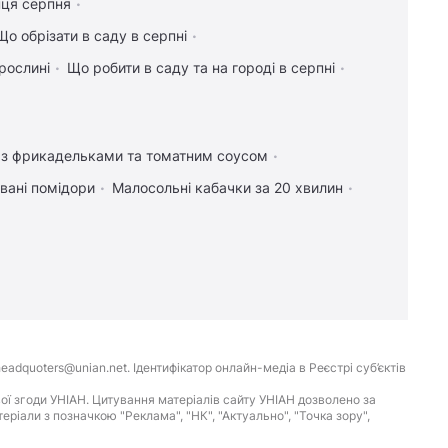
нця серпня
Що обрізати в саду в серпні
рослині
Що робити в саду та на городі в серпні
і з фрикадельками та томатним соусом
вані помідори
Малосольні кабачки за 20 хвилин
eadquoters@unian.net. Ідентифікатор онлайн-медіа в Реєстрі суб’єктів
ої згоди УНІАН. Цитування матеріалів сайту УНІАН дозволено за
іали з позначкою "Реклама", "НК", "Актуально", "Точка зору",