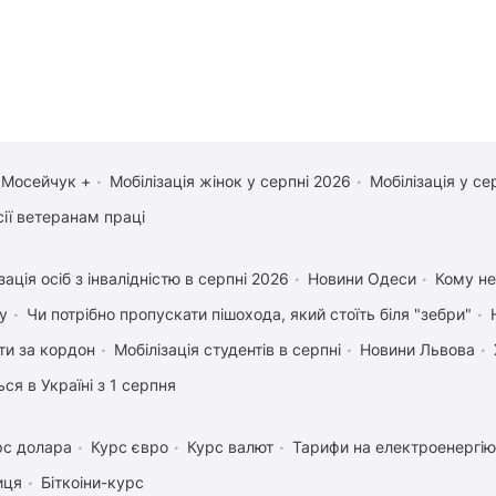
 Мосейчук +
Мобілізація жінок у серпні 2026
Мобілізація у се
сії ветеранам праці
зація осіб з інвалідністю в серпні 2026
Новини Одеси
Кому не
у
Чи потрібно пропускати пішохода, який стоїть біля "зебри"
ати за кордон
Мобілізація студентів в серпні
Новини Львова
ся в Україні з 1 серпня
рс долара
Курс євро
Курс валют
Тарифи на електроенергію
иця
Біткоіни-курс