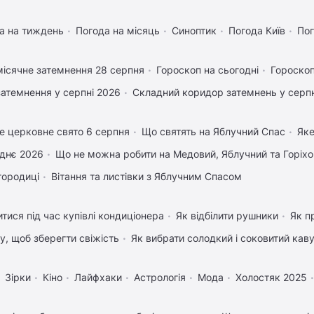
а на тиждень
Погода на місяць
Синоптик
Погода Київ
Пог
ісячне затемнення 28 серпня
Гороскоп на сьогодні
Гороскоп
затемнення у серпні 2026
Складний коридор затемнень у серпн
е церковне свято 6 серпня
Що святять на Яблучний Спас
Яке
днє 2026
Що не можна робити на Медовий, Яблучний та Горіх
городиці
Вітання та листівки з Яблучним Спасом
тися під час купівлі кондиціонера
Як відбілити рушники
Як п
му, щоб зберегти свіжість
Як вибрати солодкий і соковитий кав
Зірки
Кіно
Лайфхаки
Астрологія
Мода
Холостяк 2025