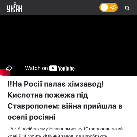
‼️На Росії палає хімзавод!
Кислотна пожежа під
Ставрополем: війна прийшла в
оселі росіяні
UA - У російському Невинномиську (Ставропольський
край РФ) горить хімічний завод, де виробляють