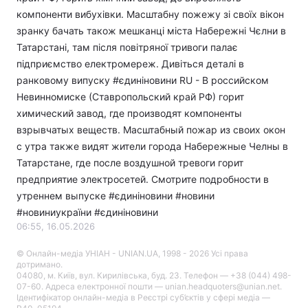
компоненти вибухівки. Масштабну пожежу зі своїх вікон
зранку бачать також мешканці міста Набережні Чєлни в
Татарстані, там після повітряної тривоги палає
підприємство електромереж. Дивіться деталі в
ранковому випуску #єдиніновини RU - В российском
Невинномиске (Ставропольский край РФ) горит
химический завод, где производят компоненты
взрывчатых веществ. Масштабный пожар из своих окон
с утра также видят жители города Набережные Челны в
Татарстане, где после воздушной тревоги горит
предприятие электросетей. Смотрите подробности в
утреннем выпуске #єдиніновини #новини​
#новиниукраїни #єдиніновини
06:55, 16.05.2026
© Онлайн-медіа УНІАН - UNIAN.UA, 1998 - 2026 Усі права
дотримано.
04080, м. Київ, вул. Кирилівська, буд. 23. Телефон — +38 (044) 498-
07-60. Адреса електронної пошти — unian.headquoters@unian.net.
Ідентифікатор онлайн-медіа в Реєстрі суб’єктів у сфері медіа —