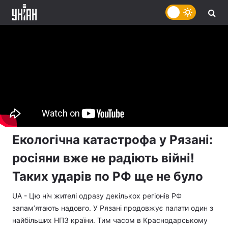
Екологічна катастрофа у Рязані:
росіяни вже не радіють війні!
Таких ударів по РФ ще не було
UA - Цю ніч жителі одразу декількох регіонів РФ
запам’ятають надовго. У Рязані продовжує палати один з
найбільших НПЗ країни. Тим часом в Краснодарському