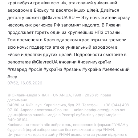
краї вибухи греміли всю ніч, атакований унікальний
аеродром в Ейську та десятки інших цілей. Дивіться
деталі у сюжеті @GlavredUA RU — Эту ночь жители сразу
нескольких регионов РФ запомнят надолго. В Рязани
продолжает гореть один из крупнейших НПЗ страны.
Тем временем в Краснодарском крае взрывы гремели
всю ночь: подвергся атаке уникальный аэродром в
Ейске и десятки других целей. Подробности смотрите в
репортаже @GlavredUA #новини​ #новиниукраїни
#главред #росія #україна #рязань #україна #зеленський
#зсу
07:52, 16.05.2026
© Онлайн-медіа УНІАН - UNIAN.UA, 1998 - 2026 Усі права
дотримано.
04080, м. Київ, вул. Кирилівська, буд. 23. Телефон — +38 (044) 498-
07-60. Адреса електронної пошти — unian.headquoters@unian.net.
Ідентифікатор онлайн-медіа в Реєстрі суб’єктів у сфері медіа —
R40-05194.
Копіювання текстів або зображень, поширення інформації УНІАН у
будь-якій формі забороняється без письмової згоди УНІАН.
Цитування матеріалів сайту УНІАН дозволено за умови відкритого