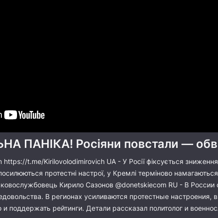
ЬНА ПАНІКА! Росіяни повстали — обв
https://t.me/Kirilovolodimirovich UA - У Росії фіксується зниженн
посилюються протестні настрої, у Кремлі терміново намагаються 
йськовослужбовець Кирило Сазонов @donetskiecom RU - В России
едовольства. В регионах усиливаются протестные настроения,
 и поддержать рейтинги. Детали рассказал политолог и военно