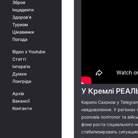
Зброя
Інциденти
Здоров'я
Туризм
Цікавинки
Погода
Відео з Youtube
Статті
Інтерв'ю
Думки
Лонгріди
У Кремлі РЕАЛ
Архів
Вакансії
Кирило Сазонов у Telegram 
Контакти
невдоволення. У регіонах 
розповів політолог та ві
фоне роста социального н
стабилизировать ситуацию