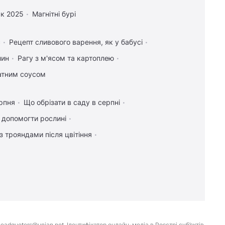
к 2025
Магнітні бурі
с
Рецепт сливового варення, як у бабусі
лин
Рагу з м'ясом та картоплею
атним соусом
рпня
Що обрізати в саду в серпні
к допомогти рослині
з трояндами після цвітіння
eadquoters@unian.net. Ідентифікатор онлайн-медіа в Реєстрі суб’єктів