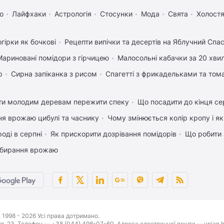
о
Лайфхаки
Астрологія
Стосунки
Мода
Свята
Холостя
гірки як бочкові
Рецепти випічки та десертів на Яблучний Спа
Мариновані помідори з гірчицею
Малосольні кабачки за 20 хви
р
Сирна запіканка з рисом
Спагетті з фрикадельками та том
ти молодим деревам пережити спеку
Що посадити до кінця се
ня врожаю цибулі та часнику
Чому змінюється колір кропу і я
оді в серпні
Як прискорити дозрівання помідорів
Що робити 
 збирання врожаю
1998 - 2026 Усі права дотримано.
буд. 23. Телефон — +38 (044) 498-07-60. Адреса електронної пошти — unian.h