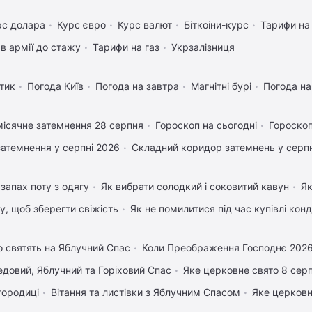
рс долара
Курс євро
Курс валют
Біткоіни-курс
Тарифи на
в армії до стажу
Тарифи на газ
Укрзалізниця
тик
Погода Київ
Погода на завтра
Магнітні бурі
Погода н
ісячне затемнення 28 серпня
Гороскоп на сьогодні
Гороскоп
затемнення у серпні 2026
Складний коридор затемнень у серпн
запах поту з одягу
Як вибрати солодкий і соковитий кавун
Як
му, щоб зберегти свіжість
Як не помилитися під час купівлі кон
 святять на Яблучний Спас
Коли Преображення Господнє 202
довий, Яблучний та Горіховий Спас
Яке церковне свято 8 сер
городиці
Вітання та листівки з Яблучним Спасом
Яке церковн