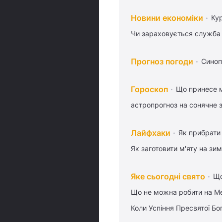
Новини економіки
Ку
Чи зараховується служба 
Прогноз погоди
Синоп
Гороскоп
Що принесе м
астропрогноз на сонячне 
Лайфхаки
Як прибрати 
Як заготовити м'яту на зи
Яке сьогодні свято
Що
Що не можна робити на Ме
Коли Успіння Пресвятої Бо