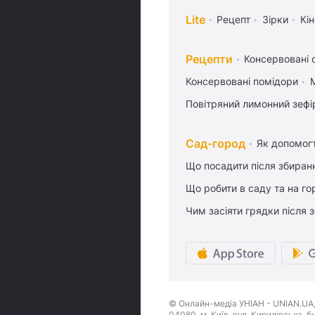
Lite
Рецепт
Зірки
Кін
Рецепти
Консервовані о
Консервовані помідори
Повітряний лимонний зефі
Сад-город
Як допомог
Що посадити після збиран
Що робити в саду та на гор
Чим засіяти грядки після
© Онлайн-медіа УНІАН - UNIAN.UA, 
04080, м. Київ, вул. Кирилівська, 