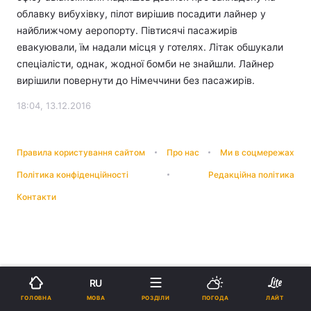
облавку вибухівку, пілот вирішив посадити лайнер у
найближчому аеропорту. Півтисячі пасажирів
евакуювали, їм надали місця у готелях. Літак обшукали
спеціалісти, однак, жодної бомби не знайшли. Лайнер
вирішили повернути до Німеччини без пасажирів.
18:04, 13.12.2016
Правила користування сайтом
Про нас
Ми в соцмережах
Політика конфіденційності
Редакційна політика
Контакти
RU
МОВА
ГОЛОВНА
РОЗДІЛИ
ПОГОДА
ЛАЙТ