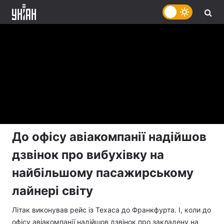
До офісу авіакомпанії надійшов
дзвінок про вибухівку на
найбільшому пасажирському
лайнері світу
Літак виконував рейс із Техаса до Франкфурта. І, коли до
офісу авіакомпанії надійшов дзвінок про закладену на