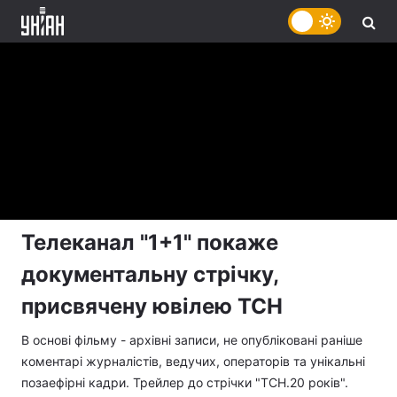
Телеканал "1+1" покаже
документальну стрічку,
присвячену ювілею ТСН
В основі фільму - архівні записи, не опубліковані раніше
коментарі журналістів, ведучих, операторів та унікальні
позаефірні кадри. Трейлер до стрічки "ТСН.20 років".