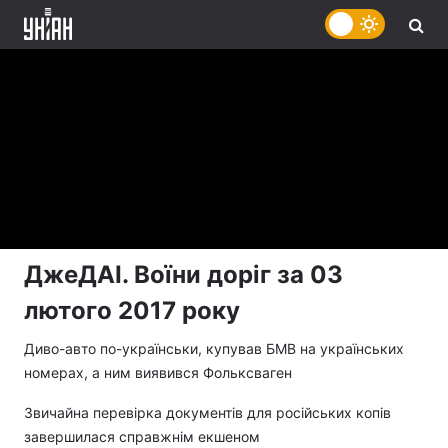
ДжеДАІ. Воїни доріг за 03
лютого 2017 року
Диво-авто по-українськи, купував БМВ на українських
номерах, а ним виявився Фольксваген
Звичайна перевірка документів для російських копів
завершилася справжнім екшеном