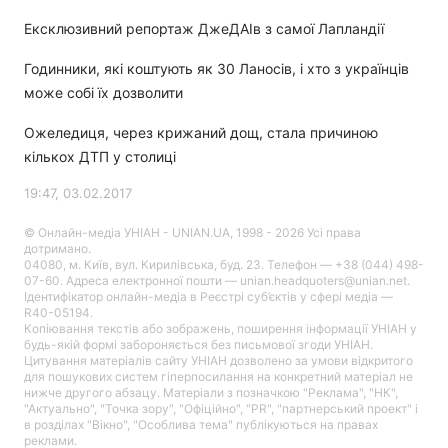
Ексклюзивний репортаж ДжеДАІв з самої Лапландії
Годинники, які коштують як 30 Ланосів, і хто з українців
може собі їх дозволити
Ожеледиця, через крижаний дощ, стала причиною
кількох ДТП у столиці
19:47, 03.02.2017
© Онлайн-медіа УНІАН - UNIAN.UA, 1998 - 2026 Усі права
дотримано.
04080, м. Київ, вул. Кирилівська, буд. 23. Телефон — +38 (044) 498-
07-60. Адреса електронної пошти — unian.headquoters@unian.net.
Ідентифікатор онлайн-медіа в Реєстрі суб’єктів у сфері медіа —
R40-05194.
Копіювання текстів або зображень, поширення інформації УНІАН у
будь-якій формі забороняється без письмової згоди УНІАН.
Цитування матеріалів сайту УНІАН дозволено за умови відкритого
для пошукових систем гіперпосилання на конкретний матеріал не
нижче другого абзацу. Матеріали з позначкою "Реклама", "НК",
"Актуально", "Точка зору", "Офіційно", "PR", "партнерський проект" і
в розділах "Вікно", "Особлива тема" публікуються на правах
реклами.