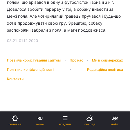
полем, що врізався в одну з футболісток і збив її з ніг.
Довелося зробити перерву у грі, а собаку вивести за
межі поля. Але чотирилапий гравець пручався і будь-що
хотів продовжувати свою гру. Зрештою, собаку
заспокоїли і забрали з поля, а матч продовжився.
08:21, 01.12.2020
Правила користування сайтом
Про нас
Ми в соцмережах
Політика конфіденційності
Редакційна політика
Контакти
RU
МОВА
ГОЛОВНА
РОЗДІЛИ
ПОГОДА
ЛАЙТ