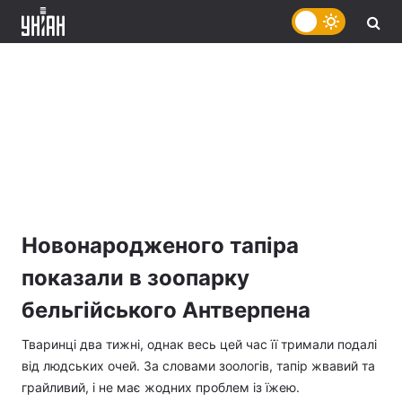
Новонародженого тапіра
показали в зоопарку
бельгійського Антверпена
Тваринці два тижні, однак весь цей час її тримали подалі
від людських очей. За словами зоологів, тапір жвавий та
грайливий, і не має жодних проблем із їжею.