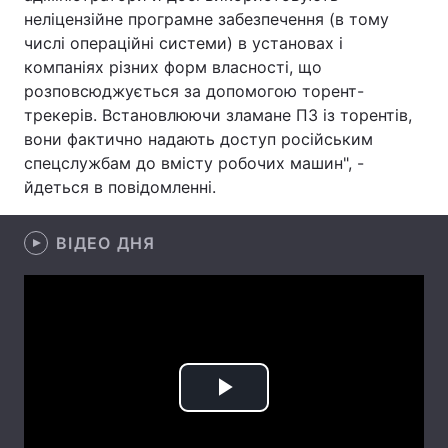
неліцензійне програмне забезпечення (в тому
Лонгріди
числі операційні системи) в установах і
компаніях різних форм власності, що
розповсюджується за допомогою торент-
Відео з Youtube
Статті
трекерів. Встановлюючи зламане ПЗ із торентів,
вони фактично надають доступ російським
Інтерв'ю
Думки
спецслужбам до вмісту робочих машин", -
Архів
Вакансії
йдеться в повідомленні.
Контакти
ВІДЕО ДНЯ
Послуги
Play