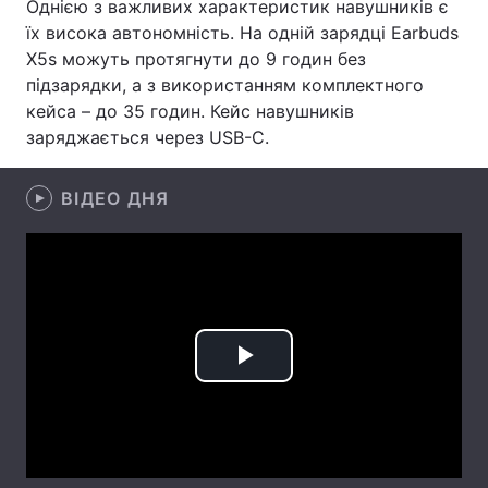
Однією з важливих характеристик навушників є
їх висока автономність. На одній зарядці Earbuds
Лонгріди
X5s можуть протягнути до 9 годин без
підзарядки, а з використанням комплектного
Відео з Youtube
Статті
кейса – до 35 годин. Кейс навушників
заряджається через USB-C.
Інтерв'ю
Думки
ВІДЕО ДНЯ
Архів
Вакансії
Контакти
Послуги
Play
Video