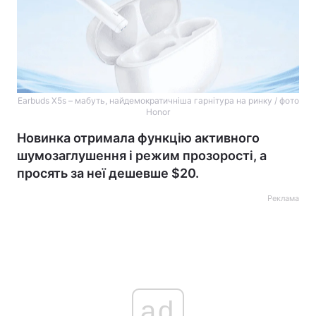
Earbuds X5s – мабуть, найдемократичніша гарнітура на ринку / фото
Honor
Новинка отримала функцію активного
шумозаглушення і режим прозорості, а
просять за неї дешевше $20.
Реклама
ad