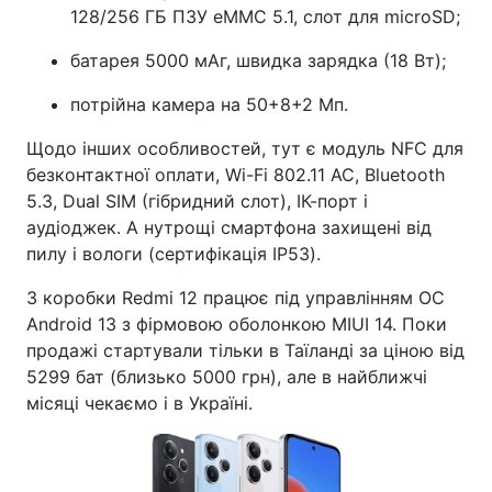
128/256 ГБ ПЗУ eMMC 5.1, слот для microSD;
батарея 5000 мАг, швидка зарядка (18 Вт);
потрійна камера на 50+8+2 Мп.
Щодо інших особливостей, тут є модуль NFC для
безконтактної оплати, Wi-Fi 802.11 АС, Bluetooth
5.3, Dual SIM (гібридний слот), ІК-порт і
аудіоджек. А нутрощі смартфона захищені від
пилу і вологи (сертифікація IP53).
З коробки Redmi 12 працює під управлінням ОС
Android 13 з фірмовою оболонкою MIUI 14. Поки
продажі стартували тільки в Таїланді за ціною від
5299 бат (близько 5000 грн), але в найближчі
місяці чекаємо і в Україні.