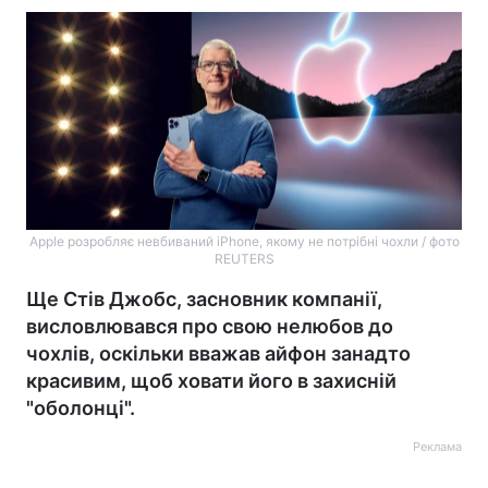
Apple розробляє невбиваний iPhone, якому не потрібні чохли / фото
REUTERS
Ще Стів Джобс, засновник компанії,
висловлювався про свою нелюбов до
чохлів, оскільки вважав айфон занадто
красивим, щоб ховати його в захисній
"оболонці".
Реклама