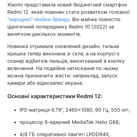
Xiaomi представила новий бюджетний смартфон
Redmi 12. який повинен стати розвитком головної
"народної" лінійки бренду
. Він майже повністю
ідентичний попереднику Redmi 10 (2022) за
винятком декількох моментів.
Новинка отримала оновлений дизайн: тильна
кришка тепер виконана зі скла, а на корпусі є
сканер відбитків пальців, вмонтований в кнопку
включення. На подвійне натискання по ньому
можна призначити жести: наприклад, запуск
камери або відеозапис екрана.
Основні характеристики Redmi 12:
IPS-матриця 6.79", 2460×1080, 90 Гц, 550 ніт;
процесор 8-ядерний MediaTek Helio G88;
4/8 ГБ оперативної пам'яті LPDDR4X,