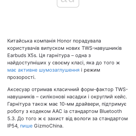
Головна
Війна
Україна
Політика
Китайська компанія Honor порадувала
користувачів випуском нових TWS-навушників
Економіка
Світ
Earbuds X5s. Ця гарнітура – одна з
найдоступніших у своєму класі, яка до того ж
Спорт
Наука
має активне шумозаглушення
і режим
прозорості.
Техно і зв'язок
Лайт
Аксесуар отримав класичний форм-фактор TWS-
Зброя
Інциденти
навушників – силіконові насадки і округлий кейс.
Гарнітура також має 10-мм драйвери, підтримує
Здоров'я
Туризм
роботу з кодеком AAC іа стандартом Bluetooth
5.3. До того ж є захист від вологи за стандартом
Цікавинки
Погода
IP54,
пише
GizmoChina.
Екологія
Регіони