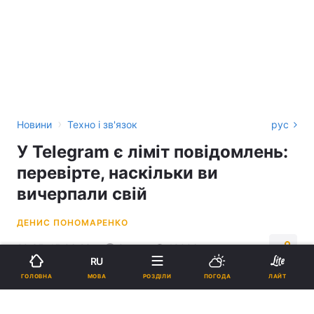
›
Новини
Техно і зв'язок
рус
У Telegram є ліміт повідомлень:
перевірте, наскільки ви
вичерпали свій
ДЕНИС ПОНОМАРЕНКО
20:35, 15.06.23
2 хв.
13006
RU
МОВА
ГОЛОВНА
РОЗДІЛИ
ПОГОДА
ЛАЙТ
Підпишіться на нас в Google