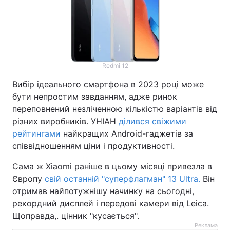
Redmi 12
Вибір ідеального смартфона в 2023 році може
бути непростим завданням, адже ринок
переповнений незліченною кількістю варіантів від
різних виробників. УНІАН
ділився свіжими
рейтингами
найкращих Аndroid-гаджетів за
співвідношенням ціни і продуктивності.
Сама ж Xiaomi раніше в цьому місяці привезла в
Європу
свій останній "суперфлагман" 13 Ultra.
Він
отримав найпотужнішу начинку на сьогодні,
рекордний дисплей і передові камери від Leica.
Щоправда,. цінник "кусається".
Реклама