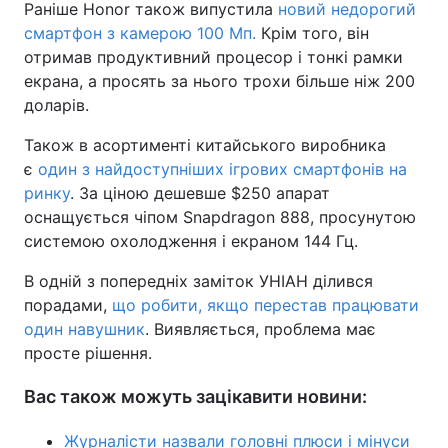
Раніше Honor також випустила
новий недорогий
смартфон з камерою 100 Мп.
Крім того, він
отримав продуктивний процесор і тонкі рамки
екрана, а просять за нього трохи більше ніж 200
доларів.
Також в асортименті китайського виробника
є
один з найдоступніших ігрових смартфонів на
ринку
. За ціною дешевше $250 апарат
оснащується чіпом Snapdragon 888, просунутою
системою охолодження і екраном 144 Гц.
В одній з попередніх заміток УНІАН ділився
порадами,
що робити, якщо перестав працювати
один навушник
. Виявляється, проблема має
просте рішення.
Вас також можуть зацікавити новини:
Журналісти назвали головні плюси і мінуси