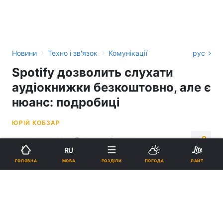
›
›
Новини
Техно і зв'язок
Комунікації
рус
Spotify дозволить слухати
аудіокнижки безкоштовно, але є
нюанс: подробиці
ЮРІЙ КОБЗАР
10:43, 12.09.23
1 хв.
2102
RU
МОВА
ГОЛОВНА
РОЗДІЛИ
ПОГОДА
ЛАЙТ
Підпишіться на нас в Google