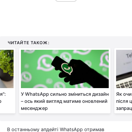
ЧИТАЙТЕ ТАКОЖ:
я":
У WhatsApp сильно зміниться дизайн
Як очи
р
– ось який вигляд матиме оновлений
після 
месенджер
запра
В останньому апдейті WhatsApp отримав