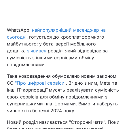
Головна
Війна
WhatsApp,
найпопулярніший месенджер на
сьогодні
, готується до кросплатформного
Україна
Політика
майбутнього: у бета-версії мобільного
Економіка
Світ
додатка
з'явився
розділ, який відповідає за
сумісність з іншими сервісами обміну
Спорт
Наука
повідомленнями.
Техно і зв'язок
Лайт
Таке нововведення обумовлено новим законом
ЄС
"Про цифрові сервіси"
. Згідно з ним, Meta та
Зброя
Інциденти
інші IT-корпорації мусять реалізувати сумісність
своїх сервісів для обміну повідомленнями з
Здоров'я
Туризм
суперницькими платформами. Вимоги наберуть
чинності в березні 2024 року.
Цікавинки
Погода
Новий розділ називається "Сторонні чати". Поки
Екологія
Регіони