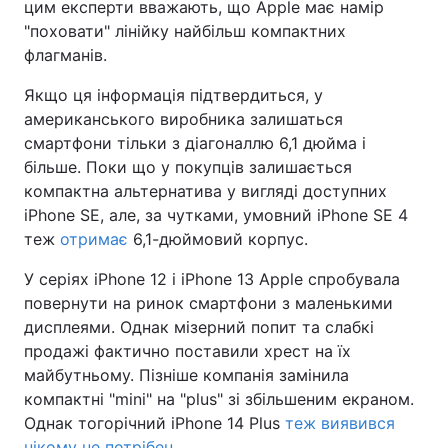
цим експерти вважають, що Apple має намір
"поховати" лінійку найбільш компактних
флагманів.
Якщо ця інформація підтвердиться, у
американського виробника залишаться
смартфони тільки з діагоналлю 6,1 дюйма і
більше. Поки що у покупців залишається
компактна альтернатива у вигляді доступних
iPhone SE, але, за чутками, умовний iPhone SE 4
теж
отримає
6,1-дюймовий корпус.
У серіях iPhone 12 і iPhone 13 Apple спробувала
повернути на ринок смартфони з маленькими
дисплеями. Однак мізерний попит та слабкі
продажі фактично поставили хрест на їх
майбутньому. Пізніше компанія замінила
компактні "mini" на "plus" зі збільшеним екраном.
Однак тогорічний iPhone 14 Plus
теж виявився
нікому не потрібен
.