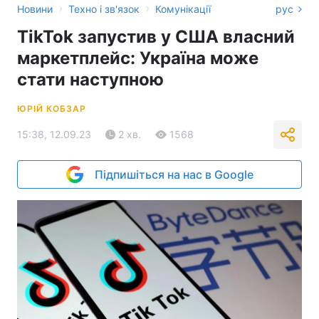
›
›
Новини
Техно і зв'язок
Комунікації
рус
TikTok запустив у США власний
маркетплейс: Україна може
стати наступною
ЮРІЙ КОБЗАР
15:38, 12.09.23
2 хв.
1568
Підпишіться на нас в Google