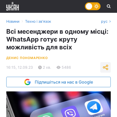
›
Новини
Техно і зв'язок
рус
Всі месенджери в одному місці:
WhatsApp готує круту
можливість для всіх
ДЕНИС ПОНОМАРЕНКО
16:15, 12.09.23
2 хв.
5486
Підпишіться на нас в Google