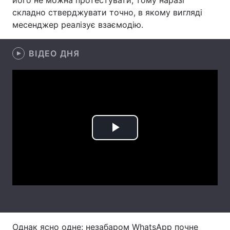
його не можна протестувати, тому наразі
складно стверджувати точно, в якому вигляді
Лонгріди
месенджер реалізує взаємодію.
Відео з Youtube
Статті
ВІДЕО ДНЯ
Інтерв'ю
Думки
Архів
Вакансії
Контакти
Play
Послуги
Video
Однак ясно одне: незабаром WhatsApp почне