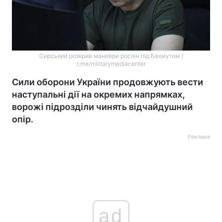
Сирський розкрив маневри росіян під Бахмутом /
t.me/militarymediacenter
Сили оборони України продовжують вести
наступальні дії на окремих напрямках,
ворожі підрозділи чинять відчайдушний
опір.
Реклама
ad