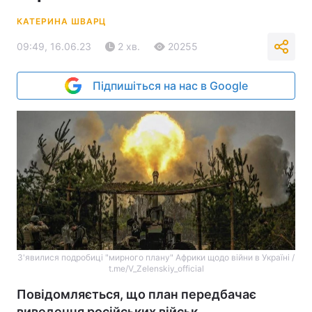
КАТЕРИНА ШВАРЦ
09:49, 16.06.23
2 хв.
20255
Підпишіться на нас в Google
З'явилися подробиці "мирного плану" Африки щодо війни в Україні /
t.me/V_Zelenskiy_official
Повідомляється, що план передбачає
виведення російських військ.