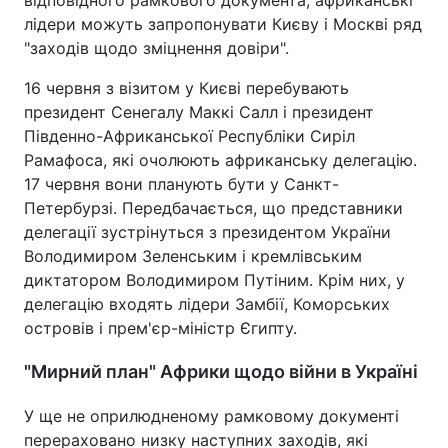
відповідного рамкового документа, африканські
лідери можуть запропонувати Києву і Москві ряд
"заходів щодо зміцнення довіри".
16 червня з візитом у Києві перебувають
президент Сенегалу Маккі Салл і президент
Південно-Африканської Республіки Сиріл
Рамафоса, які очолюють африканську делегацію.
17 червня вони планують бути у Санкт-
Петербурзі. Передбачається, що представники
делегації зустрінуться з президентом України
Володимиром Зеленським і кремлівським
диктатором Володимиром Путіним. Крім них, у
делегацію входять лідери Замбії, Коморських
островів і прем'єр-міністр Єгипту.
"Мирний план" Африки щодо війни в Україні
У ще не оприлюдненому рамковому документі
перераховано низку наступних заходів, які