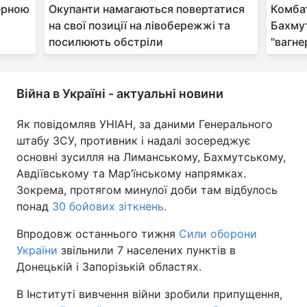
ерною
Окупанти намагаються повертатися
Комбат
на свої позиції на лівобережжі та
Бахму
посилюють обстріли
"вагнер
Війна в Україні - актуальні новини
Як повідомляв УНІАН, за даними Генерального
штабу ЗСУ, противник і надалі зосереджує
основні зусилля на Лиманському, Бахмутському,
Авдіївському та Мар’їнському напрямках.
Зокрема, протягом минулої доби там відбулось
понад
30 бойових зіткнень.
Впродовж останнього тижня
Сили оборони
України
звільнили 7 населених пунктів в
Донецькій і Запорізькій областях.
В Інституті вивчення війни зробили припущення,