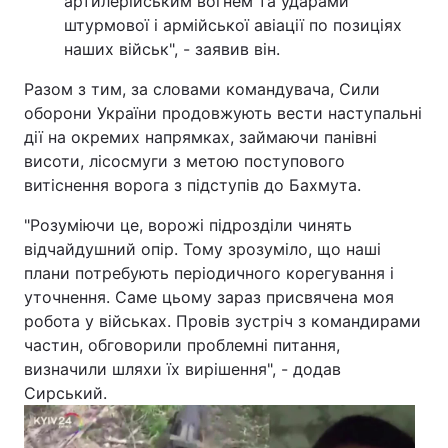
артилерійським вогнем та ударами
штурмової і армійської авіації по позиціях
Лонгріди
наших військ", - заявив він.
Разом з тим, за словами командувача, Сили
Відео з Youtube
Статті
оборони України продовжують вести наступальні
дії на окремих напрямках, займаючи панівні
Інтерв'ю
Думки
висоти, лісосмуги з метою поступового
Архів
Вакансії
витіснення ворога з підступів до Бахмута.
"Розуміючи це, ворожі підрозділи чинять
Контакти
відчайдушний опір. Тому зрозуміло, що наші
Послуги
плани потребують періодичного корегування і
уточнення. Саме цьому зараз присвячена моя
робота у військах. Провів зустріч з командирами
частин, обговорили проблемні питання,
визначили шляхи їх вирішення", - додав
Сирський.