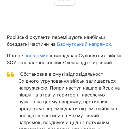
Головна
Війна
Російські окупанти переміщують найбільш
Україна
Політика
боєздатні частини на
Бахмутський напрямок.
Економіка
Світ
Про це
повідомив
командувач Сухопутних військ
ЗСУ генерал-полковник Олександр Сирський.
Спорт
Наука
"Обстановка в смузі відповідальності
Техно і зв'язок
Лайт
Східного угруповання військ залишається
напруженою. Попри наступ наших військ на
Зброя
Інциденти
півдні та втрату території і населених
Здоров'я
Туризм
пунктів на цьому напрямку, противник
продовжує переміщувати окремі найбільш
Цікавинки
Погода
боєздатні частини на Бахмутський
напрямок, поєднуючи ці дії з потужним
Екологія
Регіони