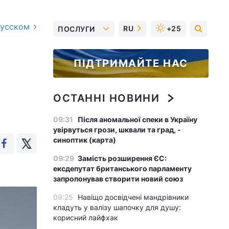
русском
RU
+25
ПОСЛУГИ
ПІДТРИМАЙТЕ НАС
ОСТАННІ НОВИНИ
09:31
Після аномальної спеки в Україну
увірвуться грози, шквали та град, -
синоптик (карта)
09:29
Замість розширення ЄС:
ексдепутат британського парламенту
запропонував створити новий союз
09:25
Навіщо досвідчені мандрівники
кладуть у валізу шапочку для душу:
корисний лайфхак