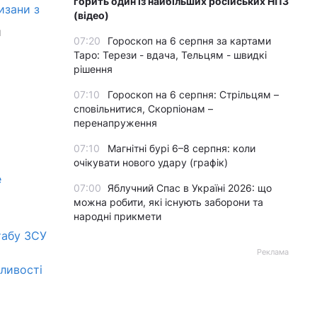
горить один із найбільших російських НПЗ
изани з
(відео)
и
07:20
Гороскоп на 6 серпня за картами
Таро: Терези - вдача, Тельцям - швидкі
рішення
07:10
Гороскоп на 6 серпня: Стрільцям –
сповільнитися, Скорпіонам –
перенапруження
07:10
Магнітні бурі 6–8 серпня: коли
очікувати нового удару (графік)
е
07:00
Яблучний Спас в Україні 2026: що
можна робити, які існують заборони та
народні прикмети
табу ЗСУ
Реклама
бливості