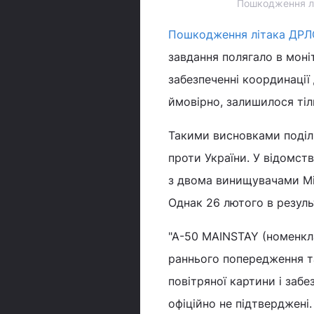
Пошкодження літ
Пошкодження літака ДРЛ
завдання полягало в моні
забезпеченні координації 
ймовірно, залишилося тіль
Такими висновками поділил
проти України. У відомств
з двома винищувачами МіГ
Однак 26 лютого в резуль
"A-50 MAINSTAY (номенкл
раннього попередження та
повітряної картини і забе
офіційно не підтверджені