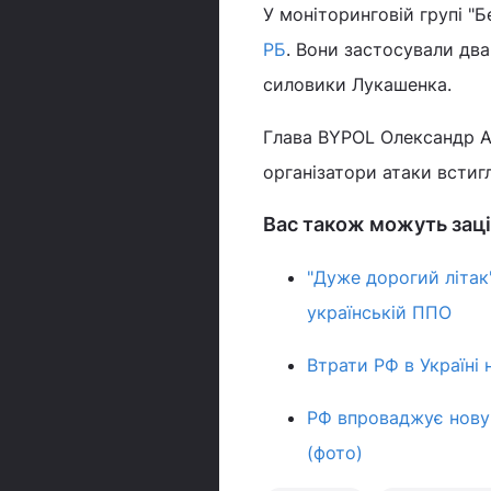
У моніторинговій групі "
РБ
. Вони застосували два
силовики Лукашенка.
Глава BYPOL Олександр А
організатори атаки встиг
Вас також можуть заці
"Дуже дорогий літак
українській ППО
Втрати РФ в Україні 
РФ впроваджує нову 
(фото)