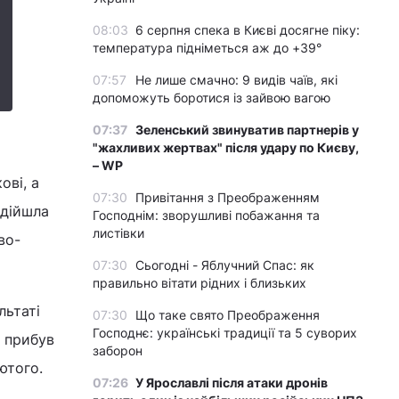
08:03
6 серпня спека в Києві досягне піку:
температура підніметься аж до +39°
07:57
Не лише смачно: 9 видів чаїв, які
допоможуть боротися із зайвою вагою
07:37
Зеленський звинуватив партнерів у
"жахливих жертвах" після удару по Києву,
– WP
ові, а
07:30
Привітання з Преображенням
адійшла
Господнім: зворушливі побажання та
листівки
во-
07:30
Сьогодні - Яблучний Спас: як
правильно вітати рідних і близьких
льтаті
07:30
Що таке свято Преображення
Господнє: українські традиції та 5 суворих
 прибув
заборон
ютого.
07:26
У Ярославлі після атаки дронів