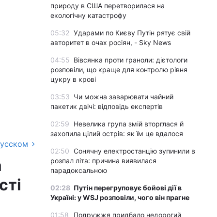
природу в США перетворилася на
екологічну катастрофу
05:32
Ударами по Києву Путін рятує свій
авторитет в очах росіян, - Sky News
04:55
Вівсянка проти граноли: дієтологи
розповіли, що краще для контролю рівня
цукру в крові
03:53
Чи можна заварювати чайний
пакетик двічі: відповідь експертів
02:59
Невелика група змій вторглася й
захопила цілий острів: як їм це вдалося
русском
02:50
Сонячну електростанцію зупинили в
а
розпал літа: причина виявилася
парадоксальною
сті
02:28
Путін перегруповує бойові дії в
Україні: у WSJ розповіли, чого він прагне
01:58
Подружжя придбало недорогий