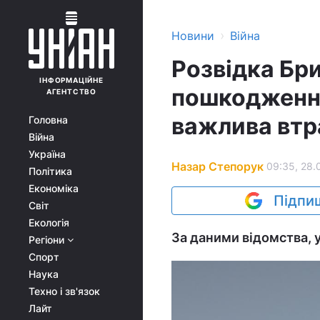
›
Новини
Війна
Розвідка Бри
ІНФОРМАЦІЙНЕ
пошкодження 
АГЕНТСТВО
важлива втр
Головна
Війна
Україна
Назар Степорук
09:35, 28.
Політика
Економіка
Підпиш
Світ
Екологія
За даними відомства, у
Регіони
Спорт
Наука
Техно і зв'язок
Лайт