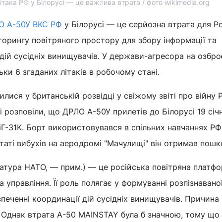
ака РФ у Білорусі — це важлива втрата / фото wikimedia.org
О А-50У ВКС РФ
у Білорусі — це серйозна втрата для Ро
торингу повітряного простору для збору інформації та
дій сусідніх винищувачів. У держави-агресора на озброє
ки 6 згаданих літаків в робочому стані.
ися у британській розвідці у свіжому звіті про війну Р
і розповіли, що ДРЛО А-50У прилетів до Білорусі 19 січ
-31К. Борт використовувався в спільних навчаннях РФ 
таті вибухів на аеродромі "Мачулищі" він отримав пош
атура НАТО, — прим.) — це російська повітряна платф
 управління. Її роль полягає у формуванні розпізнавано
зпеченні координації дій сусідніх винищувачів. Причина 
. Однак втрата А-50 MAINSTAY була б значною, тому що 