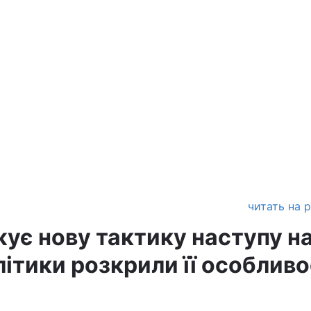
читать на 
ує нову тактику наступу н
літики розкрили її особливо