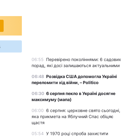
s
06:55
Перевірено поколіннями: 6 садових
порад, які досі залишаються актуальними
06:48
Розвідка США допомогла Україні
переломити хід війни, – Politico
06:30
6 серпня пекло в Україні досягне
максимуму (мапа)
06:00
6 серпня: церковне свято сьогодні,
яка прикмета на Яблучний Спас обіцяє
щастя
05:54
У 1970 році спроба захистити