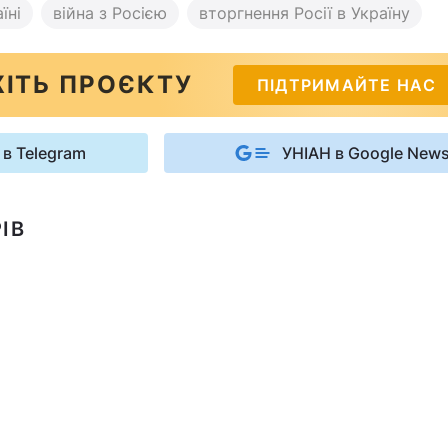
їні
війна з Росією
вторгнення Росії в Україну
ІТЬ ПРОЄКТУ
ПІДТРИМАЙТЕ НАС
 в Telegram
УНІАН в Google New
ІВ