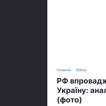
›
Новини
Війна
РФ впровадж
Україну: ана
(фото)