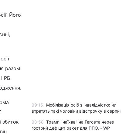
сії. Його
нні,
осії
ня разом
і РБ.
кодження.
орма
09:15
Мобілізація осіб з інвалідністю: чи
втратять такі чоловіки відстрочку в серпні
ї
і збиток
08:58
Трамп "наїхав" на Гегсета через
гострий дефіцит ракет для ППО, - WP
він