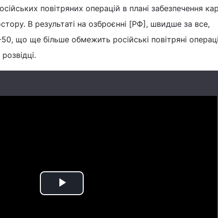
сійських повітряних операцій в плані забезпечення ка
тору. В результаті на озброєнні [РФ], швидше за все,
50, що ще більше обмежить російські повітряні операці
розвідці.
Play
Video