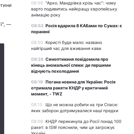
08:56
"Арко. Мандрівка крізь час": чому
ртини
варто подивитись найкращу європейську
анімацію року
ї", —
08:53
Росія вдарила 8 КАБами по Сумах: є
поранені
08:50
Користі буде мало: названо
найгірший час для вживання кави
08:28
Синоптикиня повідомила про
кінець аномальної спеки: де першими
відчують похолодання
08:19
Погана новина для України: Росія
отримала ракети КНДР у критичний
момент, - TWZ
08:15
Що не можна робити на три Спаси:
яких заборон дотримувалися наші предки
08:08
КНДР перекинула до Росії понад 100
ракет: в ISW пояснили, чим це загрожує
Україні