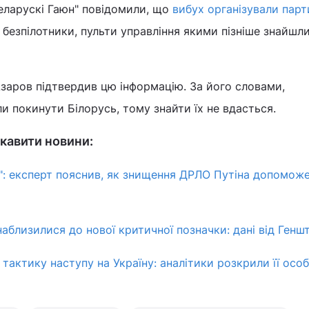
Беларускі Гаюн" повідомили, що
вибух організували парт
 безпілотники, пульти управління якими пізніше знайшл
заров підтвердив цю інформацію. За його словами,
ли покинути Білорусь, тому знайти їх не вдасться.
кавити новини:
": експерт пояснив, як знищення ДРЛО Путіна допомож
наблизилися до нової критичної позначки: дані від Генш
тактику наступу на Україну: аналітики розкрили її осо