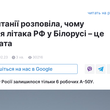
читать на 
танії розповіла, чому
літака РФ у Білорусі – це
ата
02.23
3 хв.
30216
іться на нас в Google
 Росії залишилося тільки 6 робочих А-50У.