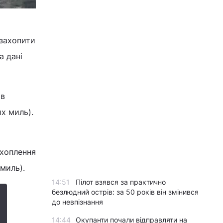
захопити
а дані
 в
х миль).
ахоплення
миль).
14:51
Пілот взявся за практично
безлюдний острів: за 50 років він змінився
до невпізнання
14:44
Окупанти почали відправляти на