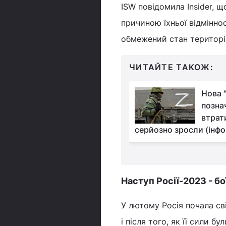
ISW повідомила Insider, щ
причиною їхньої відмінно
обмежений стан територі
ЧИТАЙТЕ ТАКОЖ:
Уражено багато
Нова 
російських пунктів
позна
управління: нові
втрати
 Сил оборони України
серйозно зросли (інфо
Наступ Росії-2023 - бо
У лютому Росія почала св
і після того, як її сили бу