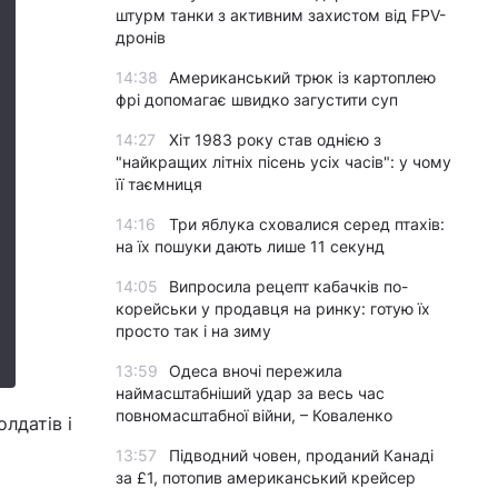
штурм танки з активним захистом від FPV-
дронів
14:38
Американський трюк із картоплею
фрі допомагає швидко загустити суп
14:27
Хіт 1983 року став однією з
"найкращих літніх пісень усіх часів": у чому
її таємниця
14:16
Три яблука сховалися серед птахів:
на їх пошуки дають лише 11 секунд
14:05
Випросила рецепт кабачків по-
корейськи у продавця на ринку: готую їх
просто так і на зиму
13:59
Одеса вночі пережила
наймасштабніший удар за весь час
повномасштабної війни, – Коваленко
лдатів і
13:57
Підводний човен, проданий Канаді
за £1, потопив американський крейсер