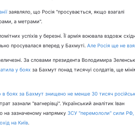
нії
заявляло, що Росія "просувається, якщо взагалі
рами, а метрами".
мітних успіхів у березні. Її армія воювала вздовж східно
ільно просувалася вперед у Бахмуті.
Але Росія ще не взя
 величезні. За словами президента Володимира Зеленсь
атила у боях
за Бахмут понад тисячуі солдатів, ще мін
о в боях за Бахмут знищено не менше 30 тисяч російсь
трат зазнали "вагнерівці". Український аналітик Іван
о на зазначеному напрямку
ЗСУ "перемололи" сили РФ,
охід на Київ
.