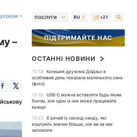
русском
RU
+21
ПОСЛУГИ
ПІДТРИМАЙТЕ НАС
му –
ОСТАННІ НОВИНИ
15:38
Колишня дружина Дзідзьо в
особливий день показала маленького сина
(фото)
15:28
USB-C можна вставляти будь-яким
боком, але один із них може працювати
ійськову
краще
15:23
8 речей із секонд-хенду, які
коштують значно більше, ніж ви за них
заплатите