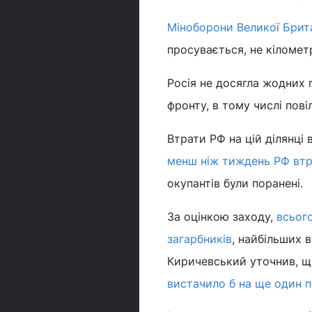
Міноборони Великої Брита
просувається, не кіломет
Росія не досягла жодних по
фронту, в тому числі пов
Втрати РФ на цій ділянці
менш ніж тиждень РФ втр
окупантів були поранені.
За оцінкою заходу,
всьог
загарбників
, найбільших в
Киричевський уточнив, щ
вистачило б на ще один п