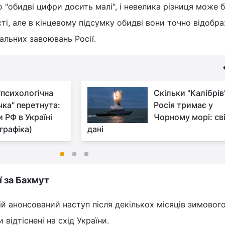
о "обидві цифри досить малі", і невелика різниця може 
сті, але в кінцевому підсумку обидві вони точно відобр
альних завоювань Росії.
"психологічна
Скільки "Калібрів
чка" перетнута:
Росія тримає у
 РФ в Україні
Чорному морі: св
графіка)
дані
ї за Бахмут
ій анонсований наступ після декількох місяців зимовог
ли відтіснені на схід України.