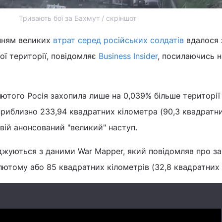
Тривають бої за Бахмут / скріншот
анням великих
втрат серед російських солдатів
вдалося 
ої території, повідомляє
Business Insider
, посилаючись н
 лютого Росія захопила лише на 0,039% більше території
 приблизно 233,94 квадратних кілометра (90,3 квадратни
вій анонсований "великий" наступ.
оджуються з даними War Mapper, який повідомляв про з
 лютому або 85 квадратних кілометрів (32,8 квадратних 