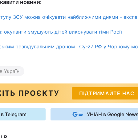
кавити новини:
ступу ЗСУ можна очікувати найближчими днями - експе
в: окупанти змушують дітей виконувати гімн Росії
ським розвідувальним дроном і Су-27 РФ у Чорному мор
в Україні
ІТЬ ПРОЄКТУ
ПІДТРИМАЙТЕ НАС
 в Telegram
УНІАН в Google New
ІВ