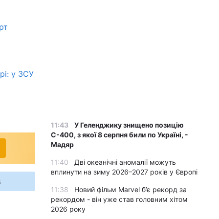
рт
і: у ЗСУ
11:43
У Геленджику знищено позицію
С-400, з якої 8 серпня били по Україні, -
Мадяр
11:40
Дві океанічні аномалії можуть
вплинути на зиму 2026–2027 років у Європі
s
11:38
Новий фільм Marvel б’є рекорд за
рекордом - він уже став головним хітом
2026 року