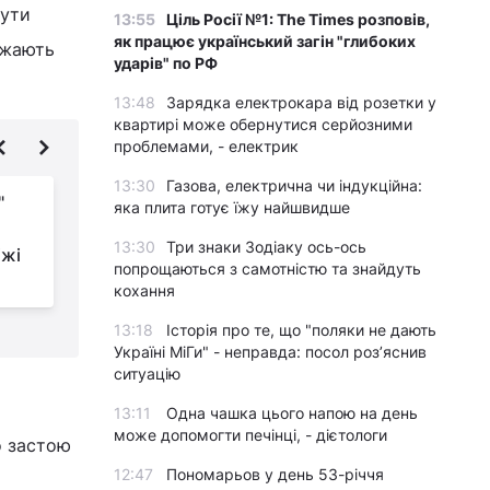
бути
13:55
Ціль Росії №1: The Times розповів,
як працює український загін "глибоких
ажають
ударів" по РФ
13:48
Зарядка електрокара від розетки у
квартирі може обернутися серйозними
проблемами, - електрик
13:30
Газова, електрична чи індукційна:
"
Уражено багато
яка плита готує їжу найшвидше
російських пунктів
13:30
Три знаки Зодіаку ось-ось
іжі
управління: нові
попрощаються з самотністю та знайдуть
досягнення Сил оборони України
с
кохання
13:18
Історія про те, що "поляки не дають
Україні МіГи" - неправда: посол роз’яснив
ситуацію
13:11
Одна чашка цього напою на день
може допомогти печінці, - дієтологи
о застою
12:47
Пономарьов у день 53-річчя