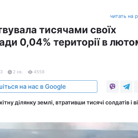
читать на 
твувала тисячами своїх
ади 0,04% території в люто
23
2 хв.
4558
іться на нас в Google
ітну ділянку землі, втративши тисячі солдатів і в