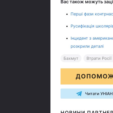
Вас також можуть заці
Перші фази контрна
Русифікація школярі
Інцидент з американ
розкрили деталі
Бахмут
Втрати Росії 
ДОПОМОЖ
Читати УНІАН
НОВИНИ ПАРТНЕР