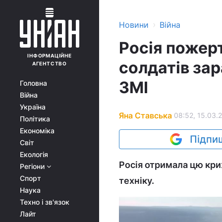
›
Новини
Війна
Росія пожер
ІНФОРМАЦІЙНЕ
солдатів зар
АГЕНТСТВО
ЗМІ
Головна
Війна
Україна
Яна Ставська
08:52, 15.03.
Політика
Економіка
Підпиш
Світ
Екологія
Росія отримала цю крих
Регіони
Спорт
техніку.
Наука
Техно і зв'язок
Лайт