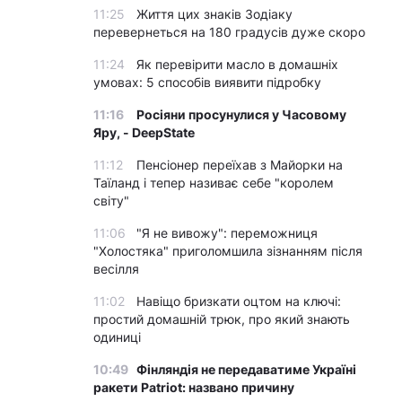
11:25
Життя цих знаків Зодіаку
перевернеться на 180 градусів дуже скоро
11:24
Як перевірити масло в домашніх
умовах: 5 способів виявити підробку
11:16
Росіяни просунулися у Часовому
Яру, - DeepState
11:12
Пенсіонер переїхав з Майорки на
Таїланд і тепер називає себе "королем
світу"
11:06
"Я не вивожу": переможниця
"Холостяка" приголомшила зізнанням після
весілля
11:02
Навіщо бризкати оцтом на ключі:
простий домашній трюк, про який знають
одиниці
10:49
Фінляндія не передаватиме Україні
ракети Patriot: названо причину