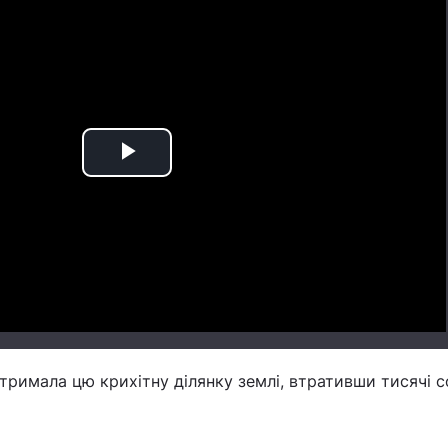
Play
Video
тримала цю крихітну ділянку землі, втративши тисячі со