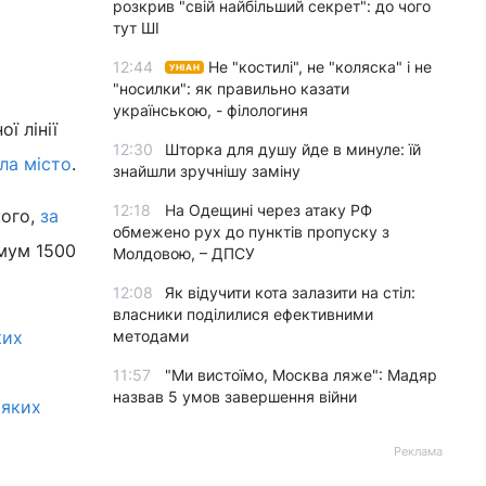
розкрив "свій найбільший секрет": до чого
тут ШІ
12:44
Не "костилі", не "коляска" і не
УНІАН
"носилки": як правильно казати
українською, - філологиня
ї лінії
12:30
Шторка для душу йде в минуле: їй
ла місто
.
знайшли зручнішу заміну
12:18
На Одещині через атаку РФ
кого,
за
обмежено рух до пунктів пропуску з
імум 1500
Молдовою, – ДПСУ
12:08
Як відучити кота залазити на стіл:
власники поділилися ефективними
ких
методами
11:57
"Ми вистоїмо, Москва ляже": Мадяр
назвав 5 умов завершення війни
 яких
Реклама