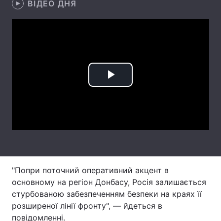
ВІДЕО ДНЯ
Лонгріди
Відео з Youtube
Статті
Інтерв'ю
Думки
Play
Архів
Вакансії
Video
Контакти
Послуги
"Попри поточний оперативний акцент в
основному на регіон Донбасу, Росія залишається
стурбованою забезпеченням безпеки на краях її
розширеної лінії фронту", — йдеться в
повідомленні.