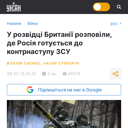
›
Новини
Війна
рус
У розвідці Британії розповіли,
де Росія готується до
контрнаступу ЗСУ
ВІТАЛІЙ САЄНКО,
НАЗАР СТЕПОРУК
09:37, 13.02.23
3 хв.
49374
Підпишіться на нас в Google