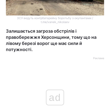
ЗСУ ведуть контрбатарейну боротьбу з окупантами /
t.me/vanek_nikolaev
Залишається загроза обстрілів і
правобережжя Херсонщини, тому що на
лівому березі ворог ще має сили й
потужності.
Реклама
ad