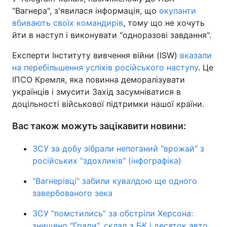
"Вагнера", з'явилася інформація, що
окупанти
вбивають своїх командирів
, тому що не хочуть
йти в наступ і виконувати "одноразові завдання".
Експерти Інституту вивчення війни (ISW)
вказали
на перебільшення успіхів російського наступу
. Це
ІПСО Кремля, яка повинна деморалізувати
українців і змусити Захід засумніватися в
доцільності військової підтримки нашої країни.
Вас також можуть зацікавити новини:
ЗСУ за добу зібрали непоганий "врожай" з
російських "здохликів" (інфографіка)
"Вагнерівці" забили кувалдою ще одного
завербованого зека
ЗСУ "помстились" за обстріли Херсона:
знищено "Гради", склад з БК і десяток авто