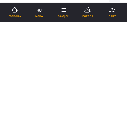
RU
Підпишіться на нас в Google
МОВА
ГОЛОВНА
РОЗДІЛИ
ПОГОДА
ЛАЙТ
"Вагнгерівці" знову стратили кувалдою завербованого / скріншот з
відео
Відео виклали в одному з Телеграм-каналів,
який пов'язують з ПВК "Вагнер".
Реклама