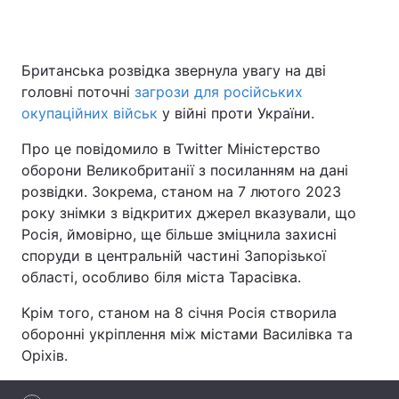
Британська розвідка звернула увагу на дві
Головна
Війна
головні поточні
загрози для російських
окупаційних військ
у війні проти України.
Україна
Політика
Про це повідомило в Twitter Міністерство
Економіка
Світ
оборони Великобританії з посиланням на дані
розвідки. Зокрема, станом на 7 лютого 2023
Спорт
Наука
року знімки з відкритих джерел вказували, що
Росія, ймовірно, ще більше зміцнила захисні
Техно і зв'язок
Лайт
споруди в центральній частині Запорізької
Зброя
Інциденти
області, особливо біля міста Тарасівка.
Крім того, станом на 8 січня Росія створила
Здоров'я
Туризм
оборонні укріплення між містами Василівка та
Цікавинки
Погода
Оріхів.
Екологія
Регіони