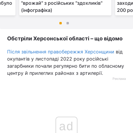
ибуло
"врожай" з російських "здохликів"
заходи
(інфографіка)
200 ро
Обстріли Херсонської області – що відомо
Після звільнення правобережжя Херсонщини
від
окупантів у листопаді 2022 року російські
загарбники почали регулярно бити по обласному
центру й прилеглих районах з артилерії.
Реклама
ad