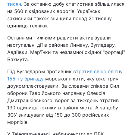
тисяч
. За останню добу статистика збільшилася
на 560 ліквідованих ворогів. Українські
захисники також знищили понад 21 тисячу
одиниць техніки.
Останніми тижнями рашисти активізували
наступальні дії в районах Лиману, Вугледару,
Авдіївки, Мар'їнки та незламної східної "фортеці"
Бахмута.
Під Вугледаром противник
втратив свою елітну
155-ту бригаду
морської піхоти, яку вже тричі
доукомплектовували. За словами спікера Сил
оборони Таврійського напрямку Олексія
Дмитрашківського, ворог за тиждень втратив
130 одиниць техніки в районі міста. А за добу
ЗСУ знищували від 150 до 300 російських
морпіхів.
У Telegram-каналі, наближеному до ПВК