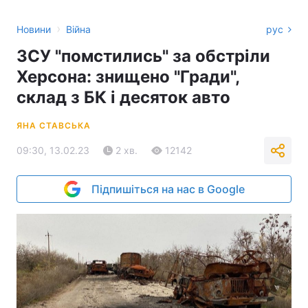
›
Новини
Війна
рус
ЗСУ "помстились" за обстріли
Херсона: знищено "Гради",
склад з БК і десяток авто
ЯНА СТАВСЬКА
09:30, 13.02.23
2 хв.
12142
Підпишіться на нас в Google