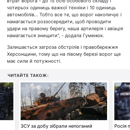
втрат ворога - до 15 осіб особового складу і
чотирьох одиниць важкої техніки і 10 одиниць
автомобілів… Тобто все те, що ворог накопичує і
намагається роззосередити, щоб проводити
удари на правому берегу, наша артилерія і авіація
намагається знищити", - додала Гуменюк.
Залишається загроза обстрілів і правобережжя
Херсонщини, тому що на лівому березі ворог ще
має сили й потужності.
ЧИТАЙТЕ ТАКОЖ:
ЗСУ за добу зібрали непоганий
Росія 