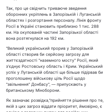
Так, про це свідчить триваюче зведення
Тема оформлення
оборонних укріплень в Запорізькій і Луганській
областях і розгортання персоналу. Лінія фронту
Росії в Україні становить приблизно 1 тис. 288
км. На окупованій частині Запорізької області
вона розтягнулася на 192 км.
"Великий український прорив у Запорізькій
області створив би серйозну загрозу для
життєздатності "наземного мосту" Росії, який
з'єднує Ростовську область і Крим. Український
успіх у Луганській області ще більше підірвав би
проголошену військову ціль Росії щодо
"звільнення" Донбасу", — припускають у
британському Міноборони.
Як зазначає розвідка,"прийняття рішення про те,
якій з цих загроз віддати пріоритет, ймовірно, є