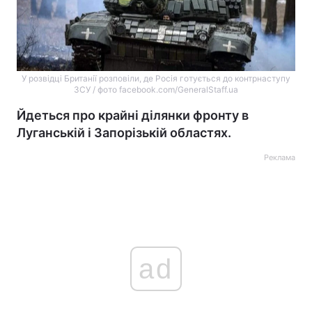
У розвідці Британії розповіли, де Росія готується до контрнаступу
ЗСУ / фото facebook.com/GeneralStaff.ua
Йдеться про крайні ділянки фронту в
Луганській і Запорізькій областях.
Реклама
ad