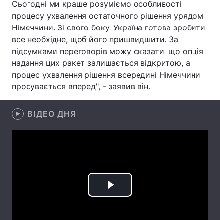
Сьогодні ми краще розуміємо особливості
процесу ухвалення остаточного рішення урядом
Лонгріди
Німеччини. Зі свого боку, Україна готова зробити
все необхідне, щоб його пришвидшити. За
Відео з Youtube
Статті
підсумками переговорів можу сказати, що опція
надання цих ракет залишається відкритою, а
Інтерв'ю
Думки
процес ухвалення рішення всередині Німеччини
просувається вперед", - заявив він.
Архів
Вакансії
Контакти
ВІДЕО ДНЯ
Послуги
Play
Video