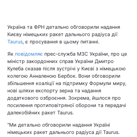
Головна
Війна
Україна та ФРН детально обговорили надання
Києву німецьких ракет дальнього радіуса дії
Україна
Політика
Taurus
, є просування в цьому питанні.
Економіка
Світ
Як
повідомляє
прес-служба МЗС України, про це
міністр закордонних справ України Дмитро
Спорт
Наука
Кулеба сказав після зустрічі у Києві з німецькою
колегою Анналеною Бербок. Вони обговорили
Техно і зв'язок
Лайт
збільшення коаліції на підтримку Формули миру,
нові шляхи експорту зерна та надання
Зброя
Інциденти
додаткового озброєння. Зокрема, йшлося про
посилення протиповітряної оборони та передачі
Здоров'я
Туризм
далекобійних ракет Taurus.
Цікавинки
Погода
"Ми детально обговорили надання Україні
німецьких ракет дальнього радіуса дії Taurus.
Екологія
Регіони