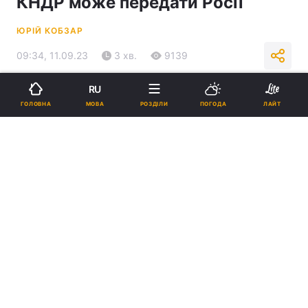
КНДР може передати Росії
ЮРІЙ КОБЗАР
09:34, 11.09.23
3 хв.
9139
RU
Підпишіться на нас в Google
МОВА
ГОЛОВНА
РОЗДІЛИ
ПОГОДА
ЛАЙТ
КНДР має великі запаси зброї радянського зразка / фото REUTERS
Корейська зброя може виграти Путіну час,
аби розширити власне виробництво зброї.