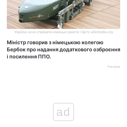
Україна хоче отримати німецькі ракети / фото wikimedia.org
Міністр говорив з німецькою колегою
Бербок про надання додаткового озброєння
і посилення ППО.
Реклама
ad