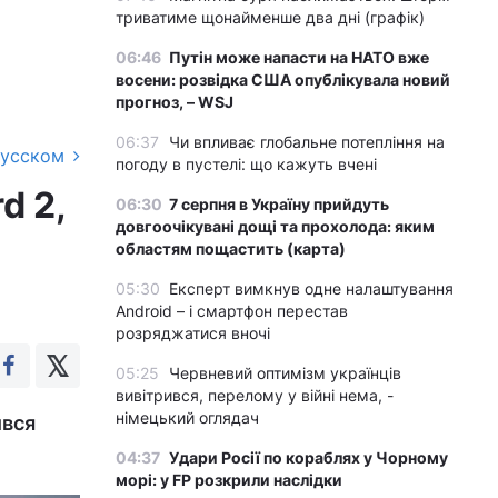
триватиме щонайменше два дні (графік)
06:46
Путін може напасти на НАТО вже
восени: розвідка США опублікувала новий
прогноз, – WSJ
06:37
Чи впливає глобальне потепління на
русском
погоду в пустелі: що кажуть вчені
d 2,
06:30
7 серпня в Україну прийдуть
довгоочікувані дощі та прохолода: яким
областям пощастить (карта)
05:30
Експерт вимкнув одне налаштування
Android – і смартфон перестав
розряджатися вночі
05:25
Червневий оптимізм українців
вивітрився, перелому у війні нема, -
німецький оглядач
ився
04:37
Удари Росії по кораблях у Чорному
морі: у FP розкрили наслідки