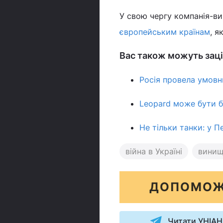
У свою чергу компанія-в
європейським країнам
, я
Вас також можуть заці
Росія провела умовн
Leopard може бути бі
Не тільки танки: у П
війна в Україні
винищ
ДОПОМОЖ
Читати УНІАН