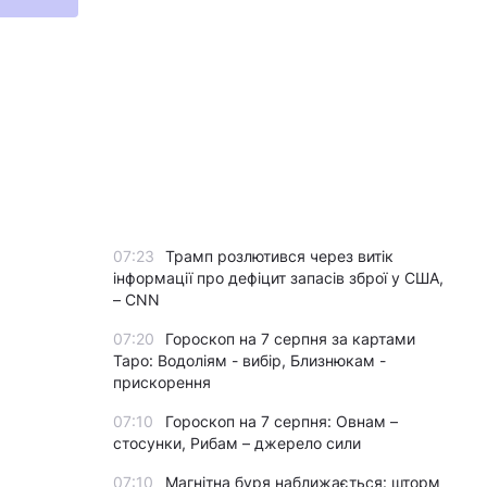
07:23
Трамп розлютився через витік
інформації про дефіцит запасів зброї у США,
– CNN
07:20
Гороскоп на 7 серпня за картами
Таро: Водоліям - вибір, Близнюкам -
прискорення
07:10
Гороскоп на 7 серпня: Овнам –
стосунки, Рибам – джерело сили
07:10
Магнітна буря наближається: шторм