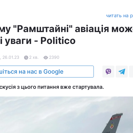
читать на 
му "Рамштайні" авіація мож
 уваги - Politico
, 26.01.23
2 хв.
2390
іться на нас в Google
скусія з цього питання вже стартувала.