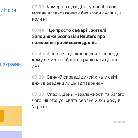
07:50
Камера в під'їзді та у дворі: коли
 літаки
можна встановлювати без згоди сусідів, а
коли ні
07:46
"Це просто сафарі": жителі
Запоріжжя розповіли Reuters про
полювання російських дронів
07:40
7 серпня: церковне свято сьогодні,
кому не можна багато працювати цього
я України
дня
07:39
Єдиний справді дикий кінь у світі
вижив завдяки лише 12 тваринам
07:30
Спаси, День Незалежності та багато
чого іншого: усі свята серпня 2026 року в
Україні
Реклама