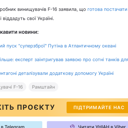
иробник винищувачів F-16 заявила, що
готова постачати
кі віддадуть свої Україні.
кавити новини:
ий пуск "суперзброї" Путіна в Атлантичному океані
льше: експерт заінтригував заявою про сотні танків дл
ентагоні деталізували додаткову допомогу Україні
увачі F-16
Рамштайн
ІТЬ ПРОЄКТУ
ПІДТРИМАЙТЕ НАС
 в Telegram
Читати УНІАН в Viber