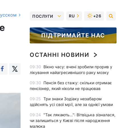
русском
RU
+26
ПОСЛУГИ
е
ПІДТРИМАЙТЕ НАС
ОСТАННІ НОВИНИ
09:30
Вікно часу: вчені зробили прорив у
лікування найагресивнішого раку мозку
09:30
Пенсія без стажу: скільки отримає
пенсіонер, який ніколи не працював
09:25
Три знаки Зодіаку незабаром
здійснять усі свої мрії, але за однієї умови
09:24
"Так лякають…": Вітвіцька зізналася,
чи залишиться у Києві після народження
малюка