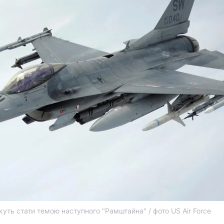
уть стати темою наступного "Рамштайна" / фото US Air Force