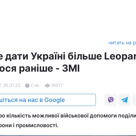
читать на 
дати Україні більше Leopar
ося раніше - ЗМІ
7, 26.01.23
2 хв.
18017
іться на нас в Google
 кількість можливої військової допомоги поділ
они і промисловості.