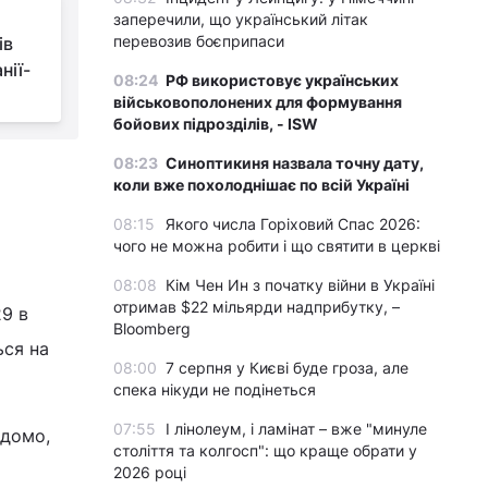
заперечили, що український літак
перевозив боєприпаси
ів
нії-
08:24
РФ використовує українських
військовополонених для формування
бойових підрозділів, - ISW
08:23
Синоптикиня назвала точну дату,
коли вже похолоднішає по всій Україні
08:15
Якого числа Горіховий Спас 2026:
чого не можна робити і що святити в церкві
08:08
Кім Чен Ин з початку війни в Україні
отримав $22 мільярди надприбутку, –
9 в
Bloomberg
ся на
08:00
7 серпня у Києві буде гроза, але
спека нікуди не подінеться
07:55
І лінолеум, і ламінат – вже "минуле
ідомо,
століття та колгосп": що краще обрати у
2026 році