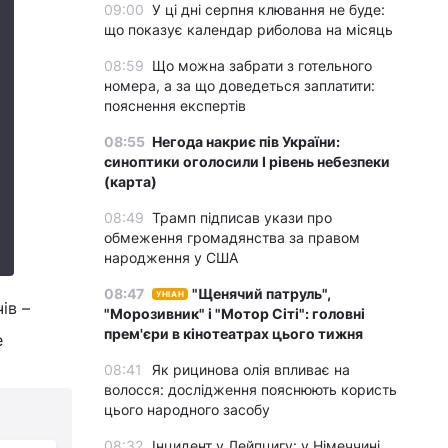
09:00
У ці дні серпня клювання не буде:
що показує календар риболова на місяць
08:59
Що можна забрати з готельного
номера, а за що доведеться заплатити:
пояснення експертів
08:55
Негода накриє пів України:
синоптики оголосили І рівень небезпеки
(карта)
08:49
Трамп підписав укази про
обмеження громадянства за правом
народження у США
08:47
"Щенячий патруль",
УНІАН
ів –
"Морозивник" і "Мотор Сіті": головні
прем'єри в кінотеатрах цього тижня
е
08:41
Як рицинова олія впливає на
волосся: дослідження пояснюють користь
цього народного засобу
08:32
Інцидент у Лейпцигу: у Німеччині