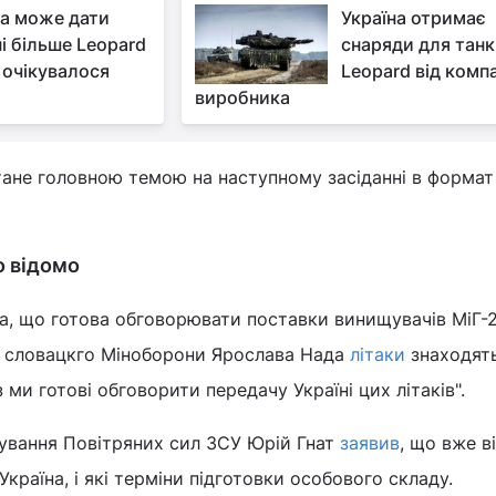
а може дати
Україна отримає
ні більше Leopard
снаряди для танк
ж очікувалося
Leopard від компа
виробника
тане головною темою на наступному засіданні в формат
о відомо
а, що готова обговорювати поставки винищувачів МіГ-2
ви словацкго Міноборони Ярослава Нада
літаки
знаходять
аз ми готові обговорити передачу Україні цих літаків".
ування Повітряних сил ЗСУ Юрій Гнат
заявив
, що вже в
Україна, і які терміни підготовки особового складу.