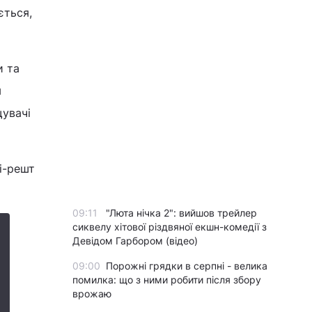
ється,
и та
м
щувачі
ті-решт
09:11
"Люта нічка 2": вийшов трейлер
сиквелу хітової різдвяної екшн-комедії з
Девідом Гарбором (відео)
09:00
Порожні грядки в серпні - велика
помилка: що з ними робити після збору
врожаю