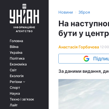
›
Новини
Зброя
На наступно
ІНФОРМАЦІЙНЕ
бути у центрі
АГЕНТСТВО
Головна
Анастасія Горбачова
Війна
12:00
Україна
Підпиш
Політика
Економіка
Світ
За даними видання, ди
Екологія
Регіони
Спорт
Наука
Техно і зв'язок
Лайт