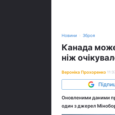
›
Новини
Зброя
Канада може 
ніж очікувал
Вероніка Прохоренко
11:3
Підпиш
Оновленими даними про
один з джерел Мінобор