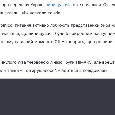
 про передачу Україні
винищувачів
вже почалася. Очіку
 складні, ніж навколо танків.
olitico, питання активно лобіюють представники Україн
начається, що винищувачі "були б природним наступни
и цьому на даний момент в США говорять, що про вини
минулого літа "червоною лінією" були HIMARS, але вреш
ли танки – і це зрушилося", – йдеться в повідомленні.