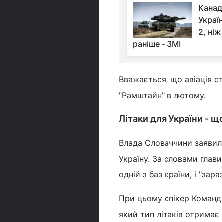
Канад
Украї
2, ні
раніше - ЗМІ
Вважається, що авіація с
"Рамштайн" в лютому.
Літаки для України - щ
Влада Словаччини заявил
Україну. За словами гла
одній з баз країни, і "зар
При цьому спікер Команд
який тип літаків отримає 