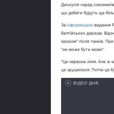
Дискусія серед союзників
що дебати будуть ще більш
За
інформацією
видання P
балтійських держав. Відз
кроком" після танків. Пр
"не може бути мови".
"Це червона лінія. Але ж 
це зрушилося. Потім це бу
ВІДЕО ДНЯ