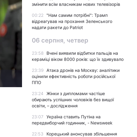
змінити всім власникам нових телевізорів
00:22
"Нам самим потрібні": Трамп
відреагував на прохання Зеленського
надати ракети до Patriot
06 серпня, четвер
23:58
Вчені виявили відбитки пальців на
кераміці віком 8000 років: що їх здивувало
23:39
Атака дронів на Москву: аналітики
оцінили ефективність роботи російської
ППО
23:24
Жінки з дипломами частіше
обирають успішних чоловіків без вищої
освіти, – дослідження
23:07
Україна ставить Путіна на
передвиборчий годинник, - Newsweek
22:53
Корецький анонсував збільшення