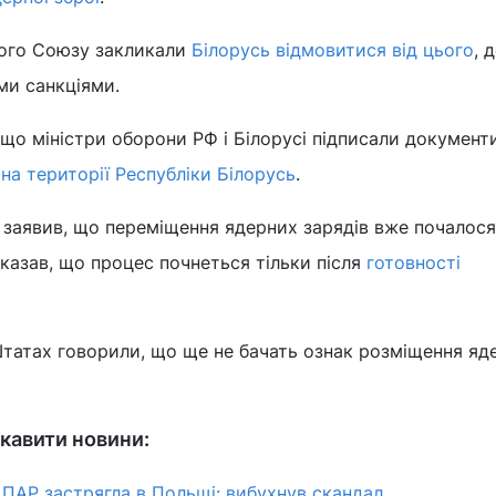
кого Союзу закликали
Білорусь відмовитися від цього
, 
ми санкціями.
 що міністри оборони РФ і Білорусі підписали документ
ї
на території Республіки Білорусь
.
 заявив, що переміщення ядерних зарядів вже почалося
сказав, що процес почнеться тільки після
готовності
татах говорили, що ще не бачать ознак розміщення яд
кавити новини:
ПАР застрягла в Польщі: вибухнув скандал