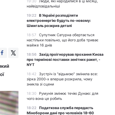
19:30
Люди, які народилися в ці місяці,
найвідповідальніші
19:22
В Україні розподіляти
електроенергію будуть по-новому:
Шмигаль розкрив деталі
18:57
Супутник Сатурна обертається
настільки повільно, що його доба триває
майже 16 днів
18:56
Захід проігнорував прохання Києва
про термінові поставки зенітних ракет, -
NYT
який
ої
18:42
Зустріч із "відьмою" змінила все:
зірка 2000-х вперше розкрила, чому
зникла зі сцени
18:30
Румунія змінює течію Дунаю: для
чого вона це робить
18:22
Податкова служба передасть
Міноборони дані про чоловіків 18–60