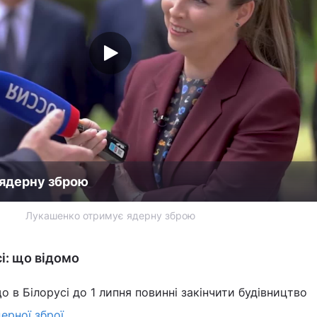
ядерну зброю
Лукашенко отримує ядерну зброю
і: що відомо
о в Білорусі до 1 липня повинні закінчити будівництво
ерної зброї
.