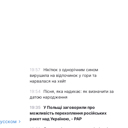
19:57
Нікітюк з однорічним сином
вирушила на відпочинок у гори та
нарвалася на хейт
19:54
Пісня, яка надихає: як визначити за
датою народження
19:35
У Польщі заговорили про
можливість перехоплення російських
ракет над Україною, - PAP
русском