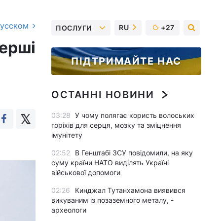
русском
RU
+27
ПОСЛУГИ
перші
ПІДТРИМАЙТЕ НАС
ОСТАННІ НОВИНИ
03:28
У чому полягає користь волоських
горіхів для серця, мозку та зміцнення
імунітету
02:52
В Генштабі ЗСУ повідомили, на яку
суму країни НАТО виділять Україні
військової допомоги
02:26
Кинджал Тутанхамона виявився
викуваним із позаземного металу, -
археологи