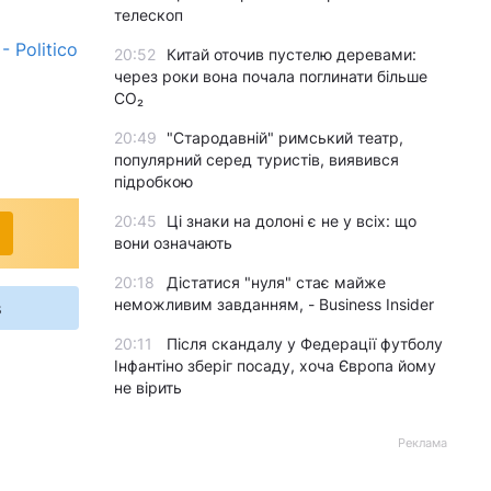
телескоп
 Politico
20:52
Китай оточив пустелю деревами:
через роки вона почала поглинати більше
CO₂
20:49
"Стародавній" римський театр,
популярний серед туристів, виявився
підробкою
20:45
Ці знаки на долоні є не у всіх: що
вони означають
20:18
Дістатися "нуля" стає майже
неможливим завданням, - Business Insider
s
20:11
Після скандалу у Федерації футболу
Інфантіно зберіг посаду, хоча Європа йому
не вірить
Реклама