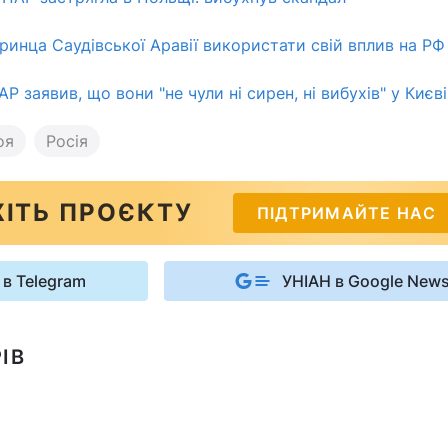
нца Саудівської Аравії використати свій вплив на РФ -
Р заявив, що вони "не чули ні сирен, ні вибухів" у Києві
оя
Росія
ІТЬ ПРОЄКТУ
ПІДТРИМАЙТЕ НАС
 в Telegram
УНІАН в Google New
ІВ