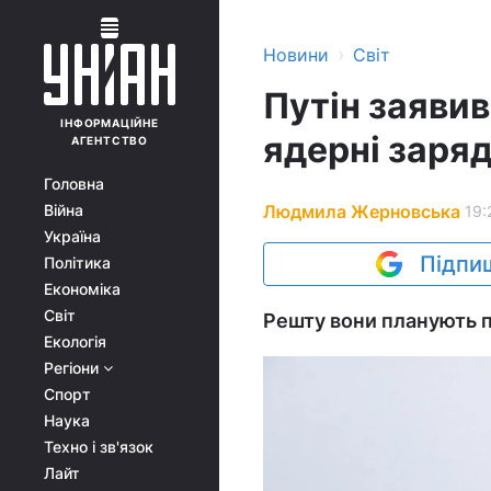
›
Новини
Світ
Путін заявив
ІНФОРМАЦІЙНЕ
ядерні заря
АГЕНТСТВО
Головна
Людмила Жерновська
Війна
19:
Україна
Підпиш
Політика
Економіка
Світ
Решту вони планують п
Екологія
Регіони
Спорт
Наука
Техно і зв'язок
Лайт