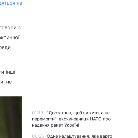
дяться на
говори з
актичної
аряди
и інші
и, не
01:19
"Достатньо, щоб вижити, а не
перемогти": ексчиновниця НАТО про
надання ракет Україні
00:25
Одне налаштування, яке варто