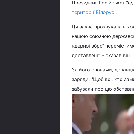
Президент Російської Фед
території Білорусі
.
Ця заява прозвучала в хо
нашою союзною державою,
ядерної зброї перемістим
доставлені", - сказав він.
За його словами, до кінця
заряди. "Щоб всі, хто за
забували про цю обставину