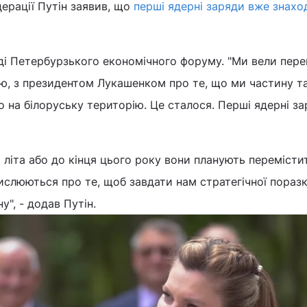
ерації Путін заявив, що
перші ядерні заряди вже знахо
ді Петербурзького економічного форуму. "Ми вели пере
 з президентом Лукашенком про те, що ми частину т
о на білоруську територію. Це сталося. Перші ядерні з
 літа або до кінця цього року вони планують перемістит
мислюються про те, щоб завдати нам стратегічної поразк
", - додав Путін.