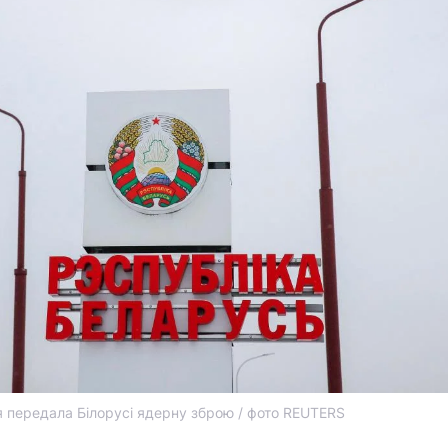
я передала Білорусі ядерну зброю / фото REUTERS