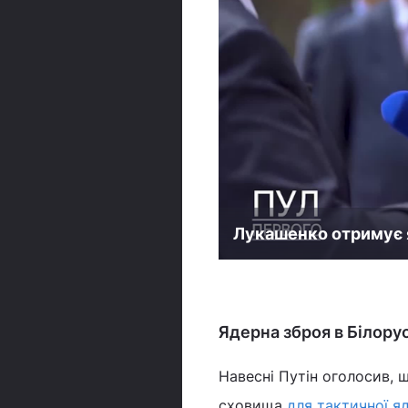
Лукашенко отримує 
Ядерна зброя в Білорус
Навесні Путін оголосив, щ
сховища
для тактичної яд