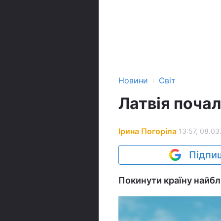
›
Новини
Світ
Латвія поча
Ірина Погоріла
13:57, 08.03
Підпиш
Покинути країну найб