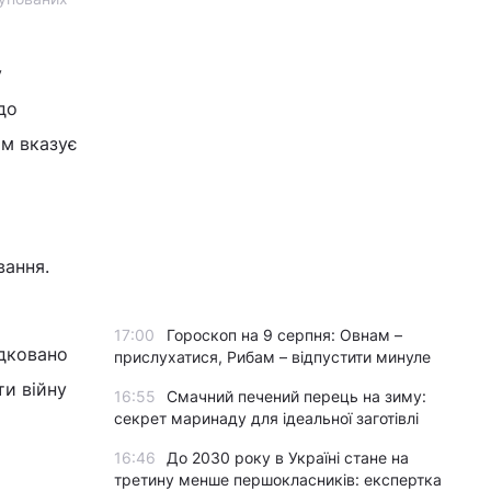
у
до
йм вказує
вання.
17:00
Гороскоп на 9 серпня: Овнам –
едковано
прислухатися, Рибам – відпустити минуле
ти війну
16:55
Смачний печений перець на зиму:
секрет маринаду для ідеальної заготівлі
16:46
До 2030 року в Україні стане на
третину менше першокласників: експертка