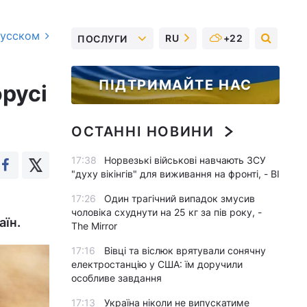
русском
RU
+22
ПОСЛУГИ
ПІДТРИМАЙТЕ НАС
орусі
ОСТАННІ НОВИНИ
17:38
Норвезькі військові навчають ЗСУ
"духу вікінгів" для виживання на фронті, - BI
17:26
Один трагічний випадок змусив
чоловіка схуднути на 25 кг за пів року, -
аїн.
The Mirror
17:16
Вівці та віслюк врятували сонячну
електростанцію у США: їм доручили
особливе завдання
17:13
Україна ніколи не випускатиме