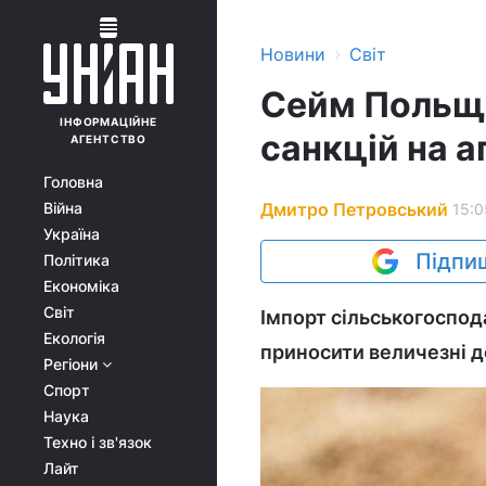
›
Новини
Світ
Сейм Польщі
ІНФОРМАЦІЙНЕ
санкцій на а
АГЕНТСТВО
Головна
Дмитро Петровський
Війна
15:0
Україна
Підпиш
Політика
Економіка
Світ
Імпорт сільськогоспода
Екологія
приносити величезні д
Регіони
Спорт
Наука
Техно і зв'язок
Лайт