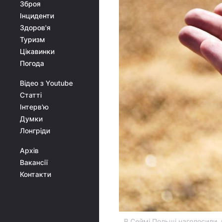
Зброя
Інциденти
Здоров'я
Туризм
Цікавинки
Погода
Відео з Youtube
Статті
Інтерв'ю
Думки
Лонгріди
Архів
Вакансії
Контакти
В Сеймі Польщі наголосили, 