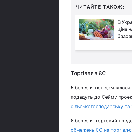
ЧИТАЙТЕ ТАКОЖ:
Україна різко
В Укра
збільшила продажі
ціна н
молочки за кордон:
базов
осла на чверть
Торгівля з ЄС
5 березня повідомлялося,
подадуть до Сейму проек
сільськогосподарську та
6 березня торговий предс
обмежень ЄС на торгівлю