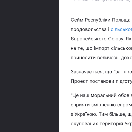
Сейм Республіки Польща 
продовольства і
сільсько
Європейського Союзу. Як
на те, що імпорт сільсько
приносити величезні дох
Зазначається, що "за" пр
Проект постанови підгот
"Це наш моральний обов'
сприяти зміцненню спромо
з Україною. Тим більше, 
окупованих територій Укр