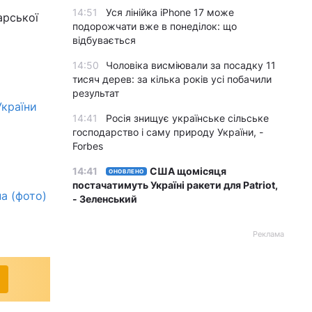
14:51
Уся лінійка iPhone 17 може
арської
подорожчати вже в понеділок: що
відбувається
14:50
Чоловіка висміювали за посадку 11
тисяч дерев: за кілька років усі побачили
результат
України
14:41
Росія знищує українське сільське
господарство і саму природу України, -
Forbes
14:41
США щомісяця
ОНОВЛЕНО
постачатимуть Україні ракети для Patriot,
а (фото)
- Зеленський
Реклама