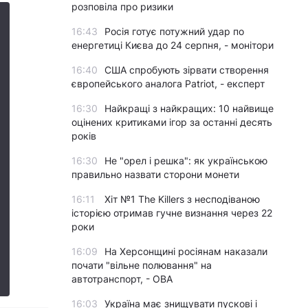
розповіла про ризики
16:43
Росія готує потужний удар по
енергетиці Києва до 24 серпня, - монітори
16:40
США спробують зірвати створення
європейського аналога Patriot, - експерт
16:30
Найкращі з найкращих: 10 найвище
оцінених критиками ігор за останні десять
років
16:30
Не "орел і решка": як українською
правильно назвати сторони монети
16:11
Хіт №1 The Killers з несподіваною
історією отримав гучне визнання через 22
роки
16:09
На Херсонщині росіянам наказали
почати "вільне полювання" на
автотранспорт, - ОВА
16:03
Україна має знищувати пускові і