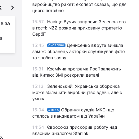
виробництво ракет: експерт сказав, що для
цього потрібно
15:57
Навіщо Вучич запросив Зеленського
в за
Україна різко
в гості: NZZ розкрив приховану стратегію
збільшила продажі
Сербії
а
молочки за кордон:
виручка зросла на чверть
15:45
Денисенко вдруге вийшла
ОНОВЛЕНО
заміж: обранець акторки опублікував фото
та зробив заяву
15:31
Космічна програма Росії залежить
від Китаю: ЗМІ розкрили деталі
15:13
Зеленський: Українська оборонка
може збільшити виробництво вдвічі, але є
умова
15:04
Обрання суддів МКС: що
ДУМКА
сталось з кандидатом від України
14:54
Євросоюз прискорив роботу над
власним аналогом Starlink
ю.