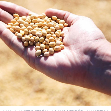
що російське зерно, яке йде на імпорт, може бути вкрадене з о