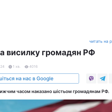
читать на 
ла висилку громадян РФ
.24
1 хв.
4016
іться на нас в Google
лижчим часом наказано шістьом громадянам РФ.