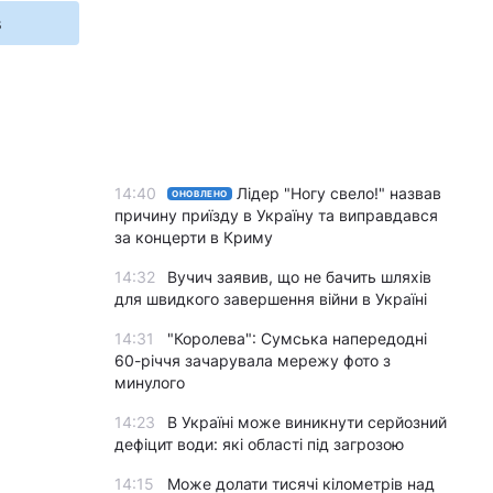
s
14:40
Лідер "Ногу свело!" назвав
ОНОВЛЕНО
причину приїзду в Україну та виправдався
за концерти в Криму
14:32
Вучич заявив, що не бачить шляхів
для швидкого завершення війни в Україні
14:31
"Королева": Сумська напередодні
60-річчя зачарувала мережу фото з
минулого
14:23
В Україні може виникнути серйозний
дефіцит води: які області під загрозою
14:15
Може долати тисячі кілометрів над