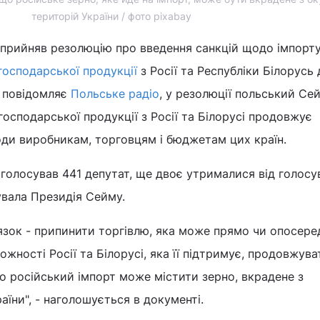
територій України / фото pixabay
прийняв резолюцію про введення санкцій щодо імпорт
господарської продукції
з Росії та Республіки Білорусь 
 повідомляє
Польське радіо
, у резолюції польський Се
господарської продукції з Росії та Білорусі продовжує
оди виробникам, торговцям і бюджетам цих країн.
оголосував 441 депутат, ще двоє утрималися від голосу
увала Президія Сейму.
язок - припинити торгівлю, яка може прямо чи опосер
жності Росії та Білорусі, яка її підтримує, продовжува
що російський імпорт може містити зерно, вкрадене з
аїни", - наголошується в документі.