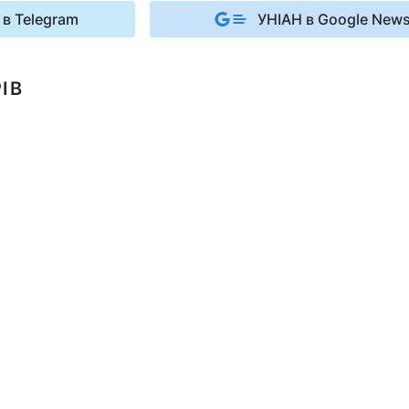
 в Telegram
УНІАН в Google New
ІВ