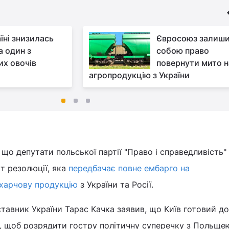
їні знизилась
Євросоюз залиши
а один з
собою право
их овочів
повернути мито н
агропродукцію з України
 що депутати польської партії "Право і справедливість"
т резолюції, яка
передбачає повне ембарго на
 харчову продукцію
з України та Росії.
тавник України Тарас Качка заявив, що Київ готовий до
, щоб розрядити гостру політичну суперечку з Польще