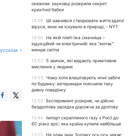
океаном: науковці розкрили секрет
крихітної бабки
14:08
ШІ навчився створювати життєздатні
віруси, яких не існувало в природі, - NYT
14:00
На якій плиті їжа смачніша –
індукційній чи електричній: яка "мотає"
русском
менше світла
13:57
5 звичок, які видають примітивне
мислення у людини
13:53
Чому коти влаштовують нічні забіги
по будинку: ветеринари пояснили таку
дивну поведінку
13:50
Експеримент розкрив, чи дійсно
бездротова зарядка дорожча за дротову
13:44
Імпорт скрапленого газу з Росії до
ЄС різко зріс: яка країна купила найбільше
13:23
На один знак Зодіаку ось-ось чекає