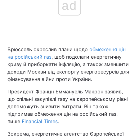
ad
Головна
Війна
Україна
Політика
Брюссель окреслив плани щодо
обмеження цін
Економіка
Світ
на російський газ
, щоб подолати енергетичну
кризу й приборкати інфляцію, а також зменшити
Спорт
Наука
доходи Москви від експорту енергоресурсів для
фінансування війни проти України.
Техно і зв'язок
Лайт
Президент Франції Еммануель Макрон заявив,
Зброя
Інциденти
що спільні закупівлі газу на європейському рівні
допоможуть знизити витрати. Він також
Здоров'я
Туризм
підтримав обмеження цін на російський газ,
пише
Financial Times
.
Цікавинки
Погода
Зокрема, енергетичне агентство Європейської
Екологія
Регіони