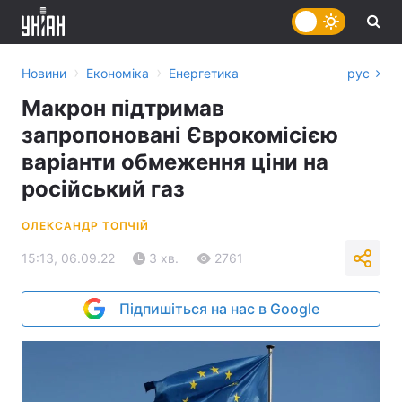
›
›
Новини
Економіка
Енергетика
рус
Макрон підтримав
запропоновані Єврокомісією
варіанти обмеження ціни на
російський газ
ОЛЕКСАНДР ТОПЧІЙ
15:13, 06.09.22
3 хв.
2761
Підпишіться на нас в Google