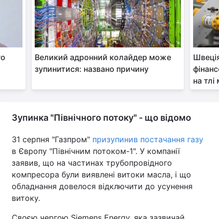
го
Великий адронний колайдер може
Швеція
зупинитися: названо причину
фінанс
на тлі
Зупинка "Північного потоку" - що відомо
31 серпня "Газпром"
призупинив постачання газу
в Європу "Північним потоком-1". У компанії
заявив, що на частинах трубопровідного
компресора були виявлені витоки масла, і що
обладнання довелося відключити до усунення
витоку.
Своєю чергою Siemens Energy, яка зазвичай