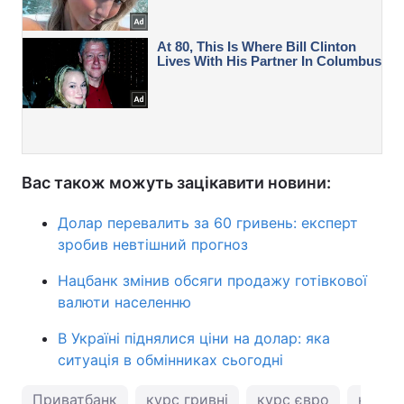
Вас також можуть зацікавити новини:
Долар перевалить за 60 гривень: експерт
зробив невтішний прогноз
Нацбанк змінив обсяги продажу готівкової
валюти населенню
В Україні піднялися ціни на долар: яка
ситуація в обмінниках сьогодні
Приватбанк
курс гривні
курс євро
курс 