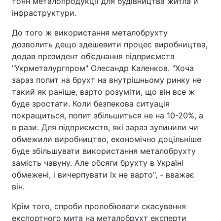
тонн металопродукції для будівництва житла й
інфраструктури.
До того ж використання металобрухту
дозволить дещо здешевити процес виробництва,
додав президент об’єднання підприємств
"Укрметалургпром" Олесандр Каленков. "Хоча
зараз попит на брухт на внутрішньому ринку не
такий як раніше, варто розуміти, що він все ж
буде зростати. Коли безпекова ситуація
покращиться, попит збільшиться не на 10-20%, а
в рази. Для підприємств, які зараз зупинили чи
обмежили виробництво, економічно доцільніше
буде збільшувати використання металобрухту
замість чавуну. Але обсяги брухту в Україні
обмежені, і вичерпувати їх не варто", - вважає
він.
Крім того, спроби пролобіювати скасування
експортного мита на металобрухт експерти