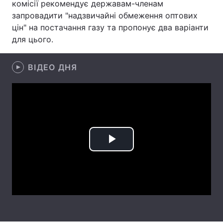
комісії рекомендує державам-членам
запровадити "надзвичайні обмеження оптових
Лонгріди
цін" на постачання газу та пропонує два варіанти
для цього.
Відео з Youtube
Статті
ВІДЕО ДНЯ
Інтерв'ю
Думки
Архів
Вакансії
Контакти
Послуги
Play
Video