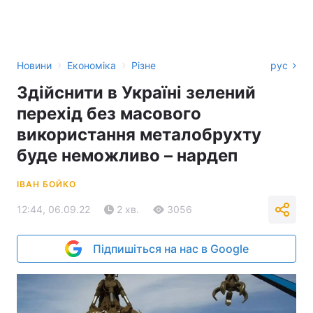
›
›
Новини
Економіка
Різне
рус
Здійснити в Україні зелений
перехід без масового
використання металобрухту
буде неможливо – нардеп
ІВАН БОЙКО
12:44, 06.09.22
2 хв.
3056
Підпишіться на нас в Google