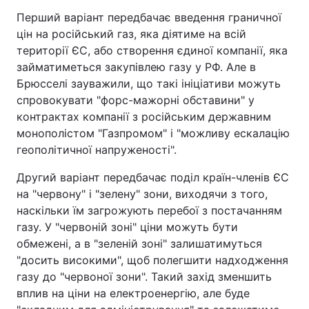
Перший варіант передбачає введення граничної
Тема оформлення
цін на російський газ, яка діятиме на всій
території ЄС, або створення єдиної компанії, яка
займатиметься закупівлею газу у РФ. Але в
Брюсселі зауважили, що такі ініціативи можуть
спровокувати "форс-мажорні обставини" у
контрактах компанії з російським державним
монополістом "Газпромом" і "можливу ескалацію
геополітичної напруженості".
Другий варіант передбачає поділ країн-членів ЄС
на "червону" і "зелену" зони, виходячи з того,
наскільки їм загрожують перебої з постачанням
газу. У "червоній зоні" ціни можуть бути
обмежені, а в "зеленій зоні" залишатимуться
"досить високими", щоб полегшити надходження
газу до "червоної зони". Такий захід зменшить
вплив на ціни на електроенергію, але буде