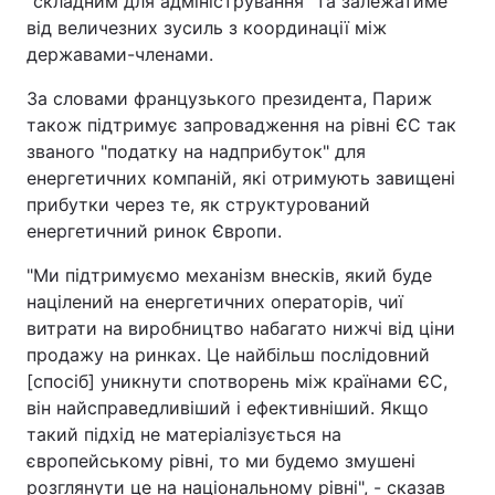
"складним для адміністрування" та залежатиме
від величезних зусиль з координації між
державами-членами.
За словами французького президента, Париж
також підтримує запровадження на рівні ЄС так
званого "податку на надприбуток" для
енергетичних компаній, які отримують завищені
прибутки через те, як структурований
енергетичний ринок Європи.
"Ми підтримуємо механізм внесків, який буде
націлений на енергетичних операторів, чиї
витрати на виробництво набагато нижчі від ціни
продажу на ринках. Це найбільш послідовний
[спосіб] уникнути спотворень між країнами ЄС,
він найсправедливіший і ефективніший. Якщо
такий підхід не матеріалізується на
європейському рівні, то ми будемо змушені
розглянути це на національному рівні", - сказав