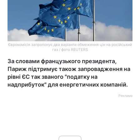
Єврокомісія запропонує два варіанти обмеження цін на російський
газ / фото REUTERS
За словами французького президента,
Париж підтримує також запровадження на
рівні ЄС так званого "податку на
надприбуток" для енергетичних компаній.
Реклама