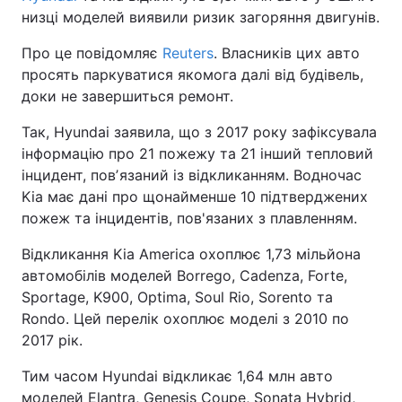
низці моделей виявили ризик загоряння двигунів.
Про це повідомляє
Reuters
. Власників цих авто
просять паркуватися якомога далі від будівель,
доки не завершиться ремонт.
Так, Hyundai заявила, що з 2017 року зафіксувала
інформацію про 21 пожежу та 21 інший тепловий
інцидент, повʼязаний із відкликанням. Водночас
Kia має дані про щонайменше 10 підтверджених
пожеж та інцидентів, пов'язаних з плавленням.
Відкликання Kia America охоплює 1,73 мільйона
автомобілів моделей Borrego, Cadenza, Forte,
Sportage, K900, Optima, Soul Rio, Sorento та
Rondo. Цей перелік охоплює моделі з 2010 по
2017 рік.
Тим часом Hyundai відкликає 1,64 млн авто
моделей Elantra, Genesis Coupe, Sonata Hybrid,