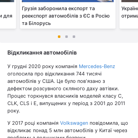
Грузія заборонила експорт та
Україн
и для
реекспорт автомобілів з ЄС в Росію
отрима
та Білорусь
Відкликання автомобілів
У грудні 2020 року компанія
Mercedes-Benz
оголосила про відкликання 744 тисячі
автомобілів у США. Це було повʼязано з
дефектом розсувного скляного даху автівки.
Процес торкнувся власників моделей класу C,
CLK, CLS і E, випущених у період з 2001 до 2011
року.
У 2017 році компанія
Volkswagen
повідомила, що
відкликає понад 5 млн автомобілів у Китаї через
проблему з подушками безпеки.