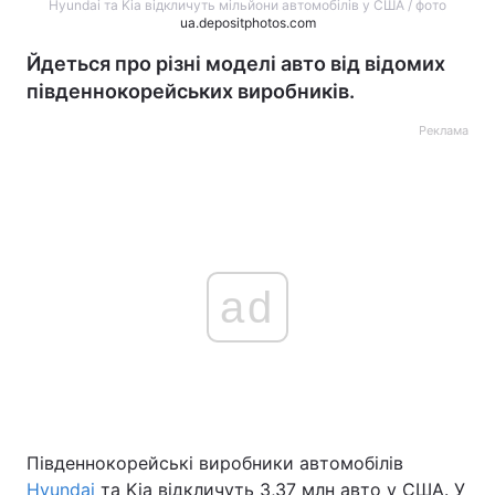
Hyundai та Kia відкличуть мільйони автомобілів у США / фото
ua.depositphotos.com
Йдеться про різні моделі авто від відомих
південнокорейських виробників.
Реклама
ad
Південнокорейські виробники автомобілів
Hyundai
та Kia відкличуть 3,37 млн авто у США. У