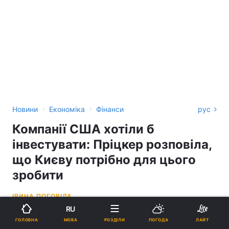
›
›
Новини
Економіка
Фінанси
рус
Компанії США хотіли б
інвестувати: Пріцкер розповіла,
що Києву потрібно для цього
зробити
ІРИНА ПОГОРІЛА
RU
21:54, 27.09.23
3 хв.
758
МОВА
ГОЛОВНА
РОЗДІЛИ
ПОГОДА
ЛАЙТ