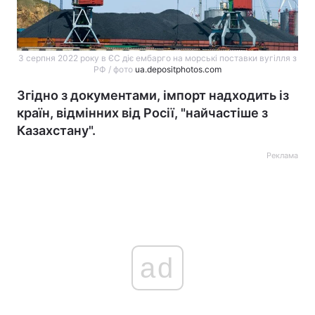
З серпня 2022 року в ЄС діє ембарго на морські поставки вугілля з
РФ / фото
ua.depositphotos.com
Згідно з документами, імпорт надходить із
країн, відмінних від Росії, "найчастіше з
Казахстану".
Реклама
ad