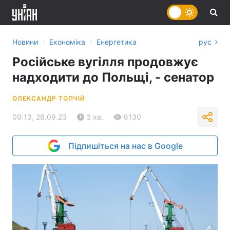
›
›
Новини
Економіка
Енергетика
рус
Російське вугілля продовжує
надходити до Польщі, - сенатор
ОЛЕКСАНДР ТОПЧІЙ
09:13, 28.09.23
3 хв.
6130
Підпишіться на нас в Google