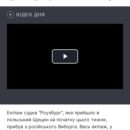
Лонгріди
ВІДЕО ДНЯ
Відео з Youtube
Статті
Інтерв'ю
Думки
Архів
Вакансії
Play
Контакти
Video
Послуги
Екіпаж судна "Роузбург", яке прийшло в
польський Щецин на початку цього тижня,
прибув з російського Виборга. Весь екіпаж, у