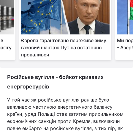
ів
Європа гарантовано переживе зиму:
Ми под
нафту
газовий шантаж Путіна остаточно
- Азе
провалився
Російське вугілля - бойкот кривавих
енергоресурсів
У той час як російське вугілля раніше було
важливою частиною енергетичного балансу
країни, уряд Польщі став затятим прихильником
економічних санкцій проти Кремля, включаючи
повне ембарго на російське вугілля, з тих пір, як