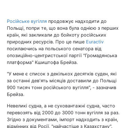
Російське вугілля
продовжує надходити до
Головна
Війна
Польщі, попри те, що вона була однією з перших
країн, які закликали до бойкоту російських
Україна
Політика
природних ресурсів. Про це пише
Euractiv
посилаючись на польського сенатора від
Економіка
Світ
опозиційно-центристської партії "Громадянська
платформа" Кшиштофа Брейза.
Спорт
Наука
"У мене є список з декількох десятків суден, які
Техно і зв'язок
Лайт
за останні дев'ять місяців доставили до Польщі
900 тисяч тонн російського вугілля", - зазначив
Зброя
Інциденти
Брейза.
Здоров'я
Туризм
Невеликі судна, а не суховантажні судна, часто
перевозять від 2000 до 3000 тонн вугілля за раз.
Цікавинки
Погода
Згідно з документами, імпорт надходить з країн,
Екологія
Регіони
відмінних від Росії, "найчастіше з Казахстану".