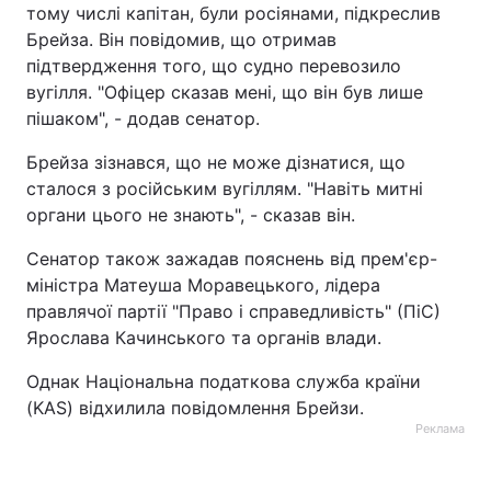
тому числі капітан, були росіянами, підкреслив
Тема оформлення
Брейза. Він повідомив, що отримав
підтвердження того, що судно перевозило
вугілля. "Офіцер сказав мені, що він був лише
пішаком", - додав сенатор.
Брейза зізнався, що не може дізнатися, що
сталося з російським вугіллям. "Навіть митні
органи цього не знають", - сказав він.
Сенатор також зажадав пояснень від прем'єр-
міністра Матеуша Моравецького, лідера
правлячої партії "Право і справедливість" (ПіС)
Ярослава Качинського та органів влади.
Однак Національна податкова служба країни
(KAS) відхилила повідомлення Брейзи.
Реклама