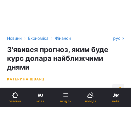
›
›
Новини
Економіка
Фінанси
рус
З'явився прогноз, яким буде
курс долара найближчими
днями
КАТЕРИНА ШВАРЦ
05:35, 29.11.22
1 хв.
98374
RU
МОВА
ГОЛОВНА
РОЗДІЛИ
ПОГОДА
ЛАЙТ
Підпишіться на нас в Google