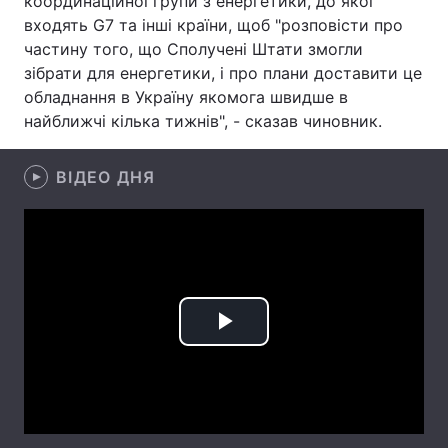
координаційної групи з енергетики, до якої
входять G7 та інші країни, щоб "розповісти про
Лонгріди
частину того, що Сполучені Штати змогли
зібрати для енергетики, і про плани доставити це
Відео з Youtube
Статті
обладнання в Україну якомога швидше в
найближчі кілька тижнів", - сказав чиновник.
Інтерв'ю
Думки
ВІДЕО ДНЯ
Архів
Вакансії
Контакти
Послуги
Play
Video