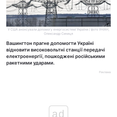
У США анонсували допомогу енергосистемі України / фото УНІАН,
Олександр Синиця
Вашингтон прагне допомогти Україні
відновити високовольтні станції передачі
електроенергії, пошкоджені російськими
ракетними ударами.
Реклама
ad