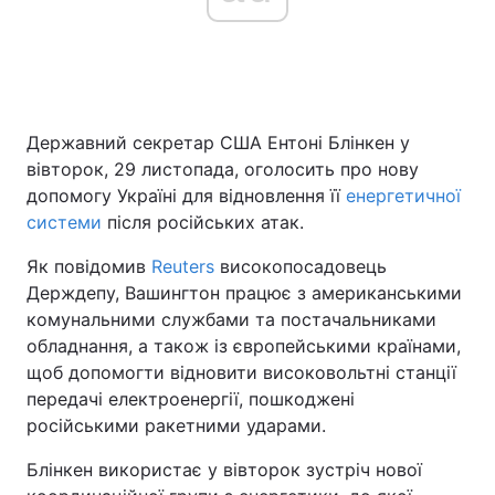
Головна
Війна
Державний секретар США Ентоні Блінкен у
Україна
Політика
вівторок, 29 листопада, оголосить про нову
Економіка
Світ
допомогу Україні для відновлення її
енергетичної
системи
після російських атак.
Спорт
Наука
Як повідомив
Reuters
високопосадовець
Техно і зв'язок
Лайт
Держдепу, Вашингтон працює з американськими
комунальними службами та постачальниками
Зброя
Інциденти
обладнання, а також із європейськими країнами,
щоб допомогти відновити високовольтні станції
Здоров'я
Туризм
передачі електроенергії, пошкоджені
російськими ракетними ударами.
Цікавинки
Погода
Блінкен використає у вівторок зустріч нової
Екологія
Регіони