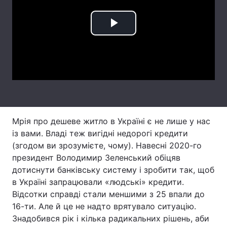
Лонгріди
Play
Відео з Youtube
Статті
Video
Інтерв'ю
Думки
Архів
Вакансії
Контакти
Мрія про дешеве житло в Україні є не лише у нас
із вами. Владі теж вигідні недорогі кредити
Послуги
(згодом ви зрозумієте, чому). Навесні 2020-го
президент Володимир Зеленський обіцяв
дотиснути банківську систему і зробити так, щоб
в Україні запрацювали «людські» кредити.
Відсотки справді стали меншими з 25 впали до
16-ти. Але й це не надто врятувало ситуацію.
Знадобився рік і кілька радикальних рішень, аби