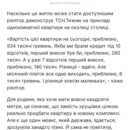
досить обмежене
Наскільки це житло може стати доступнішим
ріелтор демонструє ТСН.Тижню на прикладі
однокімнатної квартири на околиці столиці.
«Вартість цієї квартири на сьогодні, приблизно,
934 тисячі гривень. Якби ми брали кредит під 10
відсотків, перший внесок був би, приблизно, 280
тисяч. А у разі 7 відсотків перший внесок,
приблизно, 140 тисяч. Різниця – вдвічі. Але
місячний платіж все одно виходить, приблизно, 8
тисяч гривень. І різниця зовсім маленька», - каже
ріелтор.
Для родини, яка хоче мати власні квадратні
метри, це означає, що замість хрущівки цілком
реально придбати квартиру в новому комплексі.
Але є ще один нюанс, який держава, здається,
зрозуміла занадто пізно. Й сама не помітила,