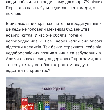
люди побачили в кредитному договорі 7% річних.
Перші два навіть були підписані під камери, з
Тема оформлення
помпою.
В цивілізованих країнах іпотечне кредитування -
це ледь не головний механізм будівництва
нового житла. У нас же обсяги іпотеки
неприродно низькі. Все - через непомірно високі
відсотки кредитів. Так банки страхують себе від
недобросовісних позичальників та забудовників.
Але чи означає запуск державної програми, що
тепер у геть у всіх банках раптом впадуть
відсотки по кредитах?