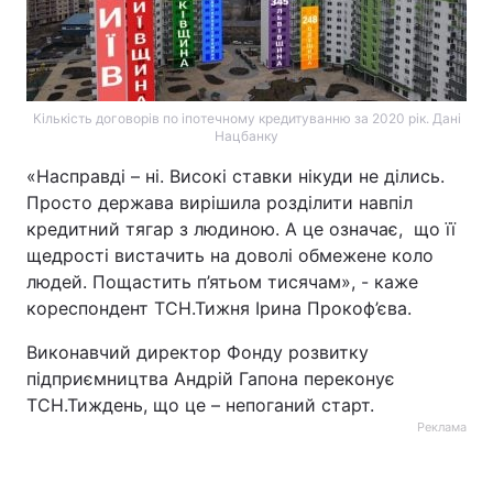
Кількість договорів по іпотечному кредитуванню за 2020 рік. Дані
Нацбанку
«Насправді – ні. Високі ставки нікуди не ділись.
Просто держава вирішила розділити навпіл
кредитний тягар з людиною. А це означає, що її
щедрості вистачить на доволі обмежене коло
людей. Пощастить п’ятьом тисячам», - каже
кореспондент ТСН.Тижня Ірина Прокоф’єва.
Виконавчий директор Фонду розвитку
підприємництва Андрій Гапона переконує
ТСН.Тиждень, що це – непоганий старт.
Реклама