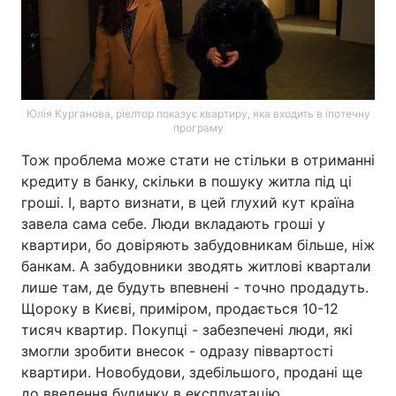
Юлія Курганова, ріелтор показує квартиру, яка входить в іпотечну
програму
Тож проблема може стати не стільки в отриманні
кредиту в банку, скільки в пошуку житла під ці
гроші. І, варто визнати, в цей глухий кут країна
завела сама себе. Люди вкладають гроші у
квартири, бо довіряють забудовникам більше, ніж
банкам. А забудовники зводять житлові квартали
лише там, де будуть впевнені - точно продадуть.
Щороку в Києві, приміром, продається 10-12
тисяч квартир. Покупці - забезпечені люди, які
змогли зробити внесок - одразу піввартості
квартири. Новобудови, здебільшого, продані ще
до введення будинку в експлуатацію.