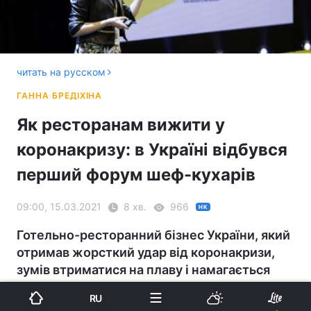
читать на русском
Як ресторанам вижити у
коронакризу: в Україні відбувся
перший форум шеф-кухарів
09:00, 15.03.2021
8 хв.
966
НК
Готельно-ресторанний бізнес України, який
отримав жорсткий удар від коронакризи,
зумів втриматися на плаву і намагається
зловити попутний вітер у свої вітрила.
RU
Кореспондент УНІАН на першому в країні