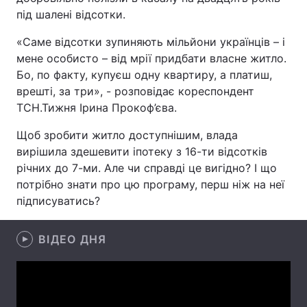
під шалені відсотки.
«Саме відсотки зупиняють мільйони українців – і
мене особисто – від мрії придбати власне житло.
Головна
Війна
Бо, по факту, купуєш одну квартиру, а платиш,
Україна
Політика
врешті, за три», - розповідає кореспондент
ТСН.Тижня Ірина Прокоф’єва.
Економіка
Світ
Щоб зробити житло доступнішим, влада
Спорт
Наука
вирішила здешевити іпотеку з 16-ти відсотків
річних до 7-ми. Але чи справді це вигідно? І що
Техно і зв'язок
Лайт
потрібно знати про цю програму, перш ніж на неї
підписуватись?
Зброя
Інциденти
ВІДЕО ДНЯ
Здоров'я
Туризм
Цікавинки
Погода
Екологія
Регіони