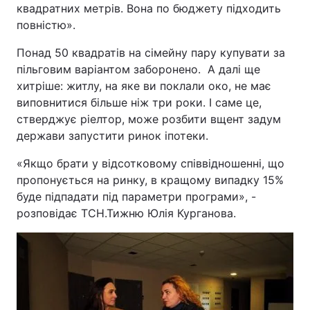
квадратних метрів. Вона по бюджету підходить
повністю».
Понад 50 квадратів на сімейну пару купувати за
пільговим варіантом заборонено. А далі ще
хитріше: житлу, на яке ви поклали око, не має
виповнитися більше ніж три роки. І саме це,
стверджує ріелтор, може розбити вщент задум
держави запустити ринок іпотеки.
«Якщо брати у відсотковому співвідношенні, що
пропонується на ринку, в кращому випадку 15%
буде підпадати під параметри програми», -
розповідає ТСН.Тижню Юлія Курганова.