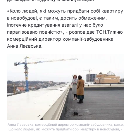
«Коло людей, які можуть придбати собі квартиру
в новобудові, є таким, досить обмеженим.
Іпотечне кредитування взагалі у нас було
паралізовано повністю», - розповідає ТСН.Тижню
комерційний директор компанії-забудовника
Анна Лаєвська.
Анна Лаєвська, комерційний директор компанії-забудовника, каже,
що коло людей, які можуть придбати собі квартиру в новобудові, -