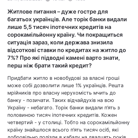
Житлове питання – дуже гостре для
багатьох українців. Але торік банки видали
лише 5,5 тисяч іпотечних кредитів на
сорокамільйонну країну. Чи покращиться
ситуація зараз, коли держава знизила
відсоткові ставки по кредитах на житло до
7%? Про які підводні камені варто знати,
перш ніж брати такий кредит?
Придбати житло в новобудові за власні гроші
може собі дозволити лише 1% українців. Решта
мрійників про власну нерухомість мчить до
банку - позичати. Таких відчайдухів на всю
Україну - небагато. Торік банки видали п’ять з
половиною тисяч іпотечних кредитів. Кожен
четвертий - у столиці. Тобто на сорокамільйонну
країну знайшлося всього п’ять тисяч осіб, які
добровільно полізли в кабалу на двадцять років