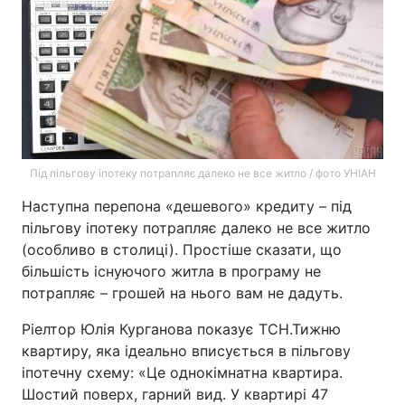
Під пільгову іпотеку потрапляє далеко не все житло / фото УНІАН
Наступна перепона «дешевого» кредиту – під
пільгову іпотеку потрапляє далеко не все житло
(особливо в столиці). Простіше сказати, що
більшість існуючого житла в програму не
потрапляє – грошей на нього вам не дадуть.
Ріелтор Юлія Курганова показує ТСН.Тижню
квартиру, яка ідеально вписується в пільгову
іпотечну схему: «Це однокімнатна квартира.
Шостий поверх, гарний вид. У квартирі 47