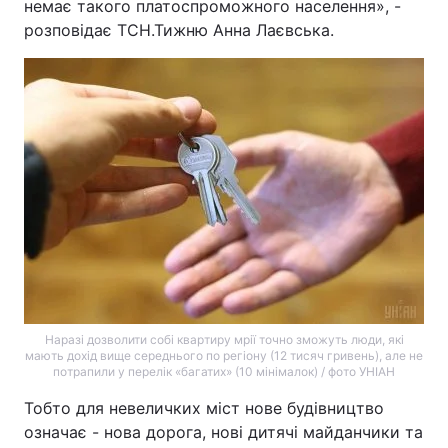
немає такого платоспроможного населення», -
розповідає ТСН.Тижню Анна Лаєвська.
Наразі дозволити собі квартиру мрії точно зможуть люди, які
мають дохід вище середнього по регіону (12 тисяч гривень), але не
потрапили у перелік «багатих» (10 мінімалок) / фото УНІАН
Тобто для невеличких міст нове будівництво
означає - нова дорога, нові дитячі майданчики та