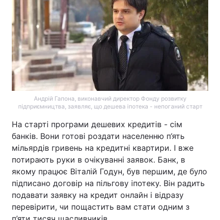
Андрій Гапона, виконавчий директор Фонду розвитку
підприємництва, заявляє, що дешева іпотека - непоганий старт
На старті програми дешевих кредитів - сім
банків. Вони готові роздати населенню п’ять
мільярдів гривень на кредитні квартири. І вже
потирають руки в очікуванні заявок. Банк, в
якому працює Віталій Годун, був першим, де було
підписано договір на пільгову іпотеку. Він радить
подавати заявку на кредит онлайн і відразу
перевірити, чи пощастить вам стати одним з
п’яти тисяч щасливчиків.