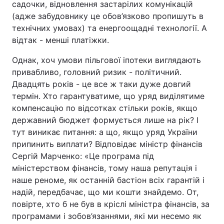
садочки, відновлення застарілих комунікацій
(адже забудовнику це обов’язково пропишуть в
технічних умовах) та енергоощадні технології. А
відтак - менші платіжки.
Однак, хоч умови пільгової іпотеки виглядають
привабливо, головний ризик - політичний.
Двадцять років - це все ж таки дуже довгий
термін. Хто гарантуватиме, що уряд виділятиме
компенсацію по відсотках стільки років, якщо
державний бюджет формується лише на рік? І
тут виникає питання: а що, якщо уряд України
припинить виплати? Відповідає міністр фінансів
Сергій Марченко: «Це програма під
міністерством фінансів, тому наша репутація і
наше реноме, як останній бастіон всіх гарантій і
надій, передбачає, що ми кошти знайдемо. От,
повірте, хто б не був в кріслі міністра фінансів, за
програмами і зобов’язаннями, які ми несемо як