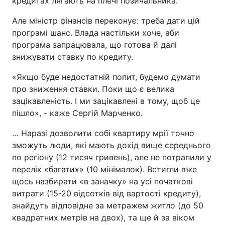
кредитах лягають на плечі позичальника.
Але міністр фінансів переконує: треба дати цій
програмі шанс. Влада настільки хоче, аби
програма запрацювала, що готова й далі
знижувати ставку по кредиту.
«Якщо буде недостатній попит, будемо думати
про зниження ставки. Поки що є велика
зацікавленість. І ми зацікавлені в тому, щоб це
пішло», - каже Сергій Марченко.
… Наразі дозволити собі квартиру мрії точно
зможуть люди, які мають дохід вище середнього
по регіону (12 тисяч гривень), але не потрапили у
перелік «багатих» (10 мінімалок). Встигли вже
щось назбирати «в заначку» на усі початкові
витрати (15-20 відсотків від вартості кредиту),
знайдуть відповідне за метражем житло (до 50
квадратних метрів на двох), та ще й за віком