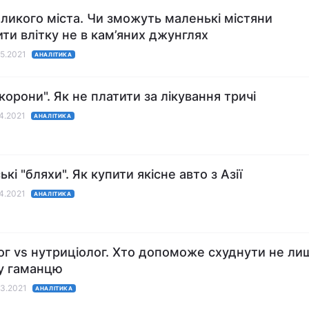
еликого міста. Чи зможуть маленькі містяни
ити влітку не в кам’яних джунглях
05.2021
АНАЛІТИКА
корони". Як не платити за лікування тричі
04.2021
АНАЛІТИКА
кі "бляхи". Як купити якісне авто з Азії
04.2021
АНАЛІТИКА
ог vs нутриціолог. Хто допоможе схуднути не ли
у гаманцю
03.2021
АНАЛІТИКА