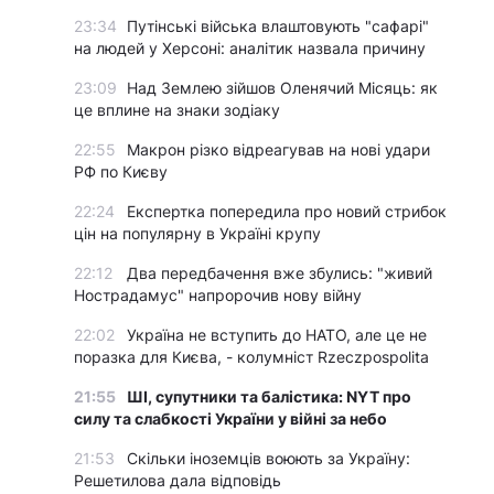
23:34
Путінські війська влаштовують "сафарі"
на людей у Херсоні: аналітик назвала причину
23:09
Над Землею зійшов Оленячий Місяць: як
це вплине на знаки зодіаку
22:55
Макрон різко відреагував на нові удари
РФ по Києву
22:24
Експертка попередила про новий стрибок
цін на популярну в Україні крупу
22:12
Два передбачення вже збулись: "живий
Нострадамус" напророчив нову війну
22:02
Україна не вступить до НАТО, але це не
поразка для Києва, - колумніст Rzeczpospolita
21:55
ШІ, супутники та балістика: NYT про
силу та слабкості України у війні за небо
21:53
Скільки іноземців воюють за Україну:
Решетилова дала відповідь