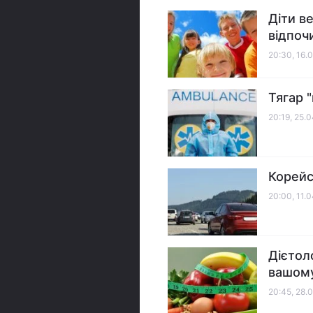
Діти в
відпоч
20:30, 16.
Тягар "
20:19, 25.
Корейсь
20:00, 11.
Дієтол
вашом
20:45, 28.