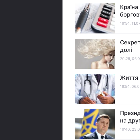
Країна
боргов
19:54, 11.0
Секрет
долі
20:26, 06.
Життя 
19:54, 06.
Презид
на дру
19:40, 23.