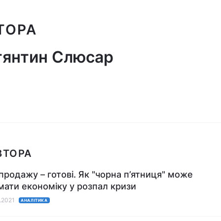
ТОРА
тянтин Слюсар
ВТОРА
продажу – готові. Як "чорна п’ятниця" може
мати економіку у розпал кризи
1.2021
АНАЛІТИКА