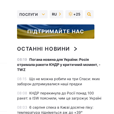
RU
+25
ПОСЛУГИ
ПІДТРИМАЙТЕ НАС
ОСТАННІ НОВИНИ
08:19
Погана новина для України: Росія
отримала ракети КНДР у критичний момент, -
TWZ
08:15
Що не можна робити на три Спаси: яких
заборон дотримувалися наші предки
08:08
КНДР перекинула до Росії понад 100
ракет: в ISW пояснили, чим це загрожує Україні
08:03
6 серпня спека в Києві досягне піку:
температура підніметься аж до +39°