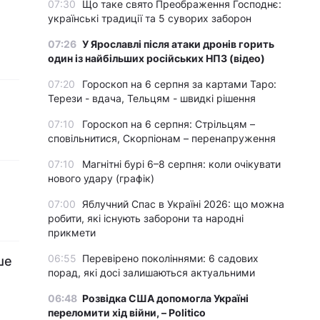
07:30
Що таке свято Преображення Господнє:
українські традиції та 5 суворих заборон
07:26
У Ярославлі після атаки дронів горить
один із найбільших російських НПЗ (відео)
07:20
Гороскоп на 6 серпня за картами Таро:
Терези - вдача, Тельцям - швидкі рішення
07:10
Гороскоп на 6 серпня: Стрільцям –
сповільнитися, Скорпіонам – перенапруження
07:10
Магнітні бурі 6–8 серпня: коли очікувати
нового удару (графік)
07:00
Яблучний Спас в Україні 2026: що можна
робити, які існують заборони та народні
прикмети
06:55
Перевірено поколіннями: 6 садових
ше
порад, які досі залишаються актуальними
06:48
Розвідка США допомогла Україні
переломити хід війни, – Politico