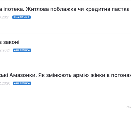
 іпотека. Житлова поблажка чи кредитна пастка
3.2021
АНАЛІТИКА
в законі
02.2021
АНАЛІТИКА
ські Амазонки. Як змінюють армію жінки в погона
12.2020
АНАЛІТИКА
Ре