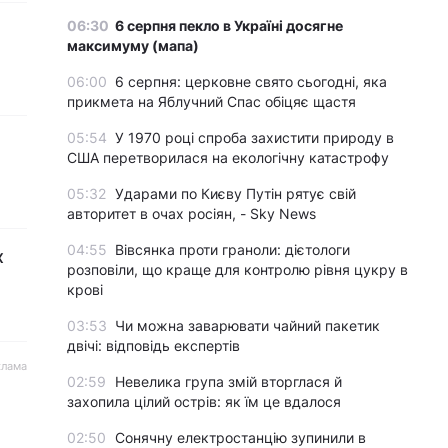
06:30
6 серпня пекло в Україні досягне
максимуму (мапа)
06:00
6 серпня: церковне свято сьогодні, яка
прикмета на Яблучний Спас обіцяє щастя
05:54
У 1970 році спроба захистити природу в
США перетворилася на екологічну катастрофу
05:32
Ударами по Києву Путін рятує свій
авторитет в очах росіян, - Sky News
04:55
Вівсянка проти граноли: дієтологи
х
розповіли, що краще для контролю рівня цукру в
крові
03:53
Чи можна заварювати чайний пакетик
двічі: відповідь експертів
клама
02:59
Невелика група змій вторглася й
захопила цілий острів: як їм це вдалося
02:50
Сонячну електростанцію зупинили в