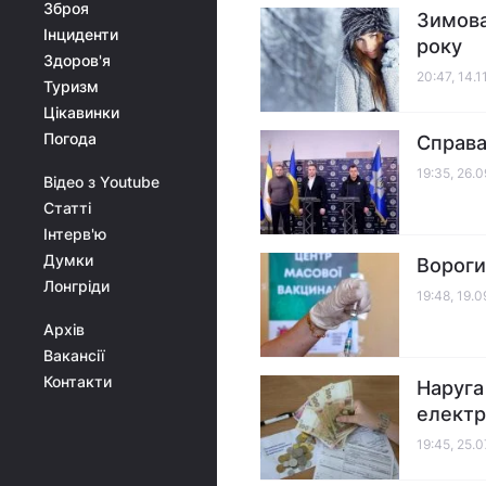
Зброя
Зимова
Інциденти
року
Здоров'я
20:47, 14.1
Туризм
Цікавинки
Погода
Справа
19:35, 26.
Відео з Youtube
Статті
Інтерв'ю
Думки
Вороги
Лонгріди
19:48, 19.
Архів
Вакансії
Контакти
Наруга
електр
19:45, 25.