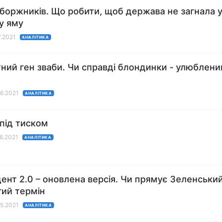
 боржників. Що робити, щоб держава не загнала 
у яму
7.2021
АНАЛІТИКА
ний ген зваби. Чи справді блондинки - улюблени
06.2021
АНАЛІТИКА
під тиском
06.2021
АНАЛІТИКА
ент 2.0 – оновлена версія. Чи прямує Зеленськи
гий термін
05.2021
АНАЛІТИКА