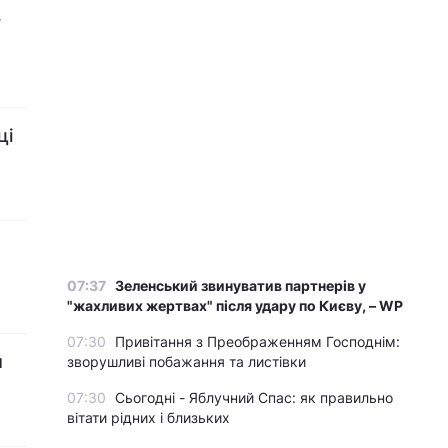
у
ці
07:37
Зеленський звинуватив партнерів у
"жахливих жертвах" після удару по Києву, – WP
07:30
Привітання з Преображенням Господнім:
й
зворушливі побажання та листівки
07:30
Сьогодні - Яблучний Спас: як правильно
вітати рідних і близьких