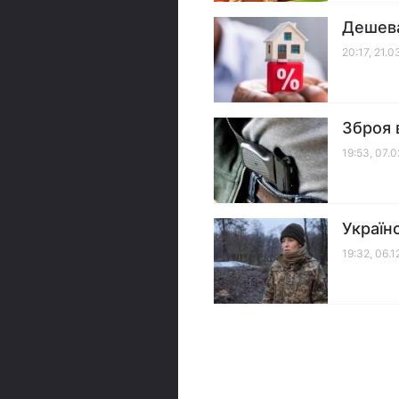
Дешева
20:17, 21.0
Зброя 
19:53, 07.
Україн
19:32, 06.