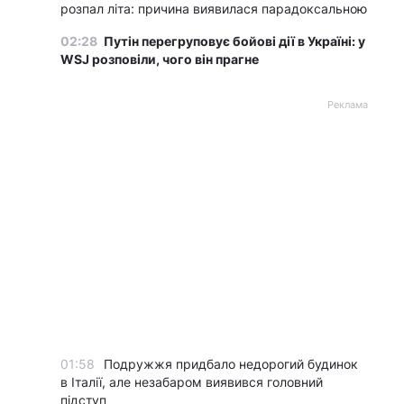
розпал літа: причина виявилася парадоксальною
02:28
Путін перегруповує бойові дії в Україні: у
WSJ розповіли, чого він прагне
Реклама
01:58
Подружжя придбало недорогий будинок
в Італії, але незабаром виявився головний
підступ