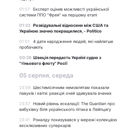
01:57
Експерт оцінив можливсті української
системи ППО "Фрея" на першому етапі
01:22
Розвідувальні відносини між США та
Україною значно покращилися, - Politico
01:01
4 дати народження людей, які найлегше
пробачають
00:38
Швеція передасть Україні судно з
"тіньового флоту" Росії
05 серпня, середа
23:59
Шестимісячним немовлятам показали
павуків і квіти: реакція очей здивувала вчених
23:57
Новий рівень ескалації: The Guardian про
вибухівку біля українського літака в Лейпцигу
23:41
Роналду похизувався у мережі колекцією
ексклюзивних суперкарів