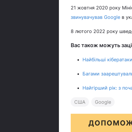
21 жовтня 2020 року Мін
звинувачував Google
в ук
8 лютого 2022 року швед
Вас також можуть заці
Найбільші кібератак
Багами заарештували
Найгірший рік: з поч
США
Google
ДОПОМОЖ