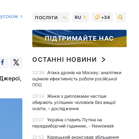
русском
RU
+34
ПОСЛУГИ
ПІДТРИМАЙТЕ НАС
ОСТАННІ НОВИНИ
23:39
Атака дронів на Москву: аналітики
-Джерсі,
оцінили ефективність роботи російської
ППО
23:24
Жінки з дипломами частіше
обирають успішних чоловіків без вищої
освіти, – дослідження
23:07
Україна ставить Путіна на
передвиборчий годинник, - Newsweek
22:53
Корецький анонсував збільшення