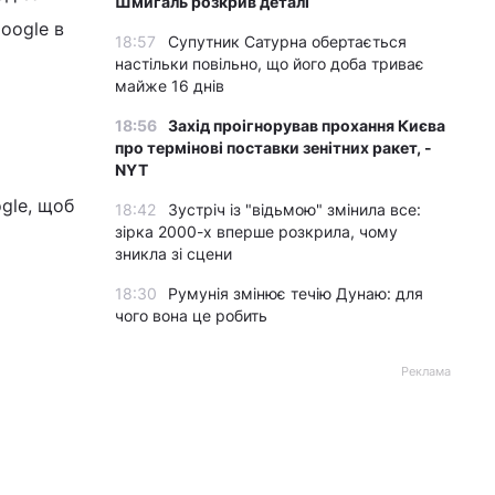
Шмигаль розкрив деталі
oogle в
18:57
Супутник Сатурна обертається
настільки повільно, що його доба триває
майже 16 днів
18:56
Захід проігнорував прохання Києва
про термінові поставки зенітних ракет, -
NYT
gle, щоб
18:42
Зустріч із "відьмою" змінила все:
зірка 2000-х вперше розкрила, чому
зникла зі сцени
18:30
Румунія змінює течію Дунаю: для
чого вона це робить
Реклама