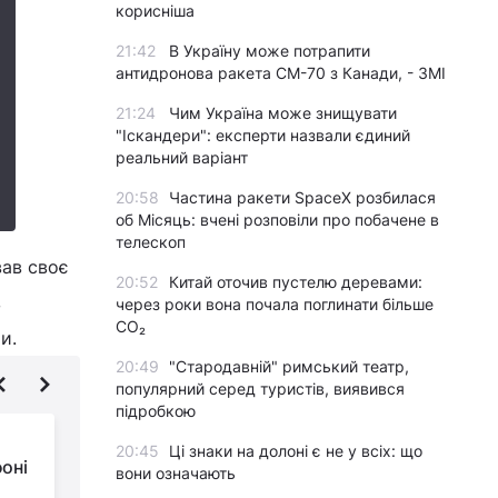
корисніша
21:42
В Україну може потрапити
антидронова ракета CM-70 з Канади, - ЗМІ
21:24
Чим Україна може знищувати
"Іскандери": експерти назвали єдиний
реальний варіант
20:58
Частина ракети SpaceX розбилася
об Місяць: вчені розповіли про побачене в
телескоп
вав своє
20:52
Китай оточив пустелю деревами:
в
через роки вона почала поглинати більше
CO₂
и.
20:49
"Стародавній" римський театр,
популярний серед туристів, виявився
підробкою
Кам'яна доба все
20:45
Ці знаки на долоні є не у всіх: що
оні
ближче: У Росії Apple
вони означають
Pay замінили