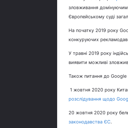
зловживання домінуючим 
Європейському суді загал
На початку 2019 року Goo
конкуруючих рекламодавц
У травні 2019 року індій
виявити можливі зловжива
Також питання до Google з
1 жовтня 2020 року Кита
розслідування щодо Goog
20 жовтня 2020 року бел
законодавства ЄС
.