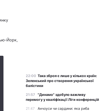
инку
Нью-Йорк,
22:00
Така зброя є лише у кількох країн:
Зеленський про створення української
балістики
21:57
"Динамо" здобуло важливу
перемогу у кваліфікації Ліги конференцій
21:47
Анчоуси чи сардини: яка риба