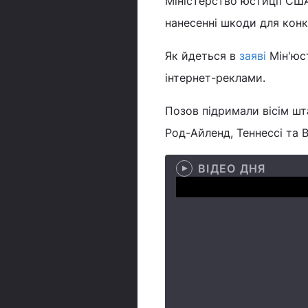
Міністерство юстиції СШ
нанесенні шкоди для конк
Як йдеться в
заяві
Мін'юст
інтернет-реклами.
Позов підримали вісім шт
Род-Айленд, Теннессі та В
ВІДЕО ДНЯ