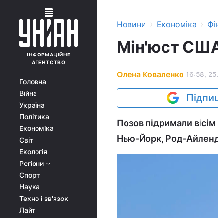
›
›
Новини
Економіка
Фі
Мін'юст США
ІНФОРМАЦІЙНЕ
АГЕНТСТВО
Олена Коваленко
16:58, 25
Головна
Війна
Підпиш
Україна
Політика
Позов підримали вісім
Економіка
Нью-Йорк, Род-Айленд,
Світ
Екологія
Регіони
Спорт
Наука
Техно і зв'язок
Лайт