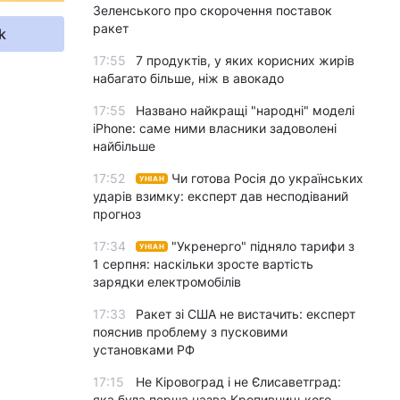
Зеленського про скорочення поставок
ракет
k
17:55
7 продуктів, у яких корисних жирів
набагато більше, ніж в авокадо
17:55
Названо найкращі "народні" моделі
iPhone: саме ними власники задоволені
найбільше
17:52
Чи готова Росія до українських
УНІАН
ударів взимку: експерт дав несподіваний
прогноз
17:34
"Укренерго" підняло тарифи з
УНІАН
1 серпня: наскільки зросте вартість
зарядки електромобілів
17:33
Ракет зі США не вистачить: експерт
пояснив проблему з пусковими
установками РФ
17:15
Не Кіровоград і не Єлисаветград:
яка була перша назва Кропивницького