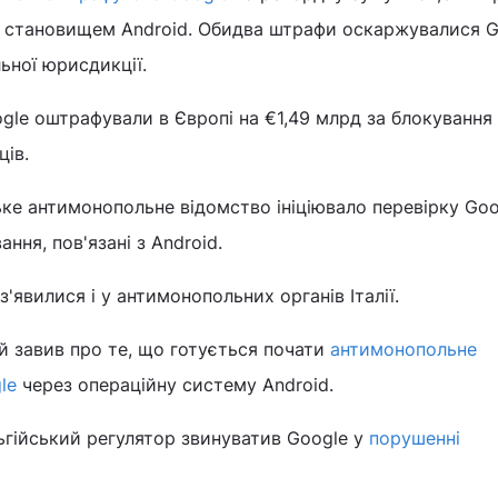
становищем Android. Обидва штрафи оскаржувалися G
ьної юрисдикції.
gle оштрафували в Європі на €1,49 млрд за блокування
ів.
ське антимонопольне відомство ініціювало перевірку Goo
ння, пов'язані з Android.
'явилися і у антимонопольних органів Італії.
й завив про те, що готується почати
антимонопольне
le
через операційну систему Android.
ьгійський регулятор звинуватив Google у
порушенні