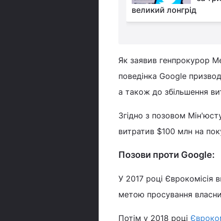
на телефон (фото)
великий лонгрід
Як заявив генпрокурор Ме
поведінка Google призвод
а також до збільшення ви
Згідно з позовом Мін'юст
витратив $100 млн на по
Позови проти Google:
У 2017 році Єврокомісія 
метою просування власних
Потім у 2018 році
Євроко