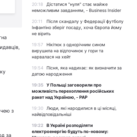
20:18
Дістатися "нуля" стає майже
наліпками на телефон (фото)
в
неможливим завданням, - Business Insider
20:11
Після скандалу у Федерації футболу
Інфантіно зберіг посаду, хоча Європа йому
не вірить
тна
19:57
Нікітюк з однорічним сином
идавців,
вирушила на відпочинок у гори та
нарвалася на хейт
19:54
Пісня, яка надихає: як визначити за
оку
датою народження
19:35
У Польщі заговорили про
можливість перехоплення російських
ракет над Україною, - PAP
19:30
Люди, які народилися в ці місяці,
ачею з
найвідповідальніші
19:22
В Україні розподіляти
електроенергію будуть по-новому:
рд за