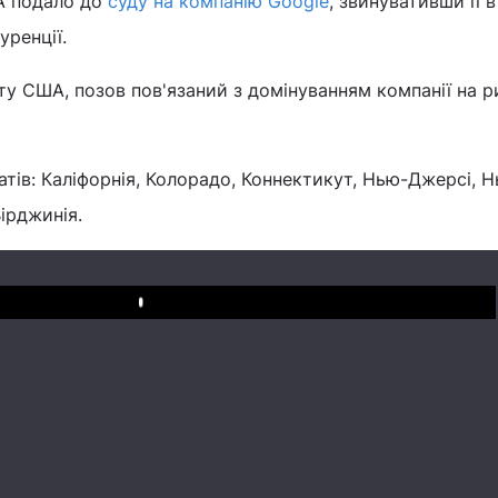
А подало до
суду на компанію Google
, звинувативши її в
уренції.
у США, позов пов'язаний з домінуванням компанії на р
атів: Каліфорнія, Колорадо, Коннектикут, Нью-Джерсі, 
ірджинія.
Play