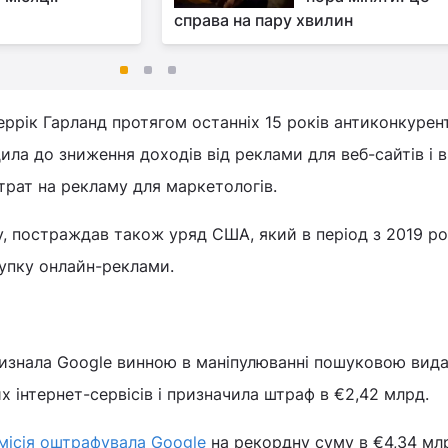
справа на пару хвилин
ррік Гарланд протягом останніх 15 років антиконкурен
ила до зниження доходів від реклами для веб-сайтів і в
трат на рекламу для маркетологів.
у, постраждав також уряд США, який в період з 2019 р
купку онлайн-реклами.
визнала Google винною в маніпулюванні пошуковою вид
 інтернет-сервісів і призначила штраф в €2,42 млрд.
місія оштрафувала Google
на рекордну суму в €4,34 мл