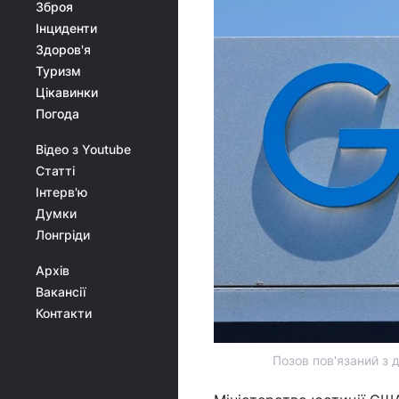
Зброя
Інциденти
Здоров'я
Туризм
Цікавинки
Погода
Відео з Youtube
Статті
Інтерв'ю
Думки
Лонгріди
Архів
Вакансії
Контакти
Позов пов'язаний з 