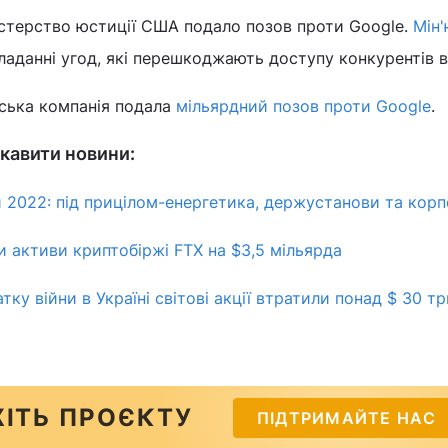
істерство юстиції США подало позов проти Google.
Мін
ладанні угод, які перешкоджають доступу конкурентів в
ська компанія подала
мільярдний позов проти Google
.
кавити новини:
и 2022: під прицілом-енергетика, держустанови та корп
 активи криптобіржі FTX на $3,5 мільярда
атку війни в Україні світові акції втратили понад $ 30 т
ІТЬ ПРОЄКТУ
ПІДТРИМАЙТЕ НАС