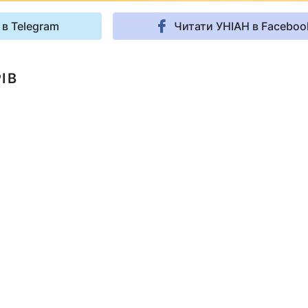
 в Telegram
Читати УНІАН в Faceboo
ІВ