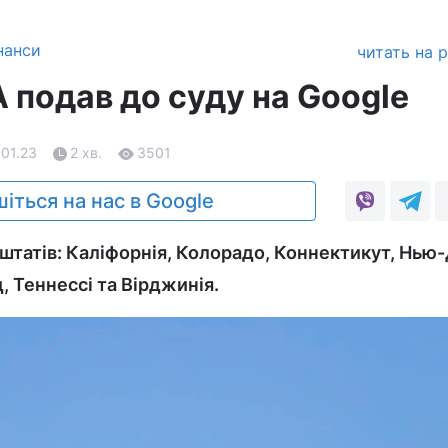
нанси
читать на 
 подав до суду на Google
.01.23
2 хв.
3501
іться на нас в Google
 штатів: Каліфорнія, Колорадо, Коннектикут, Нью
 Теннессі та Вірджинія.