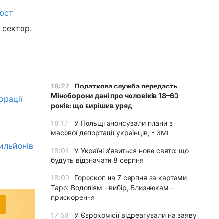
'юст
 сектор.
18:22
Податкова служба передасть
Міноборони дані про чоловіків 18–60
орації
років: що вирішив уряд
18:17
У Польщі анонсували плани з
масової депортації українців, - ЗМІ
рильйонів
18:04
У Україні з'явиться нове свято: що
будуть відзначати 8 серпня
18:00
Гороскоп на 7 серпня за картами
Таро: Водоліям - вибір, Близнюкам -
прискорення
17:58
У Єврокомісії відреагували на заяву