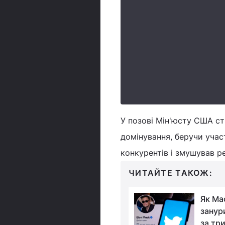
У позові Мін'юсту США ст
домінування, беручи участ
конкурентів і змушував р
ЧИТАЙТЕ ТАКОЖ:
Кам'яна доба все
Як Ма
ближче: У Росії Apple
занури
Pay замінили
за три