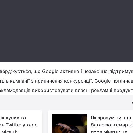
верджується, що Google активно і незаконно підтриму
ь в кампанії з припинення конкуренції. Google поглина
екламодавців використовувати власні рекламні продукт
ск купив та
Як зрозуміти, що
в Twitter у хаос
батарею в смартф
 місяці:
пора міняти: це