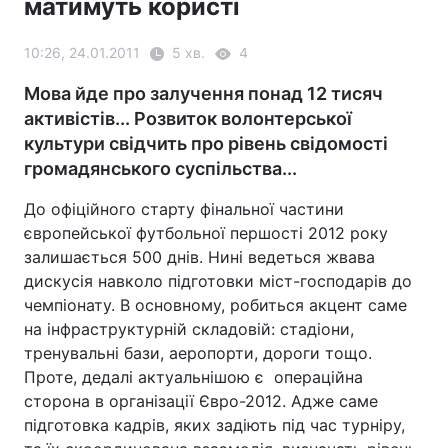
матимуть користі
10:26, 24.01.2011
5 хв.
4
Мова йде про залучення понад 12 тисяч
активістів... Розвиток волонтерської
культури свідчить про рівень свідомості
громадянського суспільства...
До офіційного старту фінальної частини
європейської футбольної першості 2012 року
залишається 500 днів. Нині ведеться жвава
дискусія навколо підготовки міст-господарів до
чемпіонату. В основному, робиться акцент саме
на інфраструктурній складовій: стадіони,
тренувальні бази, аеропорти, дороги тощо.
Проте, дедалі актуальнішою є операційна
сторона в організації Євро-2012. Адже саме
підготовка кадрів, яких задіють під час турніру,