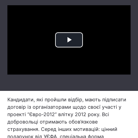
Тема оформлення
Play
Video
Кандидати, які пройшли відбір, мають підписати
договір із організаторами щодо своєї участі у
проекті “Євро-2012” влітку 2012 року. Всі
добровольці отримають обов’язкове
страхування. Серед інших мотивацій: цінний
подарунок від УЄФА, спеціальна форма