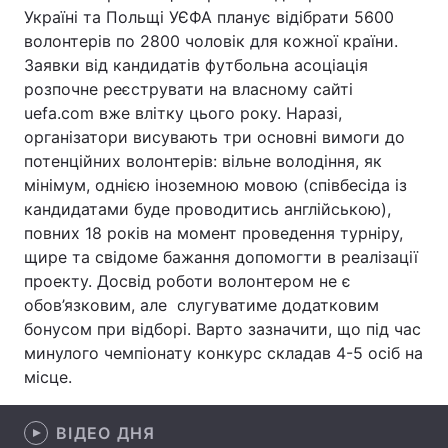
Україні та Польщі УЄФА планує відібрати 5600
Лонгріди
волонтерів по 2800 чоловік для кожної країни.
Заявки від кандидатів футбольна асоціація
розпочне реєструвати на власному сайті
Відео з Youtube
Статті
uefa.com вже влітку цього року. Наразі,
організатори висувають три основні вимоги до
Інтерв'ю
Думки
потенційних волонтерів: вільне володіння, як
Архів
Вакансії
мінімум, однією іноземною мовою (співбесіда із
кандидатами буде проводитись англійською),
Контакти
повних 18 років на момент проведення турніру,
щире та свідоме бажання допомогти в реалізації
Послуги
проекту. Досвід роботи волонтером не є
обов’язковим, але слугуватиме додатковим
бонусом при відборі. Варто зазначити, що під час
минулого чемпіонату конкурс складав 4-5 осіб на
місце.
ВІДЕО ДНЯ