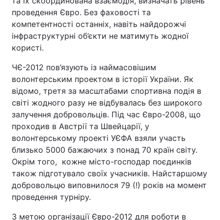
та їх скоординована взаємодія, визначать рівень
проведення Євро. Без фаховості та
компетентності останніх, навіть найдорожчі
інфраструктурні об’єкти не матимуть жодної
Головна
Війна
користі.
Україна
Політика
ЧЄ-2012 пов’язують із наймасовішим
волонтерським проектом в історії України. Як
Економіка
Світ
відомо, третя за масштабами спортивна подія в
світі жодного разу не відбувалась без широкого
Спорт
Наука
залучення добровольців. Під час Євро-2008, що
проходив в Австрії та Швейцарії, у
Техно і зв'язок
Лайт
волонтерському проекті УЄФА взяли участь
близько 5000 бажаючих з понад 70 країн світу.
Зброя
Інциденти
Окрім того, кожне місто-господар поєдинків
Здоров'я
Туризм
також підготувало своїх учасників. Найстаршому
добровольцю виповнилося 79 (!) років на момент
Цікавинки
Погода
проведення турніру.
Екологія
Регіони
З метою організації Євро-2012 для роботи в