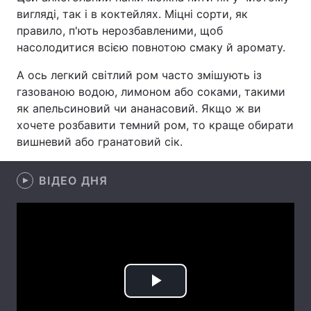
вигляді, так і в коктейлях. Міцні сорти, як
Лонгріди
правило, п'ють нерозбавленими, щоб
насолодитися всією повнотою смаку й аромату.
Відео з Youtube
Статті
А ось легкий світлий ром часто змішують із
газованою водою, лимоном або соками, такими
Інтерв'ю
Думки
як апельсиновий чи ананасовий. Якщо ж ви
хочете розбавити темний ром, то краще обирати
Архів
Вакансії
вишневий або гранатовий сік.
Контакти
ВІДЕО ДНЯ
Послуги
Play