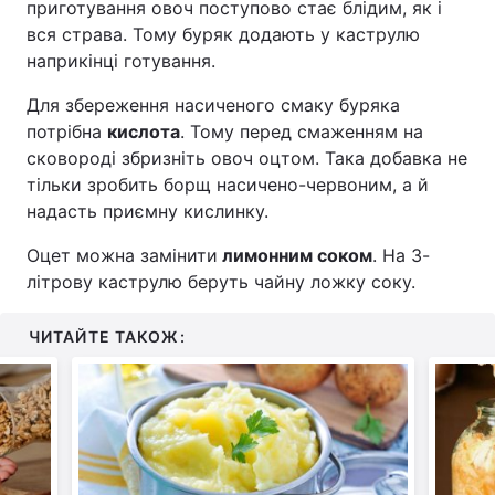
приготування овоч поступово стає блідим, як і
вся страва. Тому буряк додають у каструлю
наприкінці готування.
Для збереження насиченого смаку буряка
потрібна
кислота
. Тому перед смаженням на
сковороді збризніть овоч оцтом. Така добавка не
тільки зробить борщ насичено-червоним, а й
надасть приємну кислинку.
Оцет можна замінити
лимонним соком
. На 3-
літрову каструлю беруть чайну ложку соку.
ЧИТАЙТЕ ТАКОЖ: