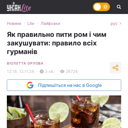
›
›
Новини
Lite
Лайфхаки
рус
Як правильно пити ром і чим
закушувати: правило всіх
гурманів
ВІОЛЕТТА ОРЛОВА
12:18, 12.11.24
3 хв.
26724
Підпишіться на нас в Google