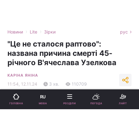
›
›
Новини
Lite
Зірки
рус
"Це не сталося раптово":
названа причина смерті 45-
річного В'ячеслава Узелкова
КАРІНА ЯНІНА
11:54, 12.11.24
3 хв.
110709
RU
Підпишіться на нас в Google
МОВА
ГОЛОВНА
РОЗДІЛИ
ПОГОДА
ЛАЙТ