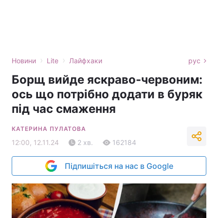
›
›
Новини
Lite
Лайфхаки
рус
Борщ вийде яскраво-червоним:
ось що потрібно додати в буряк
під час смаження
КАТЕРИНА ПУЛАТОВА
12:00, 12.11.24
2 хв.
162184
Підпишіться на нас в Google