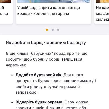
щоб
У якій воді варити картоплю: що
Не кам
илка
краще - холодна чи гаряча
квашен
скільк
Як зробити борщ червоним без оцту
Є ще кілька "бабусиних" порад про те, що
зробити, щоб буряк у борщі залишався
червоним:
Додайте буряковий сік
. Для цього
пропустіть буряк через соковижималку і
влийте рідину в бульйон разом із
заправкою.
Відваріть буряк окремо
. Овоч можна
зварити в шкірці, як на вінегрет, або