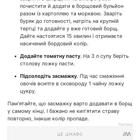
почистити й додати в борщовий бульйон
разом із картоплею та морквою. Зваріть
буряк до готовності, натріть на крупній
тертці та додайте у вже готовий борщ.
Дайте настоятися 15 хвилин і отримаєте
насичений бордовий колір.
Додайте томатну пасту
. На 3 л супу беріть
столову ложку пасти.
Підсолодіть засмажку
. Під час смаження
овочів всипте в сковороду 1 чайну ложку
цукру.
Пам'ятайте, що засмажку варто додавати в борщ
у самому кінці. І бажано не кип'ятити страву
повторно, інакше колір пропаде.
Реклама