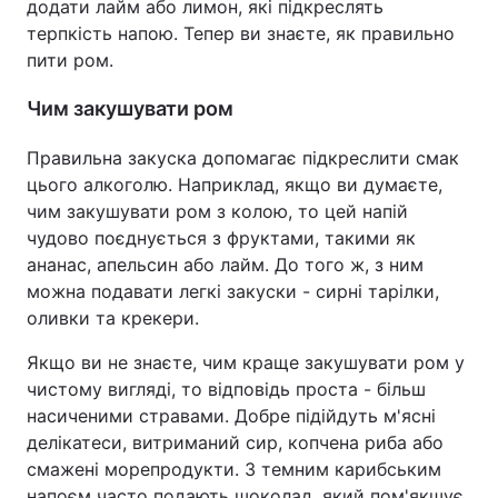
додати лайм або лимон, які підкреслять
терпкість напою. Тепер ви знаєте, як правильно
пити ром.
Чим закушувати ром
Правильна закуска допомагає підкреслити смак
цього алкоголю. Наприклад, якщо ви думаєте,
чим закушувати ром з колою, то цей напій
чудово поєднується з фруктами, такими як
ананас, апельсин або лайм. До того ж, з ним
можна подавати легкі закуски - сирні тарілки,
оливки та крекери.
Якщо ви не знаєте, чим краще закушувати ром у
чистому вигляді, то відповідь проста - більш
насиченими стравами. Добре підійдуть м'ясні
делікатеси, витриманий сир, копчена риба або
смажені морепродукти. З темним карибським
напоєм часто подають шоколад, який пом'якшує