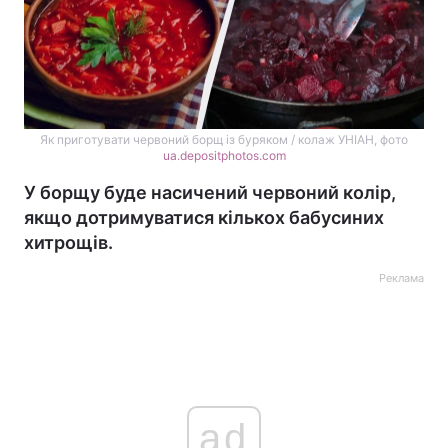
Як приготувати червоний борщ із буряком / колаж УНІАН, фото
ua.depositphotos.com
У борщу буде насичений червоний колір,
якщо дотримуватися кількох бабусиних
хитрощів.
Реклама
ad