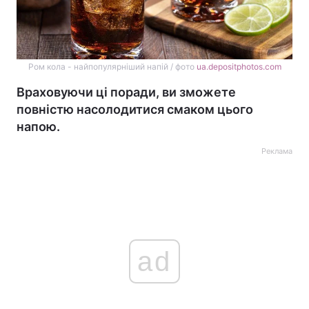
Ром кола - найпопулярніший напій / фото
ua.depositphotos.com
Враховуючи ці поради, ви зможете
повністю насолодитися смаком цього
напою.
Реклама
ad