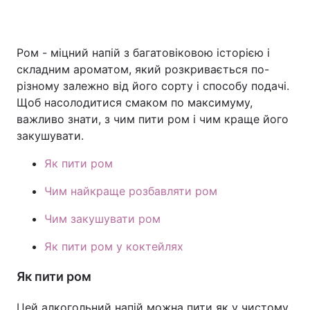
Ром - міцний напій з багатовіковою історією і
Головна
Війна
складним ароматом, який розкривається по-
різному залежно від його сорту і способу подачі.
Україна
Політика
Щоб насолодитися смаком по максимуму,
важливо знати, з чим пити ром і чим краще його
Економіка
Світ
закушувати.
Спорт
Наука
Як пити ром
Техно і зв'язок
Лайт
Чим найкраще розбавляти ром
Зброя
Інциденти
Чим закушувати ром
Здоров'я
Туризм
Як пити ром у коктейлях
Цікавинки
Погода
Як пити ром
Екологія
Регіони
Цей алкогольний напій можна пити як у чистому