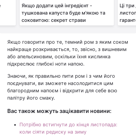
е
Якщо додати цей інгредієнт -
Ці три
тушкована капуста буде м'якою та
листоп
соковитою: секрет страви
гаран
Якщо говорити про те, темний ром з яким соком
найкраще розкривається, то, звісно, з вишневим
або апельсиновим, оскільки їхня кислинка
підкреслює глибокі ноти напою.
Знаючи, як правильно пити ром і з чим його
поєднувати, ви зможете насолодитися цим
благородним напоєм і відкрити для себе всю
палітру його смаку.
Вас також можуть зацікавити новини:
Потрібно встигнути до кінця листопада:
коли сіяти редиску на зиму