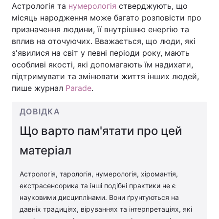
Астрологія та
нумерологія
стверджують, що
місяць народження може багато розповісти про
призначення людини, її внутрішню енергію та
вплив на оточуючих. Вважається, що люди, які
Головна
Війна
з'явилися на світ у певні періоди року, мають
Україна
Політика
особливі якості, які допомагають їм надихати,
підтримувати та змінювати життя інших людей,
Економіка
Світ
пише журнал
Parade
.
Спорт
Наука
ДОВІДКА
Техно і зв'язок
Що варто пам'ятати про цей
Лайт
матеріал
Зброя
Інциденти
Здоров'я
Туризм
Астрологія, тарологія, нумерологія, хіромантія,
екстрасенсорика та інші подібні практики не є
Цікавинки
Погода
науковими дисциплінами. Вони ґрунтуються на
давніх традиціях, віруваннях та інтерпретаціях, які
Екологія
Регіони