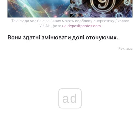
Такі люди частіше за інших мають особливу енергетику / колаж
УНІАН, фото
ua.depositphotos.com
Вони здатні змінювати долі оточуючих.
Реклама
ad