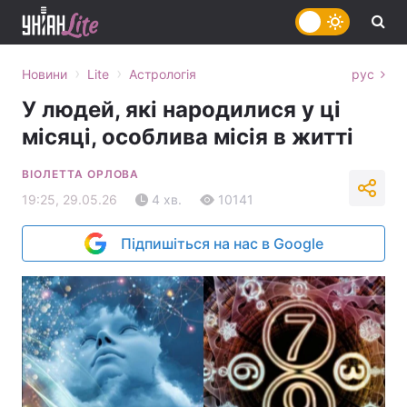
›
›
Новини
Lite
Астрологія
рус
У людей, які народилися у ці
місяці, особлива місія в житті
ВІОЛЕТТА ОРЛОВА
19:25, 29.05.26
4 хв.
10141
Підпишіться на нас в Google