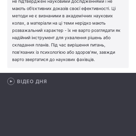
не підтверджені науковими дослідженнями і не
мають об'єктивних доказів своєї ефективності. Ці
Лонгріди
методи не є визнаними в академічних наукових
колах, а матеріали на ці теми нерідко мають
Відео з Youtube
Статті
розважальний характер - їх не варто розглядати як
надійний інструмент для ухвалення рішень або
Інтерв'ю
Думки
складання планів. Під час вирішення питань,
пов'язаних із психологією або здоров'ям, завжди
Архів
Вакансії
варто звертатися до наукових фахівців.
Контакти
ВІДЕО ДНЯ
Послуги