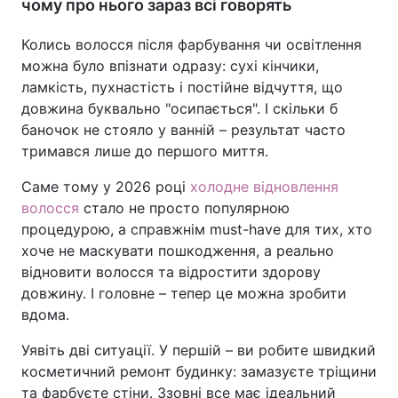
чому про нього зараз всі говорять
Колись волосся після фарбування чи освітлення
можна було впізнати одразу: сухі кінчики,
ламкість, пухнастість і постійне відчуття, що
довжина буквально "осипається". І скільки б
баночок не стояло у ванній – результат часто
тримався лише до першого миття.
Саме тому у 2026 році
холодне відновлення
волосся
стало не просто популярною
процедурою, а справжнім must-have для тих, хто
хоче не маскувати пошкодження, а реально
відновити волосся та відростити здорову
довжину. І головне – тепер це можна зробити
вдома.
Уявіть дві ситуації. У першій – ви робите швидкий
косметичний ремонт будинку: замазуєте тріщини
та фарбуєте стіни. Ззовні все має ідеальний