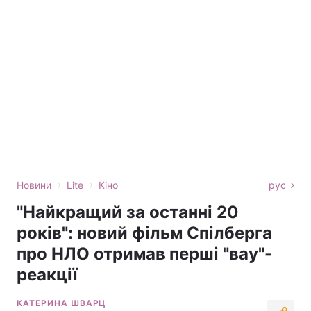
›
›
Новини
Lite
Кіно
рус
"Найкращий за останні 20
років": новий фільм Спілберга
про НЛО отримав перші "вау"-
реакції
КАТЕРИНА ШВАРЦ