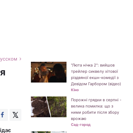
русском
"Люта нічка 2": вийшов
ся
трейлер сиквелу хітової
різдвяної екшн-комедії з
Девідом Гарбором (відео)
Кіно
Порожні грядки в серпні -
велика помилка: що з
ними робити після збору
врожаю
Сад-город
ідає