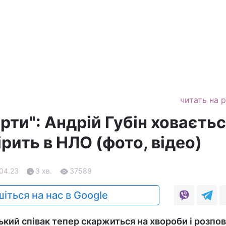
читать на 
ти": Андрій Губін ховаєть
ірить в НЛО (фото, відео)
.04.23
3 хв.
37589
іться на нас в Google
ький співак тепер скаржиться на хвороби і розпов