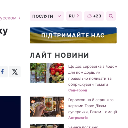
RU
+23
ПОСЛУГИ
русском
ку
ПІДТРИМАЙТЕ НАС
ЛАЙТ НОВИНИ
Що дає сироватка з йодом
для помідорів: як
правильно поливати та
обприскувати томати
Сад-город
Гороскоп на 8 серпня за
картами Таро: Дівам -
суперечки, Ракам - емоції
Астрологія
Звичка постійно