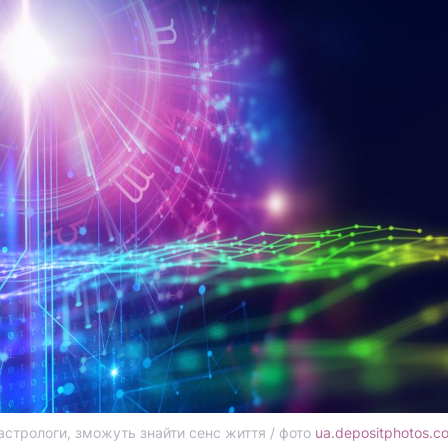
астрологи, зможуть знайти сенс життя / фото
ua.depositphotos.c