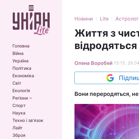
›
›
Новини
Lite
Астролог
Життя з чист
відродяться 
Головна
Війна
Україна
Олена Воробей
15:15, 29.0
Політика
Економіка
Підпиш
Світ
Екологія
Вони переродяться, не
Регіони
Спорт
Наука
Техно і зв'язок
Лайт
Зброя