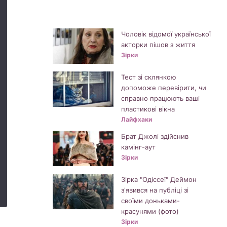
Чоловік відомої української
акторки пішов з життя
Зірки
Тест зі склянкою
допоможе перевірити, чи
справно працюють ваші
пластикові вікна
Лайфхаки
Брат Джолі здійснив
камінг-аут
Зірки
Зірка "Одіссеї" Деймон
з'явився на публіці зі
своїми доньками-
красунями (фото)
Зірки