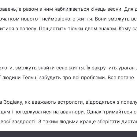
авень, а разом з ним наближається кінець весни. Для 
 початком нового і неймовірного життя. Вони зможуть в
дитися з попелу. Пощастить тільки двом знакам. Кому с
ологи, зможуть знайти сенс життя. Їх закрутить ураган 
ї людини Тельці забудуть про всі проблеми. Все погане
 Зодіаку, як вважають астрологи, відродяться з попелу
людям і погоджуватися на авантюри. Однак тримайтеся 
 своєї заздрості. З таким людьми краще зберігати диста