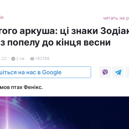
ія
читать на 
ого аркуша: ці знаки Зодіа
з попелу до кінця весни
4.23
2 хв.
182188
іться на нас в Google
мов птах Фенікс.