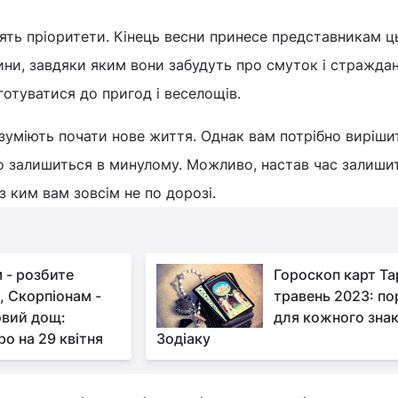
ять пріоритети. Кінець весни принесе представникам ц
вини, завдяки яким вони забудуть про смуток і страждан
отуватися до пригод і веселощів.
уміють почати нове життя. Однак вам потрібно вирішит
то залишиться в минулому. Можливо, настав час залиши
 з ким вам зовсім не по дорозі.
 - розбите
Гороскоп карт Та
, Скорпіонам -
травень 2023: по
вий дощ:
для кожного зна
ро на 29 квітня
Зодіаку