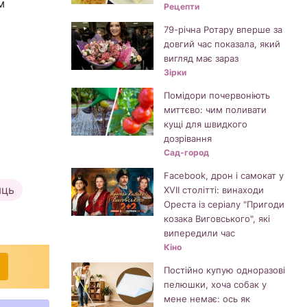
м
Рецепти
79-річна Ротару вперше за
довгий час показала, який
вигляд має зараз
Зірки
Помідори почервоніють
миттєво: чим поливати
кущі для швидкого
дозрівання
Сад-город
Facebook, дрон і самокат у
яць
XVII столітті: винаходи
Ореста із серіалу "Пригоди
козака Виговського", які
випередили час
Кіно
Постійно купую одноразові
пелюшки, хоча собак у
мене немає: ось як