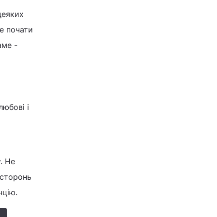
деяких
се почати
аме -
любові і
. Не
осторонь
нцію.