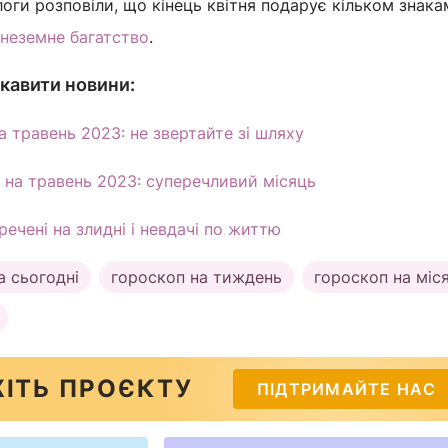
оги розповіли, що кінець квітня подарує кільком знака
 неземне багатство
.
кавити новини:
а травень 2023: не звертайте зі шляху
 на травень 2023: суперечливий місяць
речені на злидні і невдачі по життю
а сьогодні
гороскоп на тиждень
гороскоп на міс
ІТЬ ПРОЄКТУ
ПІДТРИМАЙТЕ НАС