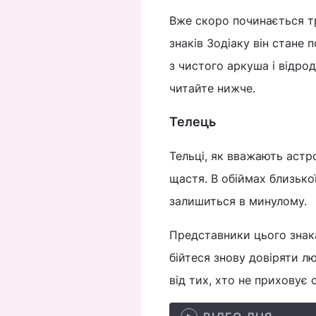
Вже скоро починається тр
знаків Зодіаку він стане
з чистого аркуша і відро
читайте нижче.
Телець
Тельці, як вважають астр
щастя. В обіймах близько
залишиться в минулому.
Представники цього знака
бійтеся знову довіряти 
від тих, хто не приховує