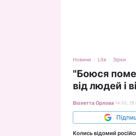
›
›
Новини
Lite
Зірки
"Боюся помер
від людей і в
Віолетта Орлова
14:33, 29
Підпиш
Колись відомий російс