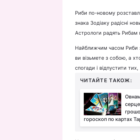
Риби по-новому розставл
знака Зодіаку радісні но
Астрологи радять Рибам г
Найближчим часом Риби з
ви візьмете з собою, а х
спогади і відпустити тих,
ЧИТАЙТЕ ТАКОЖ:
Овнам
серце
грошо
гороскоп по картах Та