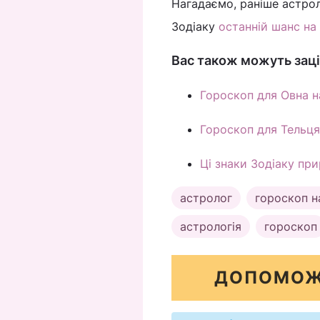
Нагадаємо, раніше астрол
Зодіаку
останній шанс на
Вас також можуть заці
Гороскоп для Овна н
Гороскоп для Тельця
Ці знаки Зодіаку при
астролог
гороскоп н
астрологія
гороскоп
ДОПОМОЖ