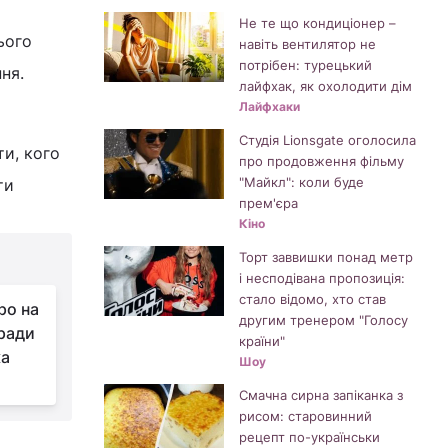
Не те що кондиціонер –
ього
навіть вентилятор не
потрібен: турецький
ня.
лайфхак, як охолодити дім
Лайфхаки
Студія Lionsgate оголосила
и, кого
про продовження фільму
"Майкл": коли буде
ти
прем'єра
Кіно
Торт заввишки понад метр
і несподівана пропозиція:
стало відомо, хто став
ро на
другим тренером "Голосу
ради
країни"
ка
Шоу
Смачна сирна запіканка з
рисом: старовинний
рецепт по-українськи