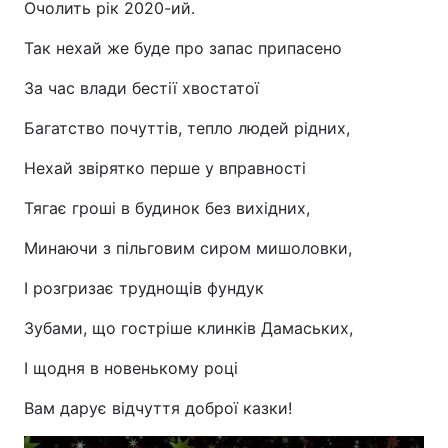
Очолить рік 2020-ий.
Так нехай же буде про запас припасено
За час влади бестії хвостатої
Багатство почуттів, тепло людей рідних,
Нехай звірятко перше у вправності
Тягає гроші в будинок без вихідних,
Минаючи з пільговим сиром мишоловки,
І розгризає труднощів фундук
Зубами, що гостріше клинків Дамаських,
І щодня в новенькому році
Вам дарує відчуття доброї казки!