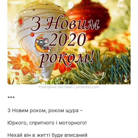
Новорічні листівки / pinterest.com
***
З Новим роком, роком щура –
Юркого, спритного і моторного!
Нехай він в житті буде вписаний