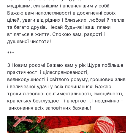
мудрішим, сильнішим і впевненішим у собі!
Бажаю вам наполегливості в досягненні своїх
цілей, уваги від рідних і близьких, любові й тепла
та багато друзів. Нехай будь-які ваші плани
втіляться в життя. Спокою вам, радості і
душевної чистоти!
***
З Новим роком! Бажаю вам у рік Щура побільше
практичності і цілеспрямованості,
великодушності і світлого розуму, грошових злив
і величезної удачі у всіх починаннях! Бажаю
трохи любовної сентиментальності, емоційності,
крапельку безглуздості і впертості. І неодмінно –
виконання всіх заповітних бажань!