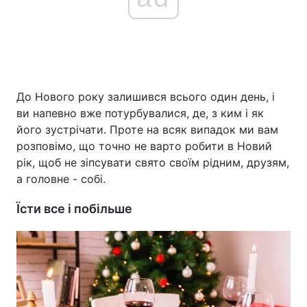
Головна
Війна
Україна
Політика
До Нового року залишився всього один день, і
ви напевно вже потурбувалися, де, з ким і як
Економіка
Світ
його зустрічати. Проте на всяк випадок ми вам
розповімо, що точно не варто робити в Новий
Спорт
Наука
рік, щоб не зіпсувати свято своїм рідним, друзям,
а головне - собі.
Техно і зв'язок
Лайт
Їсти все і побільше
Зброя
Інциденти
Здоров'я
Туризм
Цікавинки
Погода
Екологія
Регіони