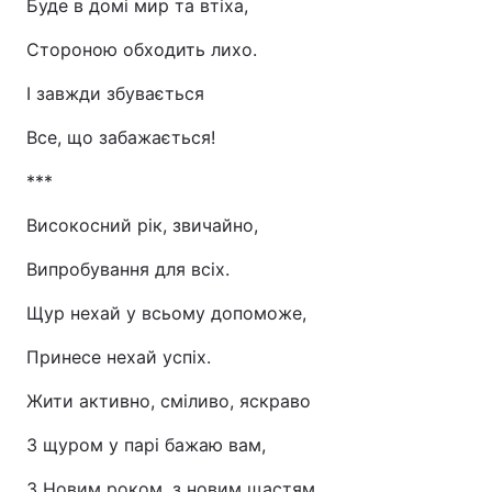
Буде в домі мир та втіха,
Стороною обходить лихо.
І завжди збувається
Все, що забажається!
***
Високосний рік, звичайно,
Випробування для всіх.
Щур нехай у всьому допоможе,
Принесе нехай успіх.
Жити активно, сміливо, яскраво
З щуром у парі бажаю вам,
З Новим роком, з новим щастям