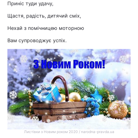
Приніс туди удачу,
Щастя, радість, дитячий сміх,
Нехай з помічницею моторною
Вам супроводжує успіх.
Листівки з Новим роком 2020 / narodna-pravda.ua