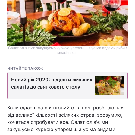
Лонгріди
Відео з Youtube
Статті
Інтерв'ю
Думки
Салат олів'є ми закушуємо куркою упереміш з усіма видами риби /
smachno.ua
Архів
Вакансії
Контакти
ЧИТАЙТЕ ТАКОЖ
Новий рік 2020: рецепти смачних
Послуги
салатів до святкового столу
Коли сідаєш за святковий стіл і очі розбігаються
від великої кількості всіляких страв, зрозуміло,
хочеться спробувати все. Салат олів'є ми
закушуємо куркою упереміш з усіма видами