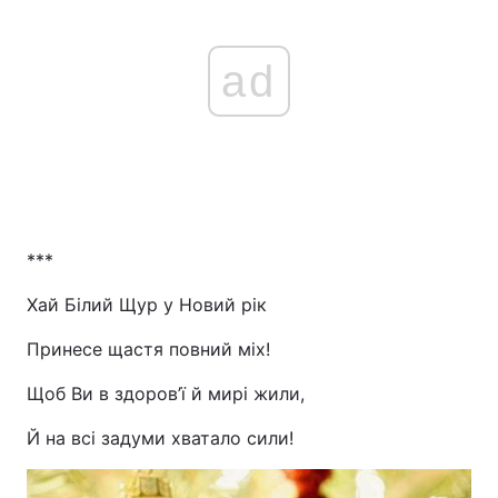
ad
***
Хай Білий Щур у Новий рік
Принесе щастя повний міх!
Щоб Ви в здоров’ї й мирі жили,
Й на всі задуми хватало сили!