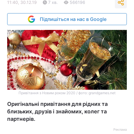
11:40, 30.12.19
7 хв.
566196
Підпишіться на нас в Google
Привітання з Новим роком 2020 / фото: grandgames.net
Оригінальні привітання для рідних та
близьких, друзів і знайомих, колег та
партнерів.
Реклама