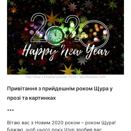
Листівки з Новим роком 2020 / techbeasts.com
Привітання з прийдешнім роком Щура у
прозі та картинках
***
Вітаю вас з Новим 2020 роком – роком Щура!
Бажаю, щоб цього року Щур зробив вас