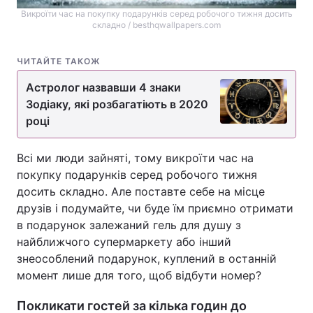
Викроїти час на покупку подарунків серед робочого тижня досить
складно / besthqwallpapers.com
ЧИТАЙТЕ ТАКОЖ
Астролог назвавши 4 знаки
Зодіаку, які розбагатіють в 2020
році
Всі ми люди зайняті, тому викроїти час на
покупку подарунків серед робочого тижня
досить складно. Але поставте себе на місце
друзів і подумайте, чи буде їм приємно отримати
в подарунок залежаний гель для душу з
найближчого супермаркету або інший
знеособлений подарунок, куплений в останній
момент лише для того, щоб відбути номер?
Покликати гостей за кілька годин до