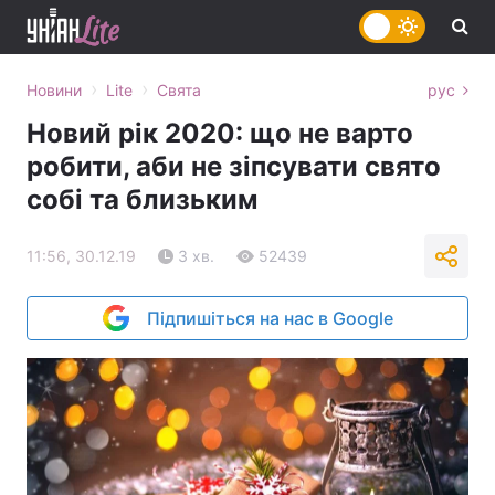
›
›
Новини
Lite
Свята
рус
Новий рік 2020: що не варто
робити, аби не зіпсувати свято
собі та близьким
11:56, 30.12.19
3 хв.
52439
Підпишіться на нас в Google