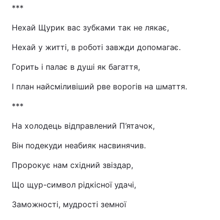
***
Нехай Щурик вас зубками так не лякає,
Нехай у житті, в роботі завжди допомагає.
Горить і палає в душі як багаття,
І план найсміливіший рве ворогів на шмаття.
***
На холодець відправлений П’ятачок,
Він подекуди неабияк насвинячив.
Пророкує нам східний звіздар,
Що щур-символ рідкісної удачі,
Заможності, мудрості земної