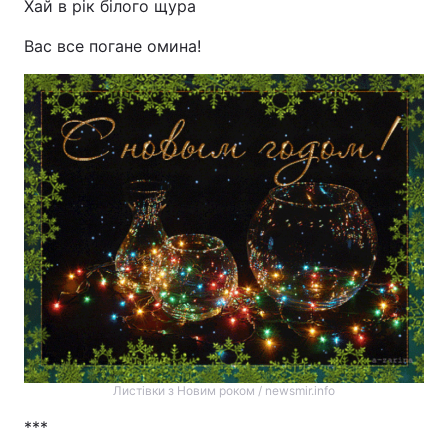
Хай в рік білого щура
Вас все погане омина!
Листівки з Новим роком / newsmir.info
***