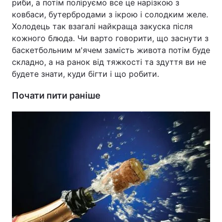
риби, а потім поліруємо все це нарізкою з
ковбаси, бутербродами з ікрою і солодким желе.
Тема оформлення
Холодець так взагалі найкраща закуска після
кожного блюда. Чи варто говорити, що заснути з
баскетбольним м'ячем замість живота потім буде
складно, а на ранок від тяжкості та здуття ви не
будете знати, куди бігти і що робити.
Почати пити раніше