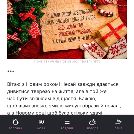
Привітання на Новий рік / newsmir.info
***
Вітаю з Новим роком! Нехай завжди вдається
дивитися тверезо на життя, але в той же
час бути сп’янілим від щастя. Бажаю,
щоб шампанське змило минулі образи й печалі,
а в Новому році щоб було стільки удачі
та веселощів, скільки горошин у найбільшій
RU
мисці Олів’є!
МОВА
ГОЛОВНА
РОЗДІЛИ
ПОГОДА
ЛАЙТ