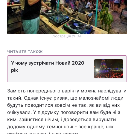
Ілюстрація УНІАН
ЧИТАЙТЕ ТАКОЖ
У чому зустрічати Новий 2020
рік
Замість попереднього варінту можна наслідувати
такий. Однак існує ризик, що малознайомі люди
будуть поводитися зовсім не так, як ви від них
очікували. У підсумку поговорити вам буде ні з
ким, зайнятися нічим, і доведеться вирушати
додому одному темної ночі - все краще, ніж
сидіти в куточку і нудьгувати.