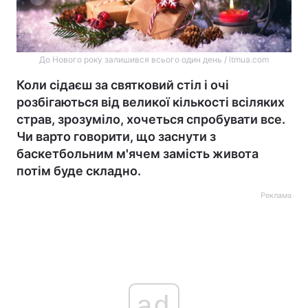
До Нового року залишився всього один день / itmua.com
Коли сідаєш за святковий стіл і очі
розбігаються від великої кількості всіляких
страв, зрозуміло, хочеться спробувати все.
Чи варто говорити, що заснути з
баскетбольним м'ячем замість живота
потім буде складно.
Реклама
ad