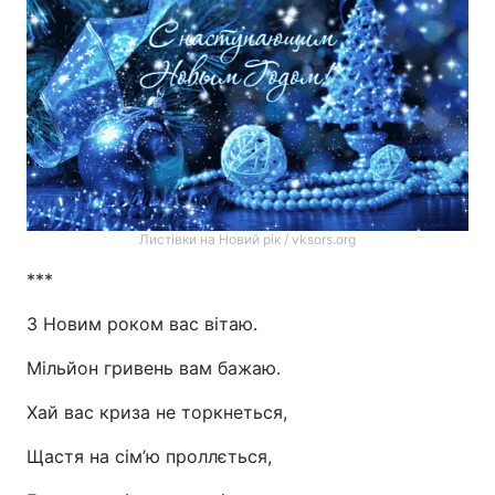
Листівки на Новий рік / vksors.org
***
З Новим роком вас вітаю.
Мільйон гривень вам бажаю.
Хай вас криза не торкнеться,
Щастя на сім’ю проллється,