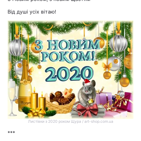
Від душі усіх вітаю!
Листівки з 2020 роком Щура / art-shop.com.ua
***